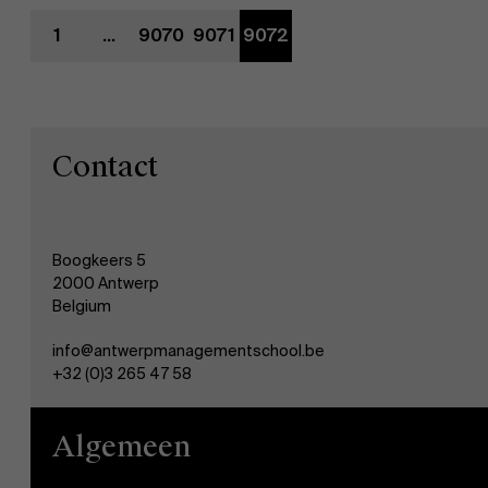
1
...
9070
9071
9072
Contact
Ontdek onze faculty
Boogkeers 5
2000 Antwerp
Over Antwerp Management School
Belgium
Onderzoek
Duurzaamheid op AMS
info@antwerpmanagementschool.be
+32 (0)3 265 47 58
Partners
Algemeen
Evenementen