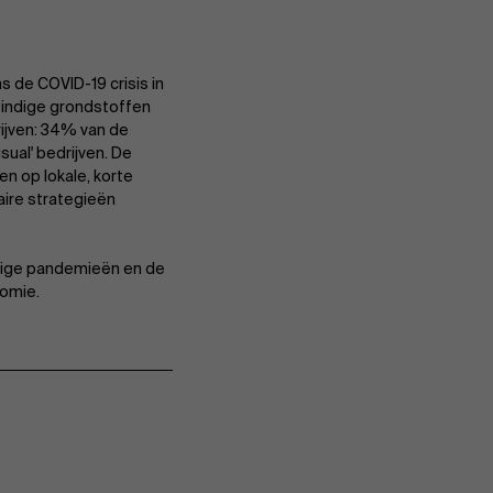
Evenementen
s de COVID-19 crisis in
 eindige grondstoffen
rijven: 34% van de
Nieuws
ual' bedrijven. De
ten op lokale, korte
laire strategieën
Werken bij AMS
tige pandemieën en de
nomie.
AMS team