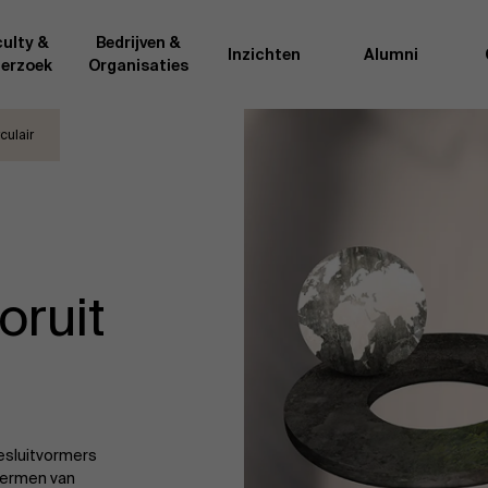
ulty &
Bedrijven &
Inzichten
Alumni
erzoek
Organisaties
culair
Onderzo
van AMS of gedeeld met de
Als excellente man
t van de AMS faculty
bedrijfsinnovatie 
rote groep academici uit
onderzoeksteam h
l, en lesgevers met
bedrijfswetensch
tijdse opdracht aan de school.
door nieuwe kenni
oruit
onele ervaring geven zij
effectieve verande
k actuele
“
Opening minds to 
l onze deelnemers een
een globale mindse
esluitvormers
termen van