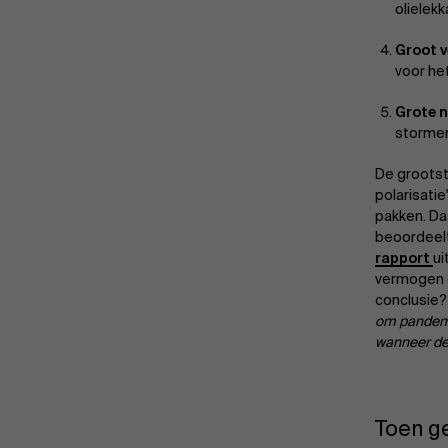
olielek
Groot v
voor he
Grote 
storme
De grootst
polarisati
pakken. Da
beoordeelt 
rapport
ui
vermogen 
conclusie?
om pandemie
wanneer de 
Toen g