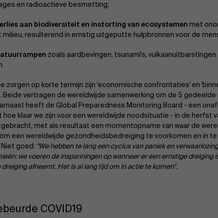
kages en radioactieve besmetting;
erlies aan biodiversiteit en instorting van ecosystemen
met ono
t milieu, resulterend in ernstig uitgeputte hulpbronnen voor de men
natuurrampen
zoals aardbevingen, tsunami's, vulkaanuitbarsting
n.
e zorgen op korte termijn zijn 'economische confrontaties' en 'binn
e'. Beide vertragen de wereldwijde samenwerking om de 5 gedeelde m
arnaast heeft de Global Preparedness Monitoring Board - een onafh
hoe klaar we zijn voor een wereldwijde noodsituatie - in de herfst v
tgebracht, met als resultaat een momentopname van waar de wereld
om een wereldwijde gezondheidsbedreiging te voorkomen en in t
 Niet goed:
"We hebben te lang een cyclus van paniek en verwaarlozing
ën: we voeren de inspanningen op wanneer er een ernstige dreiging is
dreiging afneemt. Het is al lang tijd om in actie te komen".
ebeurde COVID19