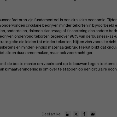
succesfactoren zijn fundamenteel in een circulaire economie. Tijden
 ondervonden circulaire bedrijven minder tekorten in bijvoorbeeld
len, onderdelen, dalende klantvraag of financiering dan andere bed
 bedrijven ondervond tekorten tegenover 98% van de 'business-as-us
strategieën die leiden tot minder tekorten, blijken zich vooral te rich
sketens en minder (eindig) materiaalgebruik. Hieruit blijkt dat circu
niet alleen duurzamer maken, maar ook veerkrachtiger.
end: de beste manier om veerkracht op te bouwen tegen toekoms
an klimaatverandering is om over te stappen op een circulaire eco
Deel artikel