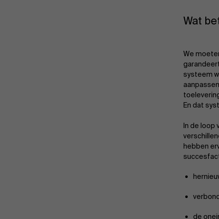
Wat be
We moeten 
garandeert
systeem wa
aanpassen 
toeleverin
En dat syst
In de loop
verschille
hebben erv
succesfact
hernieu
verbon
de onei