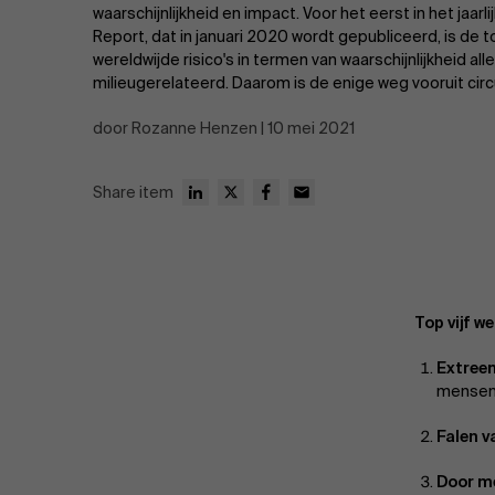
Publieke & Social Profit Sector
waarschijnlijkheid en impact. Voor het eerst in het jaarl
Report, dat in januari 2020 wordt gepubliceerd, is de to
Vastgoed
wereldwijde risico's in termen van waarschijnlijkheid al
milieugerelateerd. Daarom is de enige weg vooruit circu
Strategie & Innovatie
n
door Rozanne Henzen | 10 mei 2021
Supply Chain
Share item
Sustainable Transformation
Ontdek meer
Top vijf w
Extree
mensen
Falen v
Door m