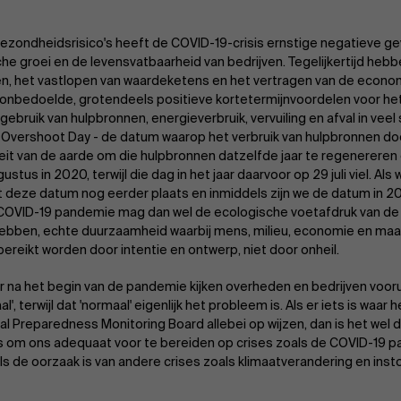
ezondheidsrisico's heeft de COVID-19-crisis ernstige negatieve g
e groei en de levensvatbaarheid van bedrijven. Tegelijkertijd hebbe
n, het vastlopen van waardeketens en het vertragen van de economi
 onbedoelde, grotendeels positieve kortetermijnvoordelen voor het
ebruik van hulpbronnen, energieverbruik, vervuiling en afval in veel
 Overshoot Day - de datum waarop het verbruik van hulpbronnen do
eit van de aarde om die hulpbronnen datzelfde jaar te regenereren 
ustus in 2020, terwijl die dag in het jaar daarvoor op 29 juli viel. Als
ndt deze datum nog eerder plaats en inmiddels zijn we de datum in 2
COVID-19 pandemie mag dan wel de ecologische voetafdruk van d
hebben, echte duurzaamheid waarbij mens, milieu, economie en maats
bereikt worden door intentie en ontwerp, niet door onheil.
jaar na het begin van de pandemie kijken overheden en bedrijven voor
l', terwijl dat 'normaal' eigenlijk het probleem is. Als er iets is waar
l Preparedness Monitoring Board allebei op wijzen, dan is het wel dat
s om ons adequaat voor te bereiden op crises zoals de COVID-19 p
s de oorzaak is van andere crises zoals klimaatverandering en in