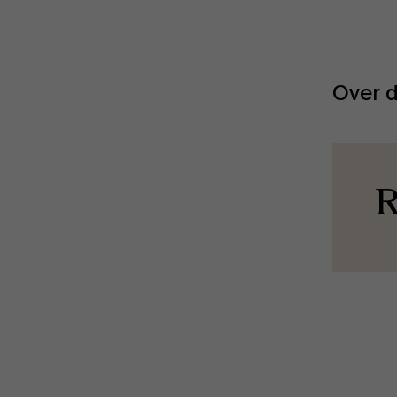
Over d
R