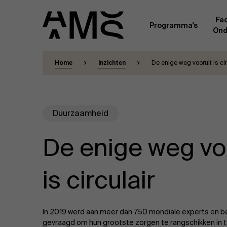
Fac
Programma's
Ond
Home
Inzichten
De enige weg vooruit is cir
Faculty
Full-time programma's
Masterclasses
Een kern van voltijdse academici, in dienst 
Universiteit Antwerpen, vormt de ruggengraa
Digital & IT
Duurzaamheid
gemeenschap. Aanvullend daarop heeft een g
andere universiteiten, lokaal en internationaa
praktijkervaring in de bedrijfswereld een deel
Part-time programma's
De enige weg vo
Financiën
Door hun specifieke expertise en hun professi
volledige, praktijkgericht en wetenschappelij
managementinzichten. Samen bezorgen zij a
Human Resources
is circulair
leerervaring van topkwaliteit.
Programma's op maat
Leiderschap
In 2019 werd aan meer dan 750 mondiale experts en b
gevraagd om hun grootste zorgen te rangschikken in 