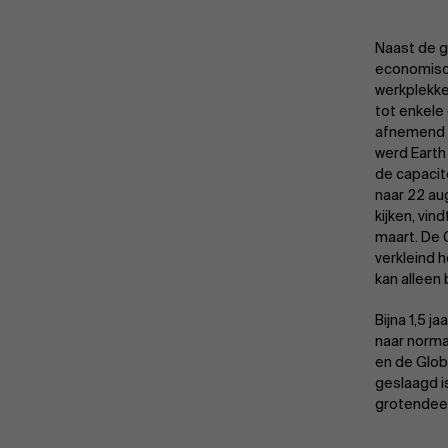
Naast de g
economisch
werkplekke
tot enkele
afnemend g
werd Earth
de capacit
naar 22 aug
kijken, vi
maart. De 
verkleind 
kan alleen 
Bijna 1,5 
naar normaa
en de Globa
geslaagd i
grotendeel