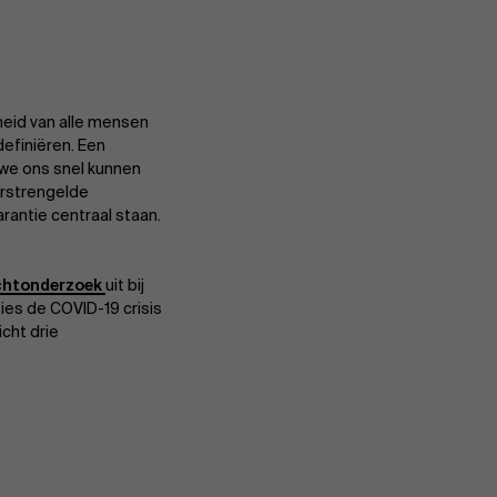
eid van alle mensen
definiëren. Een
 we ons snel kunnen
erstrengelde
rantie centraal staan.
Over Antwerp Management School
chtonderzoek
uit bij
ties de COVID-19 crisis
cht drie
Duurzaamheid op AMS
Partners