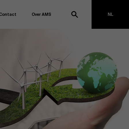
Contact
Over AMS
NL
ek
EN
agementschool willen wij koploper blijven op het vlak van
en -transformatie. Dankzij ons uitgebreide
ouden we de vinger aan de pols omtrent
appen, management en organisatie. Dit doen we zowel
s te creëren via onderzoek als door samen met partners
ringen te realiseren. Onze ambitie is dan ook duidelijk:
impact the world”
. We doen dit vanuit drie kernwaarden:
t, maatschappelijk bewustzijn en kritische reflectie.