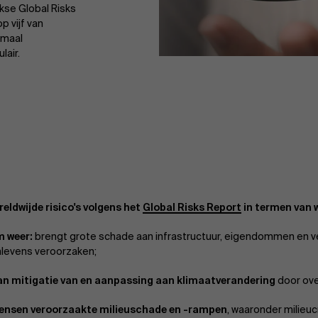
ijkse Global Risks
p vijf van
lemaal
lair.
ereldwijde risico's volgens het
Global Risks Report
in termen van w
m weer:
brengt grote schade aan infrastructuur, eigendommen en ve
levens veroorzaken;
an mitigatie van en aanpassing aan klimaatverandering
door ove
ensen veroorzaakte milieuschade en -rampen
, waaronder milieucr