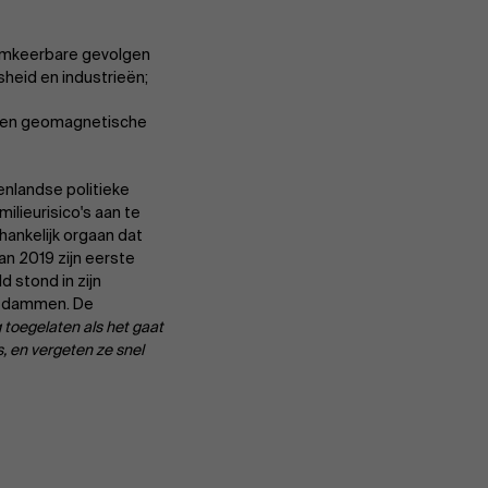
mkeerbare gevolgen
sheid en industrieën;
en en geomagnetische
enlandse politieke
ilieurisico's aan te
ankelijk orgaan dat
an 2019 zijn eerste
 stond in zijn
e dammen. De
 toegelaten als het gaat
, en vergeten ze snel