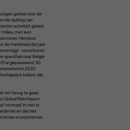
evolgen gehad voor de
n de sluiting van
sche activiteit geleid
 milieu, met een
 sectoren. Hierdoor
or de mensheid dat jaar
overstijgt - verschoven
 we specifiek naar België
021 al gepasseerd: 30
e mensheid in 2020
chappij in balans zijn,
uit om 'terug te gaan
 het Global Risk Report
 'normaal' er niet in
andemie en dat het
stortende ecosystemen.