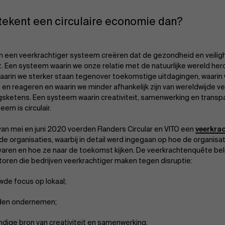
tekent een circulaire economie dan?
een veerkrachtiger systeem creëren dat de gezondheid en veiligh
. Een systeem waarin we onze relatie met de natuurlijke wereld her
arin we sterker staan tegenover toekomstige uitdagingen, waarin
en reageren en waarin we minder afhankelijk zijn van wereldwijde v
gsketens. Een systeem waarin creativiteit, samenwerking en transpa
eem is circulair.
 van mei en juni 2020 voerden Flanders Circular en VITO een
veerkra
nde organisaties, waarbij in detail werd ingegaan op hoe de organisa
aren en hoe ze naar de toekomst kijken. De veerkrachtenquête beli
oren die bedrijven veerkrachtiger maken tegen disruptie:
wde focus op lokaal;
den ondernemen;
ndige bron van creativiteit en samenwerking.