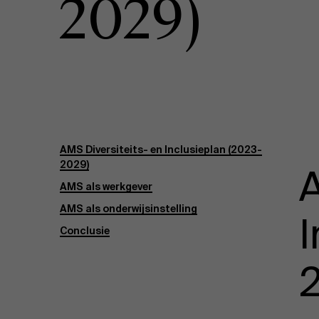
2029)
Publieke & Social Profit Sector
Vastgoed
Strategie & Innovatie
n
Supply Chain
AMS Diversiteits- en Inclusieplan (2023-
Sustainable Transformation
2029)
A
AMS als werkgever
Ontdek meer
AMS als onderwijsinstelling
I
Conclusie