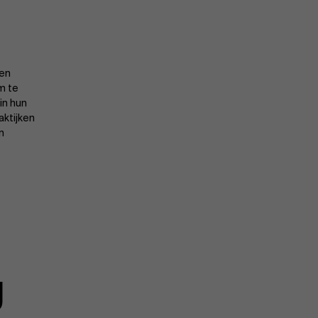
een
m te
in hun
aktijken
n
g