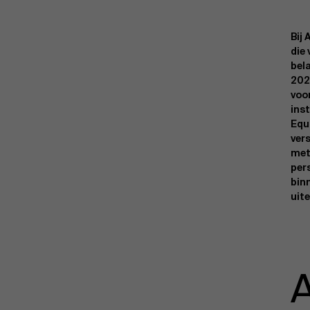
Bij
die
bela
202
voor
ins
Equi
ver
met
per
bin
uit