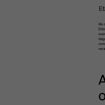
E
Als 
Ethi
ove
dage
cons
vera
o