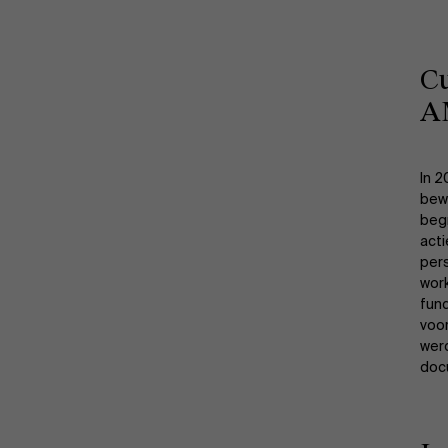
C
A
In 2
bew
beg
acti
pers
wor
fund
voor
wer
doc