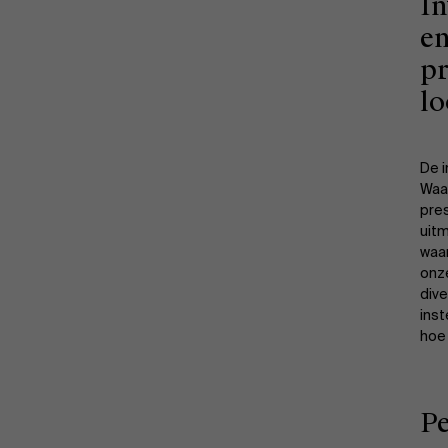
In
en
pr
l
De 
Waar
pre
uitm
waa
onz
dive
inst
hoe
P