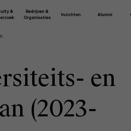
ulty &
Bedrijven &
Inzichten
Alumni
erzoek
Organisaties
9)
Onderzo
van AMS of gedeeld met de
Als excellente man
t van de AMS faculty
bedrijfsinnovatie 
rote groep academici uit
onderzoeksteam h
siteits- en
l, en lesgevers met
bedrijfswetensch
tijdse opdracht aan de school.
door nieuwe kenni
onele ervaring geven zij
effectieve verande
k actuele
“
Opening minds to 
l onze deelnemers een
een globale mindse
lan (2023-