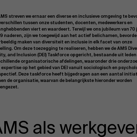
 AMS streven we ernaar een diverse en inclusieve omgeving te be
 verschillen tussen onze studenten, docenten, medewerkers en
nghebbenden viert en waardeert. Terwijl we ons jubileum van 70 j
9 naderen, zijn we toegewijd aan het actief belichamen, bevorde
beeldig maken van diversiteit en inclusie in elk facet van onze
telling. Om deze toezegging te realiseren, hebben we de AMS Dive
ty, and Inclusion (DEI) Taskforce opgericht, bestaande uit leden
schillende organisatorische afdelingen, waaronder drie onderzo
 expertise op het gebied van DEI vanuit sociologisch en psychol
spectief. Deze taskforce heeft bijgedragen aan een aantal initia
nen de organisatie, waarvan de belangrijkste hieronder worden
eengezet.
AMS als werkgeve