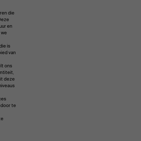
ren die
Evenementen
Deze
uur en
n we
Nieuws
ie is
ied van
lt ons
Werken bij AMS
titeit,
it deze
 niveaus
ces
AMS team
 door te
te