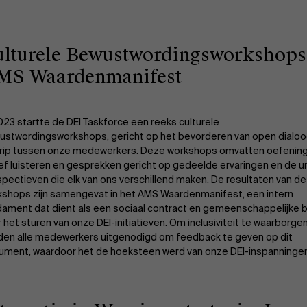
ulturele Bewustwordingsworkshops
MS Waardenmanifest
023 startte de DEI Taskforce een reeks culturele
ustwordingsworkshops, gericht op het bevorderen van open dialoo
rip tussen onze medewerkers. Deze workshops omvatten oefening
ef luisteren en gesprekken gericht op gedeelde ervaringen en de u
pectieven die elk van ons verschillend maken. De resultaten van d
kshops zijn samengevat in het AMS Waardenmanifest, een intern
ament dat dient als een sociaal contract en gemeenschappelijke b
 het sturen van onze DEI-initiatieven. Om inclusiviteit te waarborgen
den alle medewerkers uitgenodigd om feedback te geven op dit
ument, waardoor het de hoeksteen werd van onze DEI-inspanningen