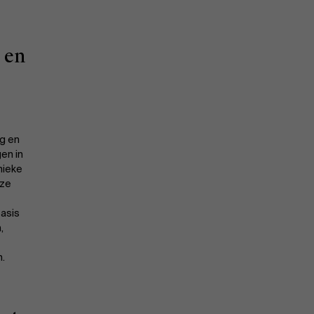
 en
g en
en in
nieke
eze
asis
,
.