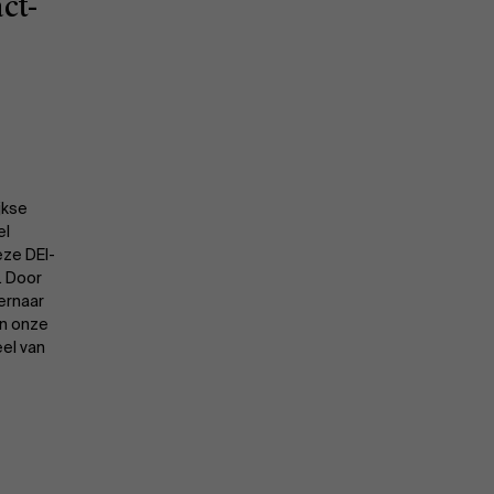
ct-
jkse
el
eze DEI-
Over Antwerp Management School
. Door
ernaar
en onze
eel van
Duurzaamheid op AMS
Partners