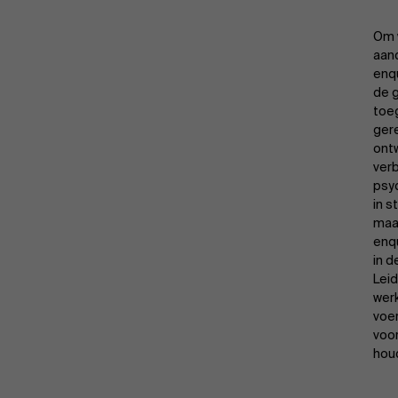
Om w
aan
enqu
de g
toe
gere
ont
verb
psyc
in s
maa
enqu
in d
Lei
wer
voe
voor
hou