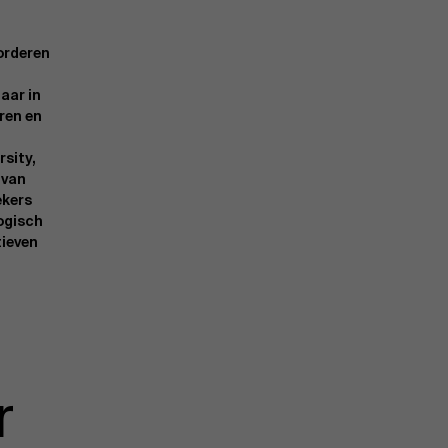
vorderen
aar in
ren en
rsity,
 van
ekers
ogisch
tieven
r