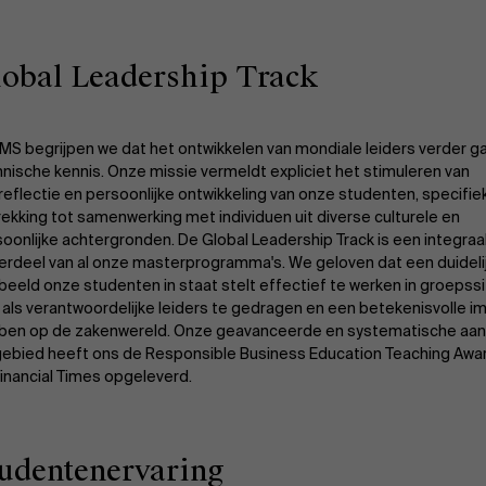
obal Leadership Track
AMS begrijpen we dat het ontwikkelen van mondiale leiders verder g
nische kennis. Onze missie vermeldt expliciet het stimuleren van
reflectie en persoonlijke ontwikkeling van onze studenten, specifi
ekking tot samenwerking met individuen uit diverse culturele en
oonlijke achtergronden. De Global Leadership Track is een integraa
erdeel van al onze masterprogramma's. We geloven dat een duideli
beeld onze studenten in staat stelt effectief te werken in groepssi
 als verantwoordelijke leiders te gedragen en een betekenisvolle i
ben op de zakenwereld. Onze geavanceerde en systematische aa
 gebied heeft ons de Responsible Business Education Teaching Awa
inancial Times opgeleverd.
udentenervaring