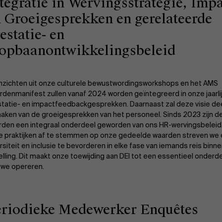
tegratie in Wervingsstrategie, Impa
 Groeigesprekken en gerelateerde
estatie- en
oopbaanontwikkelingsbeleid
inzichten uit onze culturele bewustwordingsworkshops en het AMS
denmanifest zullen vanaf 2024 worden geïntegreerd in onze jaarli
statie- en impactfeedbackgesprekken. Daarnaast zal deze visie de
aken van de groeigesprekken van het personeel. Sinds 2023 zijn d
rden een integraal onderdeel geworden van ons HR-wervingsbeleid
e praktijken af te stemmen op onze gedeelde waarden streven we 
rsiteit en inclusie te bevorderen in elke fase van iemands reis binn
elling. Dit maakt onze toewijding aan DEI tot een essentieel onderd
 we opereren.
eriodieke Medewerker Enquêtes