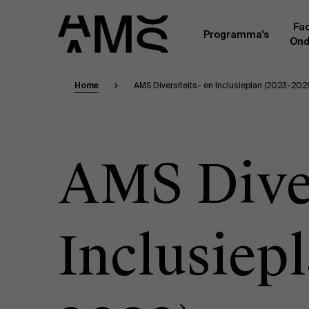
Fac
Programma's
Ond
Home
AMS Diversiteits- en Inclusieplan (2023-202
Faculty
Full-time programma's
Masterclasses
Een kern van voltijdse academici, in dienst 
Universiteit Antwerpen, vormt de ruggengraa
Digital & IT
gemeenschap. Aanvullend daarop heeft een g
AMS Diver
andere universiteiten, lokaal en internationaa
praktijkervaring in de bedrijfswereld een deel
Part-time programma's
Financiën
Door hun specifieke expertise en hun professi
volledige, praktijkgericht en wetenschappelij
managementinzichten. Samen bezorgen zij a
Inclusiep
Human Resources
leerervaring van topkwaliteit.
Programma's op maat
Leiderschap