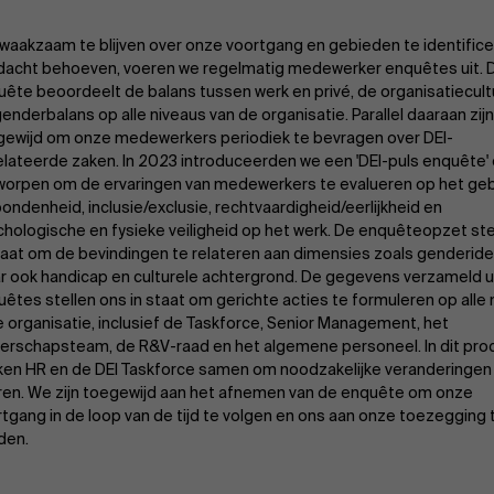
aakzaam te blijven over onze voortgang en gebieden te identifice
dacht behoeven, voeren we regelmatig medewerker enquêtes uit. 
ête beoordeelt de balans tussen werk en privé, de organisatiecult
enderbalans op alle niveaus van de organisatie. Parallel daaraan zij
gewijd om onze medewerkers periodiek te bevragen over DEI-
lateerde zaken. In 2023 introduceerden we een 'DEI-puls enquête' d
worpen om de ervaringen van medewerkers te evalueren op het geb
ondenheid, inclusie/exclusie, rechtvaardigheid/eerlijkheid en
hologische en fysieke veiligheid op het werk. De enquêteopzet ste
taat om de bevindingen te relateren aan dimensies zoals genderiden
r ook handicap en culturele achtergrond. De gegevens verzameld u
êtes stellen ons in staat om gerichte acties te formuleren op alle
e organisatie, inclusief de Taskforce, Senior Management, het
derschapsteam, de R&V-raad en het algemene personeel. In dit pro
ken HR en de DEI Taskforce samen om noodzakelijke veranderingen
ren. We zijn toegewijd aan het afnemen van de enquête om onze
tgang in de loop van de tijd te volgen en ons aan onze toezegging 
den.