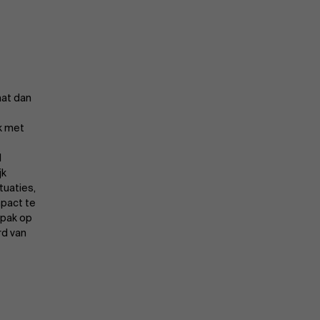
aat dan
ek met
l
jk
tuaties,
mpact te
npak op
rd van