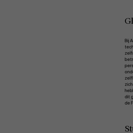
Gl
Bij 
tech
zelf
betr
pers
ond
zelf
zich
heb
dit
de F
St