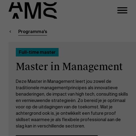
Sluiten
Contact Full-time
Masters
Programma's
Programma's
Faculty
Full-time master
Full-time programma's
Meeting
Master in Management
Part-time programma's
Deze Master in Management leert jou zowel de
traditionele managementprincipes als innovatieve
benaderingen, de impact van high tech, consulting skills
Programma's op maat
en vernieuwende strategieën. Zo bereid je je optimaal
voor op de uitdagingen van de toekomst. Wat je
achtergrond ook is, je ontwikkelt een future proof
skillset waarmee je als flexibele professional aan de
slag kan in verschillende sectoren.