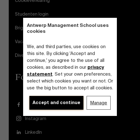
Cookieverklaring
Studenten login
Antwerp Management School uses
Brightspace
cookies
Vacatures
We, and third parties, use cookies on
this site. By clicking 'Accept and
Diversiteits- en Inclusieplan
continue,' you agree to the use of all
cookies, as described in our
privacy
statement
. Set your own preferences,
Follow us
select which cookies you want or not. Or
use the big button to accept all cookies.
Accept and continue
Manage
Facebook
Instagram
LinkedIn
Over Antwerp Management School