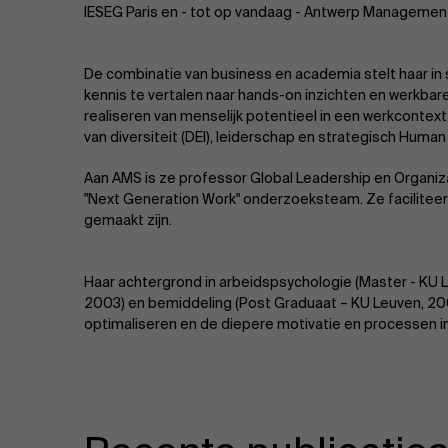
IESEG Paris en - tot op vandaag - Antwerp Managemen
De combinatie van business en academia stelt haar in
kennis te vertalen naar hands-on inzichten en werkbar
realiseren van menselijk potentieel in een werkcontext 
van diversiteit (DEI), leiderschap en strategisch Hu
Aan AMS is ze professor Global Leadership en Organiz
"Next Generation Work" onderzoeksteam. Ze faciliteer
gemaakt zijn.
Haar achtergrond in arbeidspsychologie (Master - KU 
2003) en bemiddeling (Post Graduaat – KU Leuven, 2008
optimaliseren en de diepere motivatie en processen in 