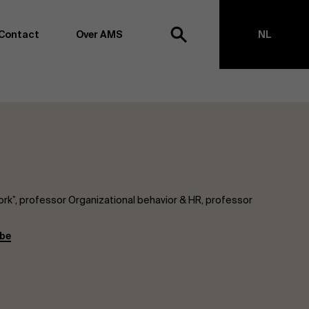
Contact
Over AMS
NL
ek
EN
agementschool willen wij koploper blijven op het vlak van
en -transformatie. Dankzij ons uitgebreide
ouden we de vinger aan de pols omtrent
appen, management en organisatie. Dit doen we zowel
s te creëren via onderzoek als door samen met partners
ringen te realiseren. Onze ambitie is dan ook duidelijk:
k”, professor Organizational behavior & HR, professor
impact the world”
. We doen dit vanuit drie kernwaarden:
t, maatschappelijk bewustzijn en kritische reflectie.
.be