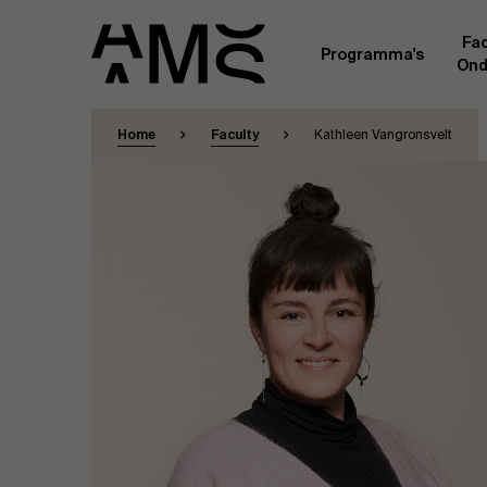
Fac
Programma's
Ond
Home
Faculty
Kathleen Vangronsvelt
Faculty
Full-time programma's
Masterclasses
Een kern van voltijdse academici, in dienst 
Universiteit Antwerpen, vormt de ruggengraa
Digital & IT
gemeenschap. Aanvullend daarop heeft een g
andere universiteiten, lokaal en internationaa
praktijkervaring in de bedrijfswereld een deel
Part-time programma's
Financiën
Door hun specifieke expertise en hun professi
volledige, praktijkgericht en wetenschappelij
managementinzichten. Samen bezorgen zij a
Human Resources
leerervaring van topkwaliteit.
Programma's op maat
Leiderschap