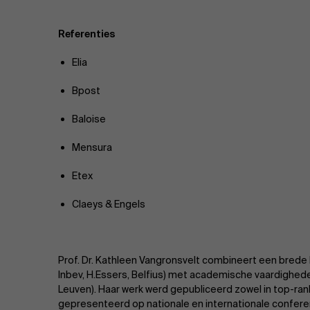
Referenties
Elia
Bpost
Baloise
Mensura
Etex
Claeys & Engels
Prof. Dr. Kathleen Vangronsvelt combineert een brede b
Inbev, H.Essers, Belfius) met academische vaardighede
Leuven). Haar werk werd gepubliceerd zowel in top-rank
gepresenteerd op nationale en internationale confer