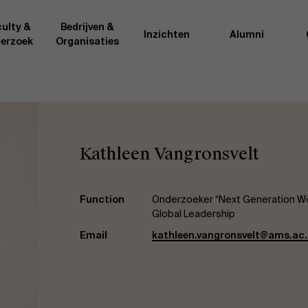
ulty &
Bedrijven &
Inzichten
Alumni
erzoek
Organisaties
Onderzo
van AMS of gedeeld met de
Als excellente man
t van de AMS faculty
bedrijfsinnovatie 
Kathleen Vangronsvelt
rote groep academici uit
onderzoeksteam h
l, en lesgevers met
bedrijfswetensch
tijdse opdracht aan de school.
door nieuwe kenni
onele ervaring geven zij
effectieve verande
Function
Onderzoeker “Next Generation Wor
k actuele
“
Opening minds to 
Global Leadership
l onze deelnemers een
een globale mindse
Email
kathleen.vangronsvelt@ams.ac