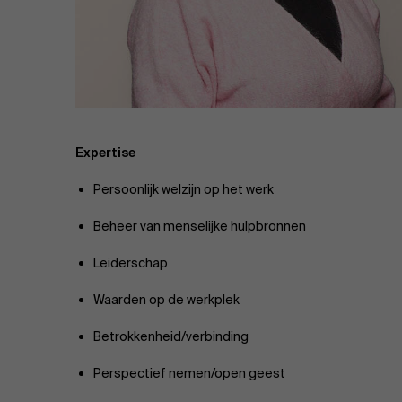
Publieke & Social Profit Sector
Vastgoed
Strategie & Innovatie
n
Supply Chain
Expertise
Persoonlijk welzijn op het werk
Sustainable Transformation
Beheer van menselijke hulpbronnen
Ontdek meer
Leiderschap
Waarden op de werkplek
Betrokkenheid/verbinding
Perspectief nemen/open geest