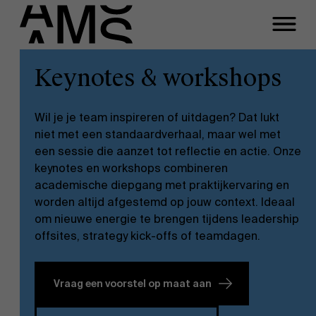
Sluiten
Ellen Neefs
Keynotes & workshops
Programma's
Faculty
Function
Wil je je team inspireren of uitdagen? Dat lukt
Full-time programma's
Customer Engagement Manager
niet met een standaardverhaal, maar wel met
een sessie die aanzet tot reflectie en actie. Onze
Email
keynotes en workshops combineren
Part-time programma's
ellen.neefs@ams.ac.be
academische diepgang met praktijkervaring en
worden altijd afgestemd op jouw context. Ideaal
Tel
om nieuwe energie te brengen tijdens leadership
Programma's op maat
+3232652007
offsites, strategy kick-offs of teamdagen.
Meeting
Vraag een voorstel op maat aan
Meer informatie?