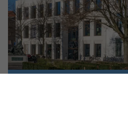
Over Antwerp Management School
Duurzaamheid op AMS
Meer informatie?
Ontdek onze faculty
Onderzoek
Heb je een vraag over onze keynotes en workshops?
Partners
Neem vrijblijvend contact op met Ellen Neefs,
onze Customer Engagement Manager
Contacteer ons