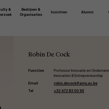
ulty &
Bedrijven &
Inzichten
Alumni
erzoek
Organisaties
Onderzo
van AMS of gedeeld met de
Als excellente man
t van de AMS faculty
bedrijfsinnovatie 
Robin De Cock
rote groep academici uit
onderzoeksteam h
l, en lesgevers met
bedrijfswetensch
tijdse opdracht aan de school.
door nieuwe kenni
onele ervaring geven zij
effectieve verande
Function
Professor Innovatie en Ondernem
k actuele
“
Opening minds to 
Innovation & Entrepreneurship
l onze deelnemers een
een globale mindse
Email
robin.decock@ams.ac.be
Tel
+32 472 83 00 95