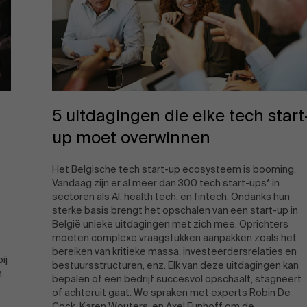
5 uitdagingen die elke tech start
up moet overwinnen
Het Belgische tech start-up ecosysteem is booming.
Vandaag zijn er al meer dan 300 tech start-ups* in
sectoren als AI, health tech, en fintech. Ondanks hun
sterke basis brengt het opschalen van een start-up in
België unieke uitdagingen met zich mee. Oprichters
moeten complexe vraagstukken aanpakken zoals het
bereiken van kritieke massa, investeerdersrelaties en
ij
bestuursstructuren, enz. Elk van deze uitdagingen kan
n
bepalen of een bedrijf succesvol opschaalt, stagneert
of achteruit gaat. We spraken met experts Robin De
Cock, Karen Wouters, en Axel Funhoff om de