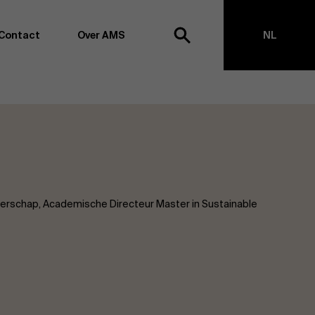
Contact
Over AMS
NL
ek
EN
agementschool willen wij koploper blijven op het vlak van
en -transformatie. Dankzij ons uitgebreide
ouden we de vinger aan de pols omtrent
appen, management en organisatie. Dit doen we zowel
s te creëren via onderzoek als door samen met partners
ringen te realiseren. Onze ambitie is dan ook duidelijk:
erschap, Academische Directeur Master in Sustainable
impact the world”
. We doen dit vanuit drie kernwaarden:
t, maatschappelijk bewustzijn en kritische reflectie.