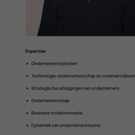
Publieke & Social Profit Sector
Vastgoed
Strategie & Innovatie
n
Supply Chain
Expertise
Ondernemend pitchen
Sustainable Transformation
Technologie-ondernemerschap en commercialiser
Ontdek meer
Strategische uitdagingen van ondernemers
Ondernemerschap
Business model innovatie
Dynamiek van ondernemersteams