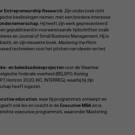
or Entrepreneurship Research
. Zijn onderzoek richt
gische beslissingen nemen, met een bredere interesse
ondernemerschap
. Hij heeft zijn werk gepresenteerd
n gepubliceerd in vooraanstaande tijdschriften zoals
siness en Journal of Small Business Management. Hij is
racht, en zijn nieuwste boek,
Mastering the Pitch:
based technieken voor het pitchen van ideeën en het
ks- en beleidsadviesprojecten
voor de Vlaamse
Belgische federale overheid (BELSPO, Koning
 Horizon 2020, KIC, INTERREG), waarbij hij zijn
schap heeft ingezet.
ecutive education
, waar hij programma's ontwerpt en
j geeft ook les en coacht in de
Executive MBA
en is
gerichte executive programma's, waaronder Mastering