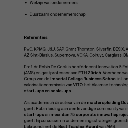
Welzijn van ondernemers
Duurzaam ondernemerschap
R
eferenties
PwC, KPMG, J&J, SAP, Grant Thornton, Silverfin, BESIX, 
AZ Sint-Blasius, Supernova, VOKA, Colruyt, Carglass, B
Prof. dr. Robin De Cock is hoofddocent Innovation & E
(AMS) en gastprofessor aan
ETH Zürich
. Voorheen wa
Group van de
Imperial College Business School
in Lon
valorisatiecommissie van
VITO
, het Vlaamse technolog
start-ups en scale-ups
.
Als academisch directeur van de
masteropleiding Du
geeft Robin leiding aan een levendige community van
start-ups
en
meer dan 75 corporate innovatieproje
geeft hij cursussen in ondernemingsstrategie, groeistr
bekroond met de
Best Teacher Award
van AMS.