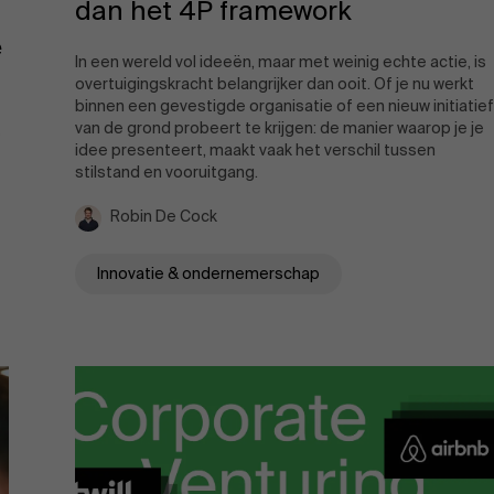
dan het 4P framework
e
Evenementen
In een wereld vol ideeën, maar met weinig echte actie, is
overtuigingskracht belangrijker dan ooit. Of je nu werkt
binnen een gevestigde organisatie of een nieuw initiatief
van de grond probeert te krijgen: de manier waarop je je
e
idee presenteert, maakt vaak het verschil tussen
Nieuws
stilstand en vooruitgang.
Robin De Cock
Werken bij AMS
Innovatie & ondernemerschap
AMS team