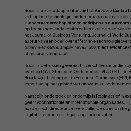
Robin is ook medeoprichter van het
Antwerp Centre f
zich op hoe technologie-ondernemers cruciale strate
in
ondernemerschap binnen bedrijven
en
duurzaam 
op toonaangevende conferenties over de hele wereld e
het Journal of Business Venturing, Journal of World Bu
auteur van een boek over effectieve technologieoverd
Science-Based Strategies for Success
, biedt evidence-
stimuleren van impact.
Robin is betrokken geweest bij verschillende
onderzoe
overheid (IWT, Steunpunt Ondernemen, VLAIO, FIT), de 
Boudewijnstichting) en de Europese Commissie (FP6, FP7,
expertise op het gebied van innovatie en ondernemer
Naast zijn onderzoek en onderwijs is Robin actief in
ex
geeft voor nationale en internationale organisaties. Hi
academisch directeur van verschillende op innovatie 
Digital Disruption en Organizing for Innovation.