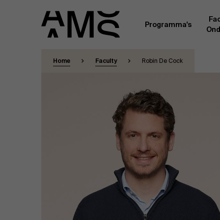
Fac
Programma's
Ond
Home
Faculty
Robin De Cock
Faculty
Full-time programma's
Masterclasses
Een kern van voltijdse academici, in dienst 
Universiteit Antwerpen, vormt de ruggengraa
Digital & IT
gemeenschap. Aanvullend daarop heeft een g
andere universiteiten, lokaal en internationaa
praktijkervaring in de bedrijfswereld een deel
Part-time programma's
Financiën
Door hun specifieke expertise en hun professi
volledige, praktijkgericht en wetenschappelij
managementinzichten. Samen bezorgen zij a
Human Resources
leerervaring van topkwaliteit.
Programma's op maat
Leiderschap