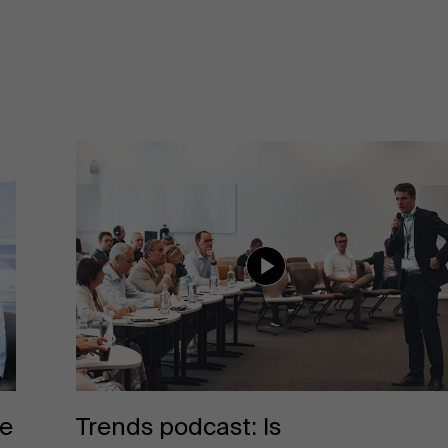
s
Trends podcast: Is
te