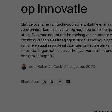
Publieke & Social Profit Sector
op innovatie
Vastgoed
Met de toename van technologische, zakelijke en maa
Strategie & Innovatie
n
verstoringen komt innovatie nog hoger op de to-do lijs
staan. Daarmee neemt ook het belang van corporate v
evenveel kansen als uitdagingen biedt. Dit artikel is he
Supply Chain
van drie en gaat in op de uitdagingen bij het meten v
innovatie. Tegen het einde van het jaar wordt al het o
Sustainable Transformation
een groter rapport.
door Robin De Cock | 29 augustus 2023
Ontdek meer
Share item