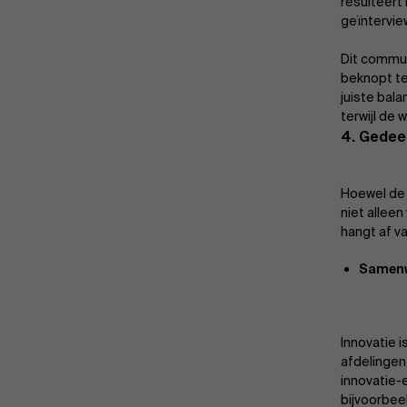
resulteert
geïntervie
Dit commun
beknopt te
juiste bal
terwijl de 
4. Gedee
Hoewel de 
niet allee
hangt af v
Samenw
Innovatie 
afdelingen
innovatie-
bijvoorbee