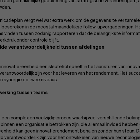
 in een gemakkelijke goedkeuring van strategische veranderingen", 
wden.
icatieplan vergt wel wat extra werk, om de gegevens te verzamelen
 bespreken in de meestal maandelijkse follow-upvergaderingen. He
ans vinden tussen zodanig rapporteren dat de belangrijkste informat
werkdruk onder controle blijft.
lde verantwoordelijkheid tussen afdelingen
innovatie-eenheid een sleutelrol speelt in het aansturen van innovat
n verantwoordelijk zijn voor het leveren van het rendement. Het suc
an synergie op twee niveaus.
erking tussen teams
is een complex en veelzijdig proces waarbij veel verschillende bel
 binnen een organisatie betrokken zijn, die allemaal invloed hebben 
eenheid kan geen innovatierendement behalen zonder hun steun. D
ld verantwoordelijk zijn voor het ontwikkelen van nieuwe technolog