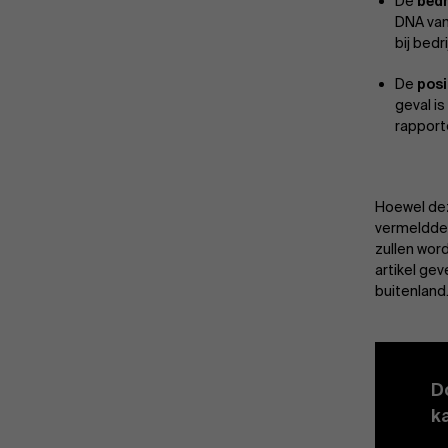
De
bedr
DNA van 
bij bed
De
posi
geval i
rapport
Hoewel dez
vermeldden
zullen word
artikel gev
buitenland
D
k