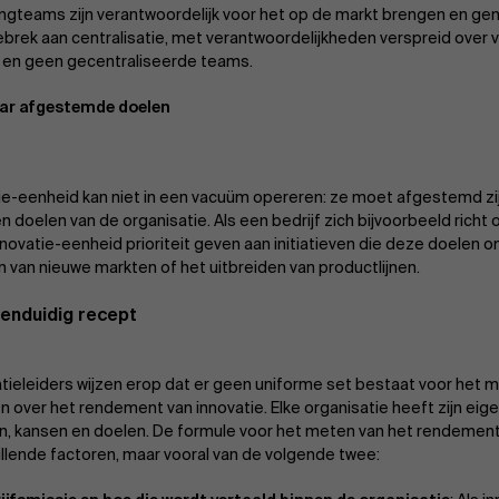
ngteams zijn verantwoordelijk voor het op de markt brengen en ge
gebrek aan centralisatie, met verantwoordelijkheden verspreid over 
 en geen gecentraliseerde teams.
aar afgestemde doelen
ie-eenheid kan niet in een vacuüm opereren: ze moet afgestemd z
n doelen van de organisatie. Als een bedrijf zich bijvoorbeeld richt 
novatie-eenheid prioriteit geven aan initiatieven die deze doelen 
n van nieuwe markten of het uitbreiden van productlijnen.
eenduidig recept
atieleiders wijzen erop dat er geen uniforme set bestaat voor het 
n over het rendement van innovatie. Elke organisatie heeft zijn eig
n, kansen en doelen. De formule voor het meten van het rendement 
illende factoren, maar vooral van de volgende twee: