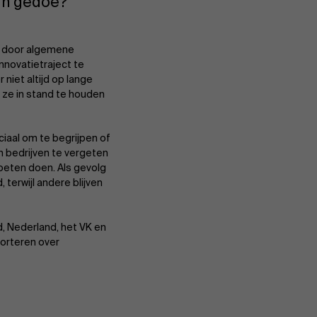
o'n gedoe?
en door algemene
nnovatietraject te
niet altijd op lange
 ze in stand te houden
ciaal om te begrijpen of
en bedrijven te vergeten
oeten doen. Als gevolg
erwijl andere blijven
d, Nederland, het VK en
porteren over