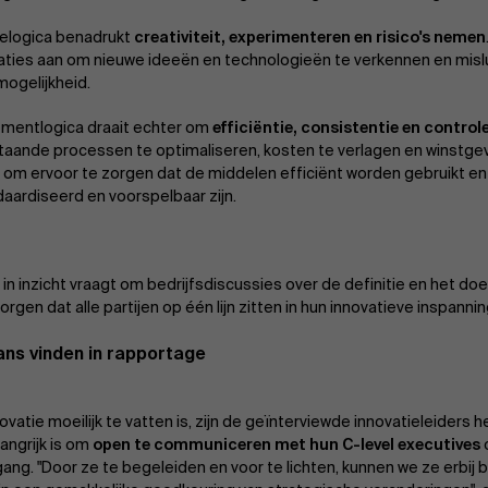
ielogica benadrukt
creativiteit, experimenteren en risico's nemen
aties aan om nieuwe ideeën en technologieën te verkennen en mis
mogelijkheid.
mentlogica draait echter om
efficiëntie, consistentie en control
aande processen te optimaliseren, kosten te verlagen en winstge
es om ervoor te zorgen dat de middelen efficiënt worden gebruikt en 
aardiseerd en voorspelbaar zijn.
l in inzicht vraagt om bedrijfsdiscussies over de definitie en het doe
orgen dat alle partijen op één lijn zitten in hun innovatieve inspanni
ans vinden in rapportage
vatie moeilijk te vatten is, zijn de geïnterviewde innovatieleiders h
angrijk is om
open te communiceren met hun C-level executives
gang. "Door ze te begeleiden en voor te lichten, kunnen we ze erbij 