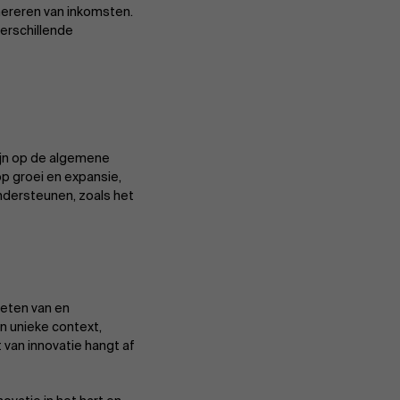
nereren van inkomsten.
verschillende
ijn op de algemene
op groei en expansie,
ondersteunen, zoals het
meten van en
en unieke context,
van innovatie hangt af