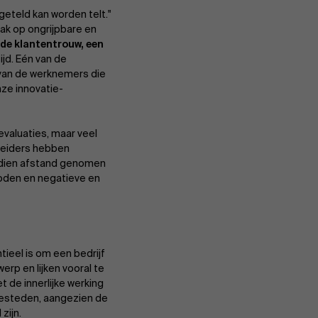
 geteld kan worden telt."
aak op ongrijpbare en
de klantentrouw, een
ijd. Eén van de
 van de werknemers die
nze innovatie-
valuaties, maar veel
sleiders hebben
sdien afstand genomen
oden en negatieve en
tieel is om een bedrijf
erp en lijken vooral te
 de innerlijke werking
besteden, aangezien de
zijn.