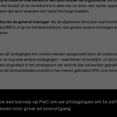
ijfsmissie en hoe die wordt vertaald binnen de organisatie
: Als i
het bedrijf zit en verankerd is in alles wat ze doen, dan zal de rapp
rijven die deze waarden niet vanaf het begin hadden.
tie van de general manager
: Als de algemeen directeur veel macht
s bij KMO's of grote familiebedrijven), dan gelden andere metingen 
eren.
e vijf uitdagingen het sterkst werden aangevoeld door de onderzo
 ze nog vele andere uitdagingen - vaak kleiner en bedrijfs- of secto
en uitgediept in het eindrapport dat eind dit jaar zal worden gepubl
en de innovatieleiders inzicht in hun meest gebruikte KPI's voor innov
.
oe een beroep op PwC om uw uitdagingen om te zett
ansen voor groei en vooruitgang