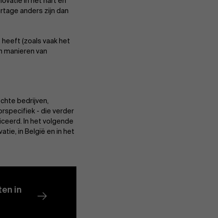
nnovatie in het hart en
ortage anders zijn dan
 heeft (zoals vaak het
en manieren van
chte bedrijven,
rspecifiek - die verder
iceerd. In het volgende
atie, in België en in het
en in