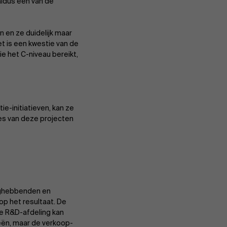
aldus een van de
Evenementen
 en ze duidelijk maar
t is een kwestie van de
ie het C-niveau bereikt,
Nieuws
ie-initiatieven, kan ze
Werken bij AMS
ces van deze projecten
AMS team
anghebbenden en
op het resultaat. De
e R&D-afdeling kan
ieën, maar de verkoop-