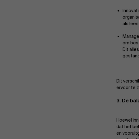
Innovat
organis
als leer
Manage
om best
Dit all
gestand
Dit verschi
ervoor te z
3. De bal
Hoewel inno
dat het bel
en vooruit