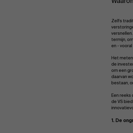
Waarom
Zelfs tradi
verstoring
versnellen.
termijn, o
en - vooral
Het meten 
de investe
om een gro
daarvan wo
bestaan, o
Een reeks d
de VS bied
innovatiev
1. De ong