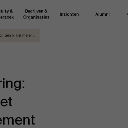
ulty &
Bedrijven &
Inzichten
Alumni
erzoek
Organisaties
agingen bij het meten…
Onderzo
van AMS of gedeeld met de
Als excellente man
t van de AMS faculty
bedrijfsinnovatie 
rote groep academici uit
onderzoeksteam h
l, en lesgevers met
bedrijfswetensch
tijdse opdracht aan de school.
door nieuwe kenni
ing:
onele ervaring geven zij
effectieve verande
k actuele
“
Opening minds to 
l onze deelnemers een
een globale mindse
het
ement