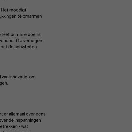
. Het moedigt
lukkingen te omarmen
e
. Het primaire doel is
vendheid te verhogen.
dat de activiteiten
Over Antwerp Management School
l van innovatie, om
ngen.
Duurzaamheid op AMS
et er allemaal over eens
over de inspanningen
Partners
betrekken - wat