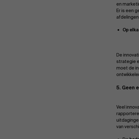
en marketi
Er is een 
afdelingen
Op elk
De innovat
strategie e
moet de in
ontwikkele
5. Geen 
Veel innov
rapportere
uitdaginge
van versch