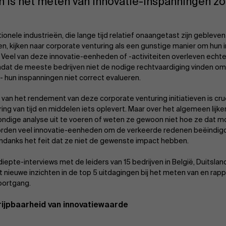
 is het meten van innovatie-inspanningen z
tionele industrieën, die lange tijd relatief onaangetast zijn geblev
en, kijken naar corporate venturing als een gunstige manier om hun i
 Veel van deze innovatie-eenheden of -activiteiten overleven echter 
mdat de meeste bedrijven niet de nodige rechtvaardiging vinden om
 - hun inspanningen niet correct evalueren.
van het rendement van deze corporate venturing initiatieven is cru
ring van tijd en middelen iets oplevert. Maar over het algemeen lijk
ndige analyse uit te voeren of weten ze gewoon niet hoe ze dat m
rden veel innovatie-eenheden om de verkeerde redenen beëindigd, t
ndanks het feit dat ze niet de gewenste impact hebben.
iepte-interviews met de leiders van 15 bedrijven in België, Duitslan
t nieuwe inzichten in de top 5 uitdagingen bij het meten van en rap
oortgang.
rijpbaarheid van innovatiewaarde