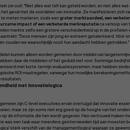
tein zei ooit: "Niet alles wat telt kan geteld worden, en niet alles wat
ok het geval met de voordelen van innovatie. Ze manifesteren zich v
 te meten manieren, zoals een
groter marktaandeel, een verbeter
uurzame impact of een verbeterde merkreputatie
na verloop van t
wden merkte zelfs een grotere verscheidenheid op in de profielen
f aantrekt: "Deze mensen zijn jong en extreem getalenteerd. Vóór o
en zouden we waarschijnlijk nooit hun aandacht hebben getrokken."
delen kunnen alleen worden gemeten door middel van langetermijne
hebben daar de middelen of het geduld niet voor. Sommige bedrijf
enteerd met korte-termijn evaluatiesystemen, maar hebben sind
ypische ROI maatregelen, vanwege hun moeilijke berekeningsmeth
 resultaten.
ndheid met innovatielogica
lgemeen zijn C-level executives ervan overtuigd dat innovatie essen
roeien, maar ze zijn soms niet erg goed op de hoogte van het onderw
 op de informatie die hen wordt gegeven. Hen vertrouwd maken met
tie was een taak waar meerdere geïnterviewden tijd aan moesten 
logica' sterk verschilt van de 'managementlogica' waaraan ze gewend 