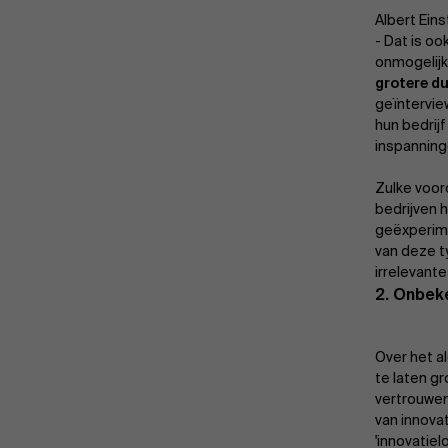
Albert Eins
- Dat is o
onmogelijk
grotere d
geïntervie
hun bedrij
inspanning
Zulke voor
bedrijven 
geëxperim
van deze t
irrelevante
2.
Onbeke
Over het a
te laten g
vertrouwen
van innova
'innovatie