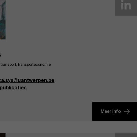
s
 transport, transporteconomie
sta.sys@uantwerpen.be
publicaties
Meer info