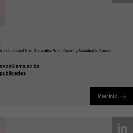
s
orx Leerstoel Next Generation Work: Creating Sustainable Careers
devos@ams.ac.be
publicaties
Meer info