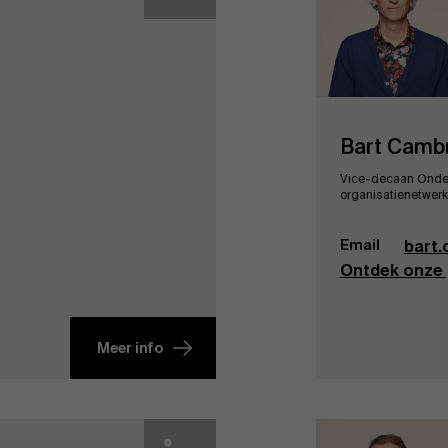
Bart Camb
Vice-decaan Onder
organisatienetwer
Email
bart
Ontdek onze 
Meer info