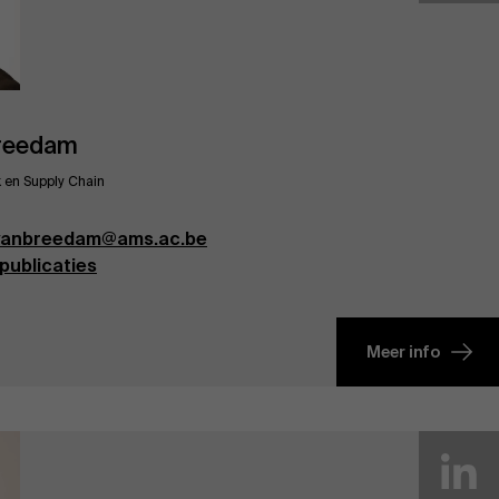
Breedam
k en Supply Chain
.vanbreedam@ams.ac.be
publicaties
Meer info