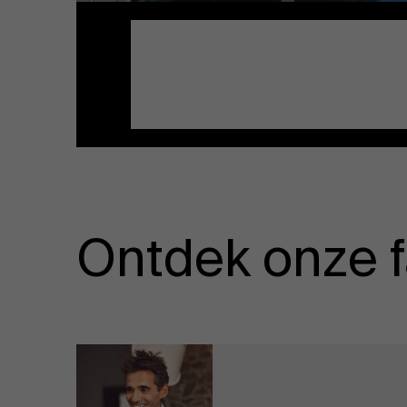
Publieke & Social Profit Sector
Vastgoed
Strategie & Innovatie
n
Supply Chain
Sustainable Transformation
Ontdek onze f
Ontdek meer