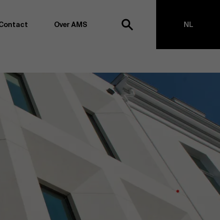
Contact
Over AMS
NL
ek
EN
agementschool willen wij koploper blijven op het vlak van
en -transformatie. Dankzij ons uitgebreide
ouden we de vinger aan de pols omtrent
appen, management en organisatie. Dit doen we zowel
s te creëren via onderzoek als door samen met partners
ringen te realiseren. Onze ambitie is dan ook duidelijk:
impact the world”
. We doen dit vanuit drie kernwaarden:
t, maatschappelijk bewustzijn en kritische reflectie.