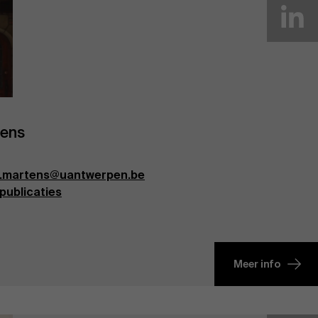
tens
d.martens@uantwerpen.be
publicaties
Meer info