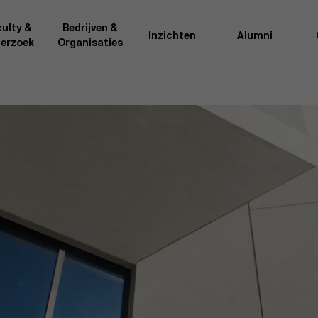
ulty &
Bedrijven &
Inzichten
Alumni
erzoek
Organisaties
Onderzo
van AMS of gedeeld met de
Als excellente man
t van de AMS faculty
bedrijfsinnovatie 
rote groep academici uit
onderzoeksteam h
l, en lesgevers met
bedrijfswetensch
tijdse opdracht aan de school.
door nieuwe kenni
onele ervaring geven zij
effectieve verande
k actuele
“
Opening minds to 
l onze deelnemers een
een globale mindse