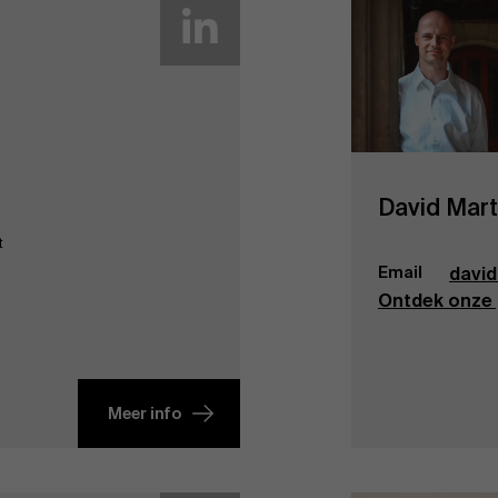
David Mar
t
Email
davi
Ontdek onze 
Meer info