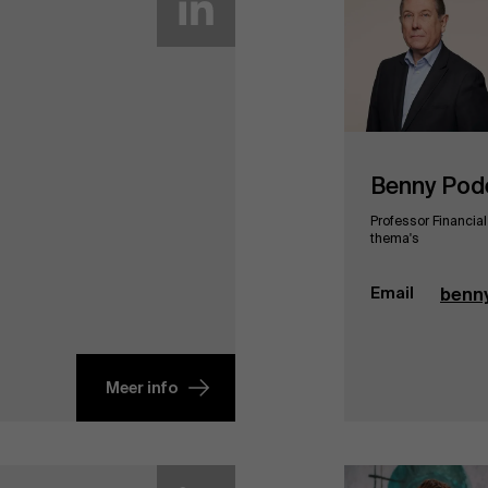
Benny Pod
Professor Financia
thema's
Email
benn
Meer info