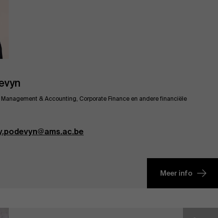
Evenementen
Nieuws
evyn
l Management & Accounting, Corporate Finance en andere financiële
Werken bij AMS
y.podevyn@ams.ac.be
AMS team
Meer info