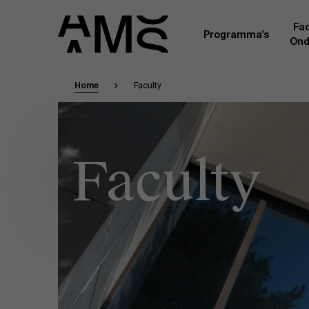
Fac
Programma's
Ond
Home
Faculty
Faculty
Full-time programma's
Masterclasses
Een kern van voltijdse academici, in dienst 
Universiteit Antwerpen, vormt de ruggengraa
Digital & IT
Faculty
gemeenschap. Aanvullend daarop heeft een g
andere universiteiten, lokaal en internationaa
praktijkervaring in de bedrijfswereld een deel
Part-time programma's
Financiën
Door hun specifieke expertise en hun professi
volledige, praktijkgericht en wetenschappelij
managementinzichten. Samen bezorgen zij a
Human Resources
leerervaring van topkwaliteit.
Programma's op maat
Leiderschap