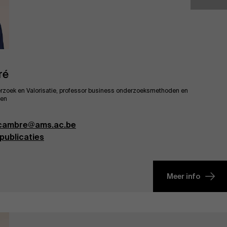
ré
zoek en Valorisatie, professor business onderzoeksmethoden en
ken
Over Antwerp Management School
.cambre@ams.ac.be
publicaties
Duurzaamheid op AMS
Meer info
Partners