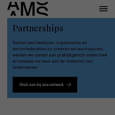
Sluiten
Veerle Limbos
Partnerships
Programma's
Faculty
Function
Samen met bedrijven, organisaties en
Full-time programma's
Director of Partnerships
sectorfederaties co-creëren we leertrajecten,
werken we samen aan praktijkgericht onderzoek
Email
en bouwen we mee aan de toekomst van
Part-time programma's
organization.solutions@ams.ac.be
ondernemen.
Meeting
Programma's op maat
Sluit aan bij ons netwerk
Let's connect!