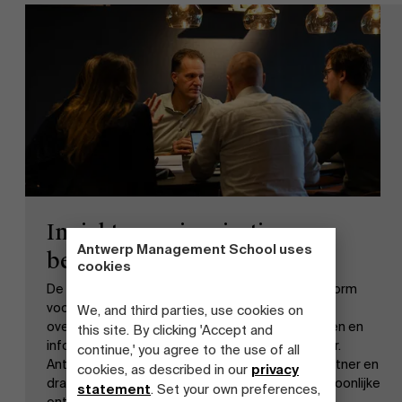
Inzichten en inspiratie voor
Antwerp Management School uses
bestuurders
cookies
De Bestuurder is een multimediaal contentplatform
voor bestuurders van bedrijven, verenigingen en
We, and third parties, use cookies on
overheidsorganisaties. Het platform wil inspireren en
this site. By clicking 'Accept and
informeren rond strategie, visie en goed bestuur.
continue,' you agree to the use of all
Antwerp Management School is academisch partner en
cookies, as described in our
privacy
draagt bij aan de inhoudelijke verdieping en persoonlijke
statement
. Set your own preferences,
ontwikkeling van bestuurders.