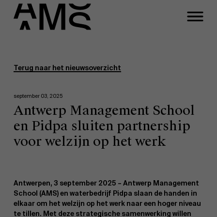
Programma's
Faculty
Terug naar het nieuwsoverzicht
Full-time programma's
september 03, 2025
Antwerp Management School
Part-time programma's
en Pidpa sluiten partnership
voor welzijn op het werk
Programma's op maat
Antwerpen, 3 september 2025 –
Antwerp Management
School (AMS) en waterbedrijf Pidpa slaan de handen in
elkaar om het welzijn op het werk naar een hoger niveau
te tillen. Met deze strategische samenwerking willen