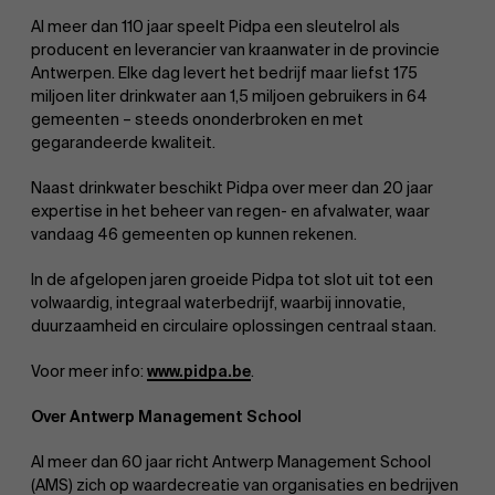
Al meer dan 110 jaar speelt Pidpa een sleutelrol als
producent en leverancier van kraanwater in de provincie
Antwerpen. Elke dag levert het bedrijf maar liefst 175
miljoen liter drinkwater aan 1,5 miljoen gebruikers in 64
gemeenten – steeds ononderbroken en met
gegarandeerde kwaliteit.
Naast drinkwater beschikt Pidpa over meer dan 20 jaar
expertise in het beheer van regen- en afvalwater, waar
vandaag 46 gemeenten op kunnen rekenen.
In de afgelopen jaren groeide Pidpa tot slot uit tot een
volwaardig, integraal waterbedrijf, waarbij innovatie,
duurzaamheid en circulaire oplossingen centraal staan.
Voor meer info:
www.pidpa.be
.
Over Antwerp Management School
Over Antwerp Management School
Al meer dan 60 jaar richt Antwerp Management School
(AMS) zich op waardecreatie van organisaties en bedrijven
Ontdek onze faculty