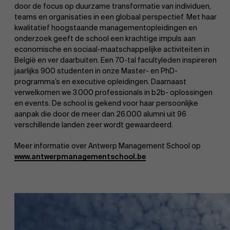
door de focus op duurzame transformatie van individuen,
Duurzaamheid op AMS
teams en organisaties in een globaal perspectief. Met haar
Onderzoek
kwalitatief hoogstaande managementopleidingen en
onderzoek geeft de school een krachtige impuls aan
economische en sociaal-maatschappelijke activiteiten in
Partners
België en ver daarbuiten. Een 70-tal facultyleden inspireren
jaarlijks 900 studenten in onze Master- en PhD-
programma’s en executive opleidingen. Daarnaast
verwelkomen we 3.000 professionals in b2b- oplossingen
Evenementen
en events. De school is gekend voor haar persoonlijke
aanpak die door de meer dan 26.000 alumni uit 96
verschillende landen zeer wordt gewaardeerd.
Meer informatie over Antwerp Management School op
Nieuws
www.antwerpmanagementschool.be
Werken bij AMS