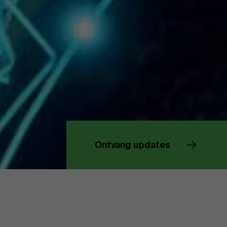
Over Antwerp Management School
Duurzaamheid op AMS
Partners
Ontvang updates
Evenementen
Nieuws