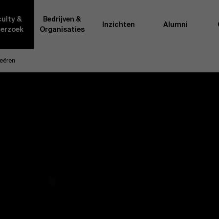
ulty &
Bedrijven &
Inzichten
Alumni
erzoek
Organisaties
eëren
Onderzo
van AMS of gedeeld met de
Als excellente man
t van de AMS faculty
bedrijfsinnovatie 
rote groep academici uit
onderzoeksteam h
l, en lesgevers met
bedrijfswetensch
tijdse opdracht aan de school.
door nieuwe kenni
onele ervaring geven zij
effectieve verande
k actuele
“
Opening minds to 
l onze deelnemers een
een globale mindse