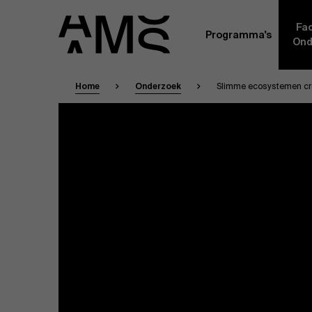
Fac
Programma's
Ond
Home
Onderzoek
Slimme ecosystemen cr
Faculty
Full-time programma's
Masterclasses
Een kern van voltijdse academici, in dienst 
Universiteit Antwerpen, vormt de ruggengraa
Digital & IT
gemeenschap. Aanvullend daarop heeft een g
andere universiteiten, lokaal en internationaa
praktijkervaring in de bedrijfswereld een deel
Part-time programma's
Financiën
Door hun specifieke expertise en hun professi
volledige, praktijkgericht en wetenschappelij
managementinzichten. Samen bezorgen zij a
Human Resources
leerervaring van topkwaliteit.
Programma's op maat
Leiderschap