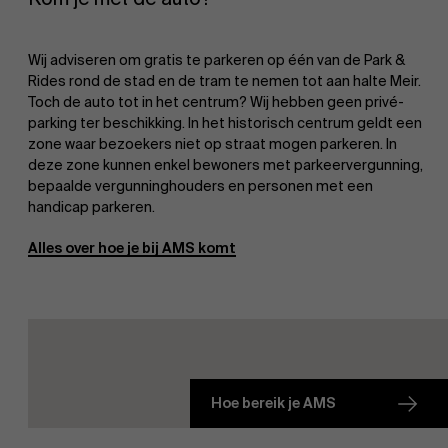
Evenementen
Wij adviseren om gratis te parkeren op één van de Park &
Rides rond de stad en de tram te nemen tot aan halte Meir.
Toch de auto tot in het centrum? Wij hebben geen privé-
Nieuws
parking ter beschikking.
In het historisch centrum geldt een
zone waar bezoekers niet op straat mogen parkeren. In
deze zone kunnen enkel bewoners met parkeervergunning,
bepaalde vergunninghouders en personen met een
Werken bij AMS
handicap parkeren.
Alles over hoe je bij AMS komt
AMS team
Hoe bereik je AMS