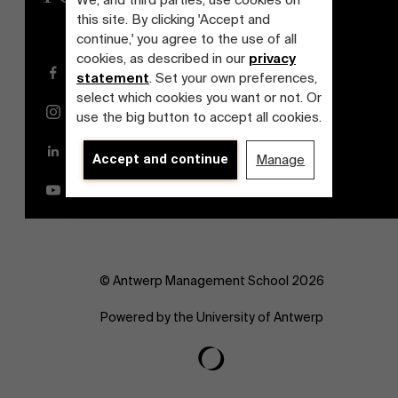
this site. By clicking 'Accept and
continue,' you agree to the use of all
cookies, as described in our
privacy
Facebook
statement
. Set your own preferences,
select which cookies you want or not. Or
Instagram
use the big button to accept all cookies.
LinkedIn
Accept and continue
Manage
YouTube
© Antwerp Management School 2026
Powered by the University of Antwerp