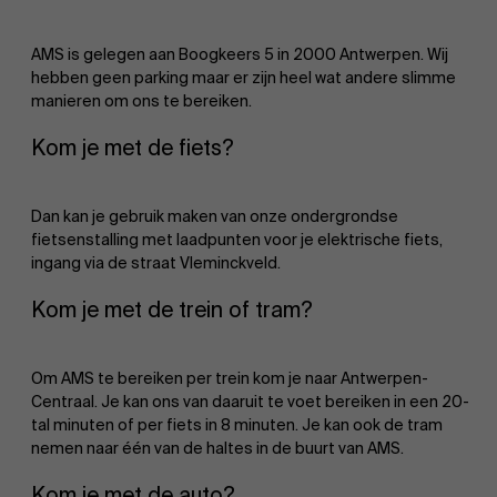
AMS is gelegen aan Boogkeers 5 in 2000 Antwerpen. Wij
hebben geen parking maar er zijn heel wat andere slimme
manieren om ons te bereiken.
Kom je met de fiets?
Over Antwerp Management School
Dan kan je gebruik maken van onze ondergrondse
fietsenstalling met laadpunten voor je elektrische fiets,
ingang via de straat Vleminckveld.
Ontdek onze faculty
Duurzaamheid op AMS
Kom je met de trein of tram?
Onderzoek
Om AMS te bereiken per trein kom je naar Antwerpen-
Centraal. Je kan ons van daaruit te voet bereiken in een 20-
Partners
tal minuten of per fiets in 8 minuten. Je kan ook de tram
nemen naar één van de haltes in de buurt van AMS.
Kom je met de auto?