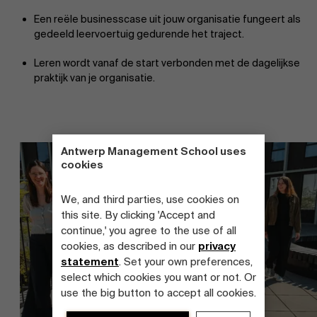
Een reële businesscase uit jouw organisatie fungeert als
gedeeld leervoertuig gedurende het traject.
Leren wordt vanaf de start verbonden met de dagelijkse
praktijk van je organisatie.
Antwerp Management School uses
cookies
We, and third parties, use cookies on
this site. By clicking 'Accept and
continue,' you agree to the use of all
cookies, as described in our
privacy
statement
. Set your own preferences,
select which cookies you want or not. Or
use the big button to accept all cookies.