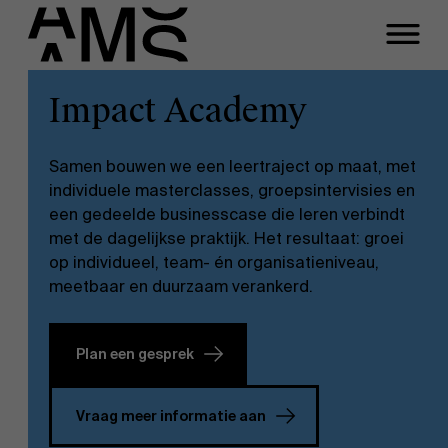
Sluiten
Ellen Neefs
Impact Academy
Programma's
Faculty
Function
Samen bouwen we een leertraject op maat, met
Full-time programma's
Customer Engagement Manager
individuele masterclasses, groepsintervisies en
een gedeelde businesscase die leren verbindt
Email
met de dagelijkse praktijk. Het resultaat: groei
Part-time programma's
ellen.neefs@ams.ac.be
op individueel, team- én organisatieniveau,
meetbaar en duurzaam verankerd.
Tel
Programma's op maat
+3232652007
Plan een gesprek
Meeting
Plan een intakegesprek
Vraag meer informatie aan