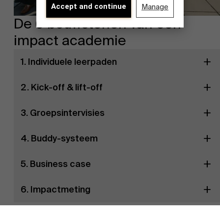
Accept and continue
Manage
De 6 bouwstenen van een
impact academie
Over Antwerp Management School
1. Individuele leerpaden
2. Kick-off & lift-off
3. Groepsintervisies
4. Buddy-systeem
Duurzaamheid op AMS
5. Business case
6. Impactmeting
Ontdek onze faculty