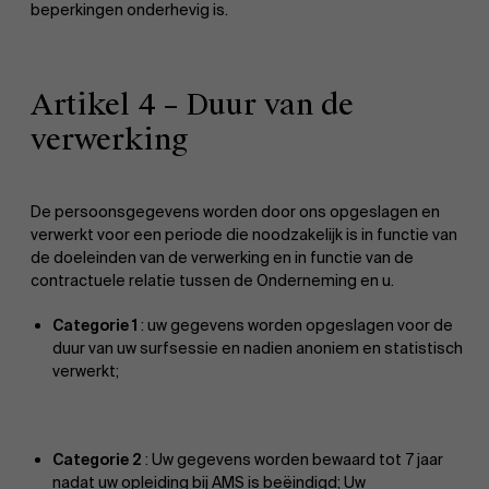
beperkingen onderhevig is.
Werken bij AMS
Artikel 4 – Duur van de
verwerking
De persoonsgegevens worden door ons opgeslagen en
verwerkt voor een periode die noodzakelijk is in functie van
AMS team
de doeleinden van de verwerking en in functie van de
contractuele relatie tussen de Onderneming en u.
Categorie 1
: uw gegevens worden opgeslagen voor de
duur van uw surfsessie en nadien anoniem en statistisch
verwerkt;
Categorie 2
: Uw gegevens worden bewaard tot 7 jaar
nadat uw opleiding bij AMS is beëindigd; Uw