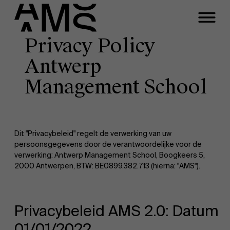
Privacy Policy
Programma's
Antwerp
Faculty
Management School
Full-time programma's
Part-time programma's
Dit "Privacybeleid" regelt de verwerking van uw
persoonsgegevens door de verantwoordelijke voor de
verwerking: Antwerp Management School, Boogkeers 5,
Programma's op maat
2000 Antwerpen, BTW: BE0899.382.713 (hierna: "AMS").
Privacybeleid AMS 2.0: Datum
01/01/2022