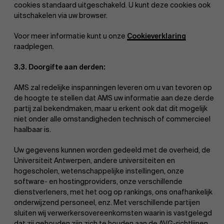
cookies standaard uitgeschakeld. U kunt deze cookies ook
uitschakelen via uw browser.
Voor meer informatie kunt u onze
Cookieverklaring
raadplegen.
Duurzaamheid op AMS
3.3. Doorgifte aan derden:
AMS zal redelijke inspanningen leveren om u van tevoren op
de hoogte te stellen dat AMS uw informatie aan deze derde
partij zal bekendmaken, maar u erkent ook dat dit mogelijk
niet onder alle omstandigheden technisch of commercieel
haalbaar is.
Uw gegevens kunnen worden gedeeld met de overheid, de
Partners
Ontdek onze faculty
Universiteit Antwerpen, andere universiteiten en
hogescholen, wetenschappelijke instellingen, onze
Onderzoek
software- en hostingproviders, onze verschillende
dienstverleners, met het oog op rankings, ons onafhankelijk
onderwijzend personeel, enz. Met verschillende partijen
sluiten wij verwerkersovereenkomsten waarin is vastgelegd
dat zij gehouden zijn zich te houden aan de AVG-richtlijnen.