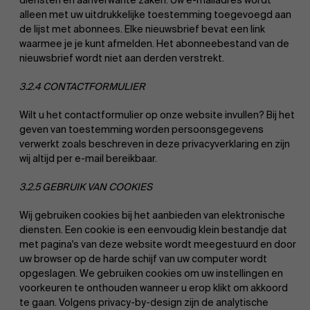
diensten en aanverwante zaken. Uw e-mailadres wordt
alleen met uw uitdrukkelijke toestemming toegevoegd aan
de lijst met abonnees. Elke nieuwsbrief bevat een link
waarmee je je kunt afmelden. Het abonneebestand van de
nieuwsbrief wordt niet aan derden verstrekt.
3.2.4 CONTACTFORMULIER
Wilt u het contactformulier op onze website invullen? Bij het
geven van toestemming worden persoonsgegevens
verwerkt zoals beschreven in deze privacyverklaring en zijn
wij altijd per e-mail bereikbaar.
3.2.5 GEBRUIK VAN COOKIES
Wij gebruiken cookies bij het aanbieden van elektronische
diensten. Een cookie is een eenvoudig klein bestandje dat
Over Antwerp Management School
met pagina's van deze website wordt meegestuurd en door
uw browser op de harde schijf van uw computer wordt
opgeslagen. We gebruiken cookies om uw instellingen en
voorkeuren te onthouden wanneer u erop klikt om akkoord
te gaan. Volgens privacy-by-design zijn de analytische