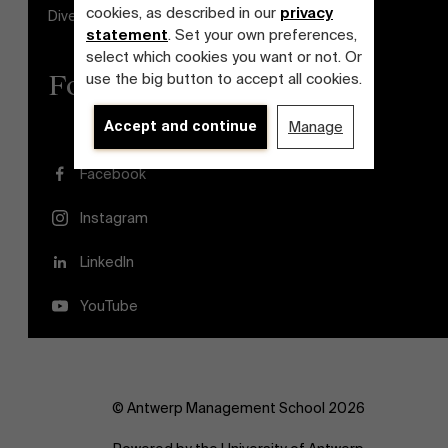
cookies, as described in our
privacy
Diversiteits- en Inclusieplan
statement
. Set your own preferences,
select which cookies you want or not. Or
use the big button to accept all cookies.
Follow us
Accept and continue
Manage
Facebook
Instagram
LinkedIn
YouTube
© Antwerp Management School 2026