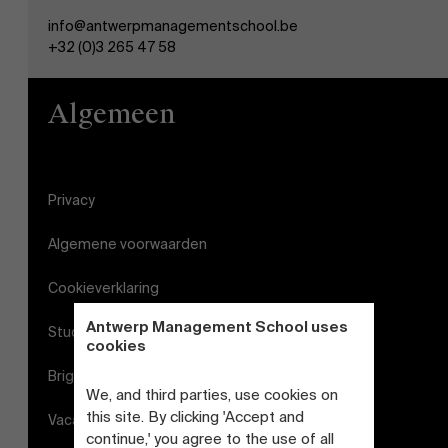
info@antwerpmanagementschool.be
+32 (0)3 265 47 58
Algemeen
Privacy
Algemene voorwaarden
Cookieverklaring
Antwerp Management School uses
Studenten login
cookies
Brightspace
We, and third parties, use cookies on
this site. By clicking 'Accept and
Vacatures
continue,' you agree to the use of all