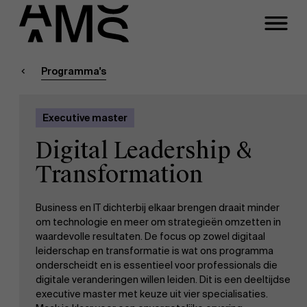
Sluiten
Contact Executive
Masters
Programma's
Programma's
Faculty
Executive master
Full-time programma's
Digital Leadership &
Contacteer ons
Part-time programma's
Transformation
Business en IT dichterbij elkaar brengen draait minder
Programma's op maat
om technologie en meer om strategieën omzetten in
waardevolle resultaten. De focus op zowel digitaal
leiderschap en transformatie is wat ons programma
onderscheidt en is essentieel voor professionals die
digitale veranderingen willen leiden. Dit is een deeltijdse
executive master met keuze uit vier specialisaties.