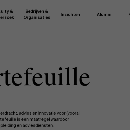
ulty &
Bedrijven &
Inzichten
Alumni
erzoek
Organisaties
Onderzo
van AMS of gedeeld met de
Als excellente man
t van de AMS faculty
bedrijfsinnovatie 
rote groep academici uit
onderzoeksteam h
efeuille
l, en lesgevers met
bedrijfswetensch
tijdse opdracht aan de school.
door nieuwe kenni
onele ervaring geven zij
effectieve verande
k actuele
“
Opening minds to 
l onze deelnemers een
een globale mindse
erdracht, advies en innovatie voor (vooral
efeuille is een maatregel waardoor
opleiding en adviesdiensten.