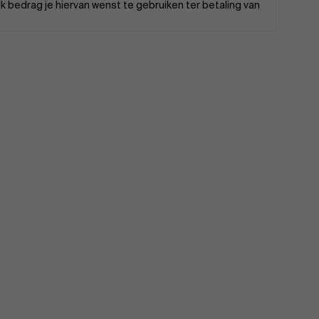
 bedrag je hiervan wenst te gebruiken ter betaling van
Over Antwerp Management School
Duurzaamheid op AMS
Partners
Evenementen
Nieuws
Werken bij AMS