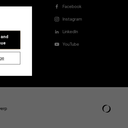
Facebook
Instagram
LinkedIn
 and
nue
YouTube
ge
werp
Ontdek onze onderzoeksafdeling