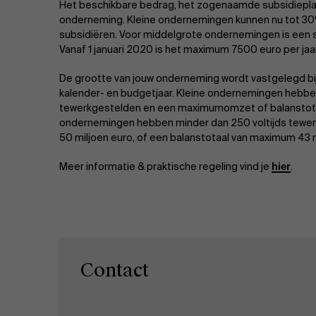
Het beschikbare bedrag, het zogenaamde subsidieplafo
onderneming. Kleine ondernemingen kunnen nu tot 30%
subsidiëren. Voor middelgrote ondernemingen is een
Vanaf 1 januari 2020 is het maximum 7500 euro per jaar
De grootte van jouw onderneming wordt vastgelegd bij
kalender- en budgetjaar. Kleine ondernemingen hebben
tewerkgestelden en een maximumomzet of balanstotaal
ondernemingen hebben minder dan 250 voltijds tew
50 miljoen euro, of een balanstotaal van maximum 43 m
Meer informatie & praktische regeling vind je
hier
.
Contact