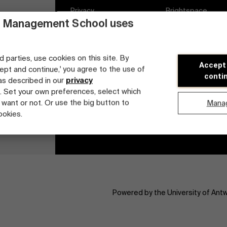
Privacy
Brightspace
 Management School uses
Algemene
Vacatures
voorwaarden
Diversiteits- en
d parties, use cookies on this site. By
Cookieverklaring
Accept
Inclusieplan
cept and continue,' you agree to the use of
conti
 as described in our
privacy
Studenten login
. Set your own preferences, select which
 want or not. Or use the big button to
Mana
ookies.
Powered by the University of Ant
tdek onze faculty