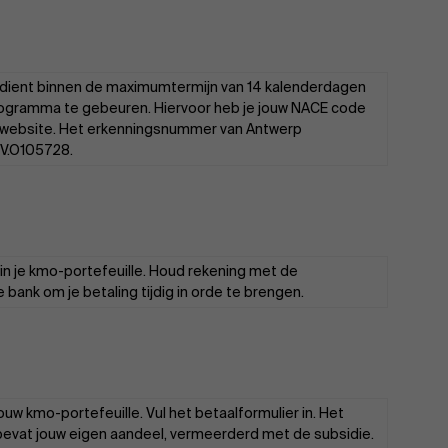
t dient binnen de maximumtermijn van 14 kalenderdagen
rogramma te gebeuren. Hiervoor heb je jouw NACE code
website
. Het erkenningsnummer van Antwerp
V.O105728.
 in je kmo-portefeuille. Houd rekening met de
 bank om je betaling tijdig in orde te brengen.
ouw kmo-portefeuille. Vul het betaalformulier in. Het
e bevat jouw eigen aandeel, vermeerderd met de subsidie.