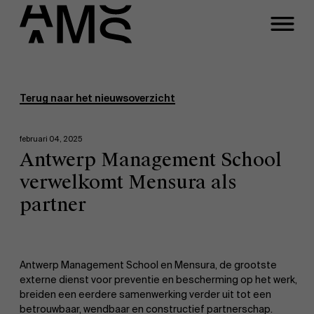
Programma's
Faculty
Terug naar het nieuwsoverzicht
Full-time programma's
februari 04, 2025
Antwerp Management School
Part-time programma's
verwelkomt Mensura als
partner
Programma's op maat
Antwerp Management School en Mensura, de grootste
externe dienst voor preventie en bescherming op het werk,
breiden een eerdere samenwerking verder uit tot een
betrouwbaar, wendbaar en constructief partnerschap.