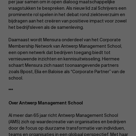
per jaar samen om in open dialoog maatschappelijke
vraagstukken te bespreken. Als nieuw lid zal Schrijvers een
prominente rol spelen in het debat rond ziekteverzuim en
bijdragen aan het creëren van positieve impact voor zowel
het bedrijfsleven als de samenleving.
Daarnaast wordt Mensura onderdeel van het Corporate
Membership Network van Antwerp Management School,
een open netwerk dat bedrijven toegang biedt tot
vernieuwende inzichten en kennisuitwisseling. Hiermee
schaart Mensura zich naast toonaangevende partners
zoals Bpost, Elia en Baloise als “Corporate Partner” van de
school.
***
Over Antwerp Management School
Over Antwerp Management School
Al meer dan 65 jaar richt Antwerp Management School
(AMS) zich op waardecreatie van organisaties en bedrijven
door de focus op duurzame transformatie van individuen,
Duurzaamheid op AMS
Ontdek onze faculty
teams en organisaties in een globaal perspectief. Met haar