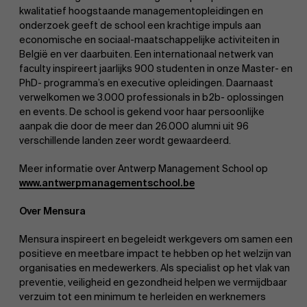
kwalitatief hoogstaande managementopleidingen en
onderzoek geeft de school een krachtige impuls aan
Onderzoek
economische en sociaal-maatschappelijke activiteiten in
België en ver daarbuiten. Een internationaal netwerk van
Partners
faculty inspireert jaarlijks 900 studenten in onze Master- en
PhD- programma’s en executive opleidingen. Daarnaast
verwelkomen we 3.000 professionals in b2b- oplossingen
en events. De school is gekend voor haar persoonlijke
aanpak die door de meer dan 26.000 alumni uit 96
Evenementen
verschillende landen zeer wordt gewaardeerd.
Meer informatie over Antwerp Management School op
www.antwerpmanagementschool.be
Nieuws
Over Mensura
Mensura inspireert en begeleidt werkgevers om samen een
positieve en meetbare impact te hebben op het welzijn van
Werken bij AMS
organisaties en medewerkers. Als specialist op het vlak van
preventie, veiligheid en gezondheid helpen we vermijdbaar
verzuim tot een minimum te herleiden en werknemers