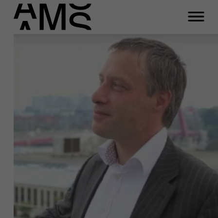
Programma's
Faculty
Full-time programma's
Part-time programma's
Programma's op maat