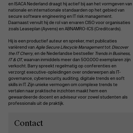
en ISACA Nederland draagt hij actief bij aan het vormgeven van
nationale en internationale standaarden op het gebied van
secure software engineering en IT risk management.
Daarnaast vervult hij de rol van ervaren CISO voor organisaties
zoals Leaseplan (Ayvens) en ABNAMRO-ICS (Creditcards).
Ontdek onze faculty
Hij is een productief auteur en spreker, met publicaties
Over Antwerp Management School
variërend van
Agile Secure Lifecycle Management
tot
Discover
the IT Cherry
, en de Nederlandse bestseller
Trends in Business,
Onderzoek
IT & OT
, waarvan inmiddels meer dan 500.000 exemplaren zijn
Duurzaamheid op AMS
verkocht. Barry spreekt regelmatig op conferenties en
verzorgt executive-opleidingen over onderwerpen als IT-
governance, cybersecurity, auditing, digitale trends en soft
Partners
skills in IT. Zijn unieke vermogen om complexe trends te
vertalen naar praktische inzichten maakt hem een
gewaardeerde docent en adviseur voor zowel studenten als
Evenementen
professionals uit de praktijk.
Nieuws
Contact