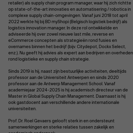
retailer) als supply chain program manager, waar hij zich richtte
op state-of-the-art innovaties en automatisering / robotica in
complexe supply chain-omgevingen. Vanaf juni 2018 tot april
2022 werkte hij bij BD myShopi (Belgisch logistiek bedrijf) als
logistics innovation manager. In deze rol ontwikkelde en
adviseerde hij over zowel nieuwe last mile, reverse en
eCommerce concepten als strategieën rond fusies en
overnames binnen het bedrijf (bijv. Citydepot, Dockx Select,
enz.). Nu geeft hij advies als expert aan bedrijven en overheden
rond logistieke en supply chain strategie.
Sinds 2019 is hij, naast zijn bestuurlijke activiteiten, deeltijds
professor aan de Universiteit Antwerpen en sinds 2020
professor aan de Antwerp Management School. Vanaf
academiejaar 2024-2025 is hij academisch directeur van de
Master in Global Supply Chain Management. Daarnaast is hij
Over Antwerp Management School
ook gastdocent aan verschillende andere internationale
Ontdek onze faculty
universiteiten.
Onderzoek
Duurzaamheid op AMS
Prof. Dr. Roel Gevaers gelooft sterk in en ondersteunt
samenwerkingen en sterke relaties tussen zakelijk en