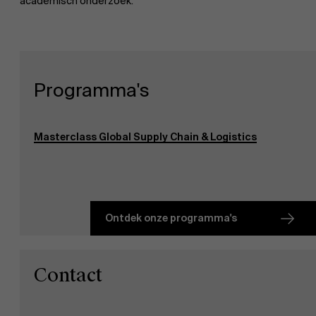
academisch onderzoek.
Partners
Evenementen
Programma's
Nieuws
Masterclass Global Supply Chain & Logistics
Werken bij AMS
Ontdek onze programma's
AMS team
Contact