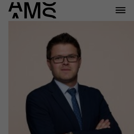
Programma's
Faculty
Full-time programma's
Part-time programma's
Programma's op maat