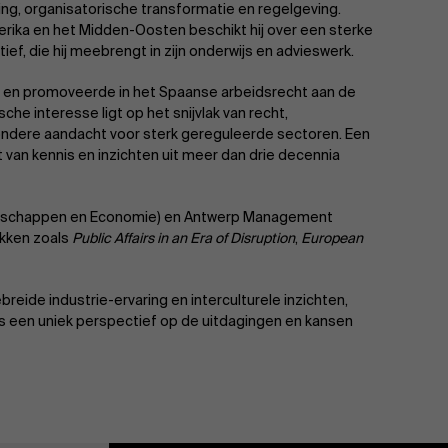
ling, organisatorische transformatie en regelgeving.
Amerika en het Midden-Oosten beschikt hij over een sterke
ef, die hij meebrengt in zijn onderwijs en advieswerk.
r en promoveerde in het Spaanse arbeidsrecht aan de
e interesse ligt op het snijvlak van recht,
ndere aandacht voor sterk gereguleerde sectoren. Een
t van kennis en inzichten uit meer dan drie decennia
etenschappen en Economie) en Antwerp Management
akken zoals
Public Affairs in an Era of Disruption
,
European
ide industrie-ervaring en interculturele inzichten,
een uniek perspectief op de uitdagingen en kansen