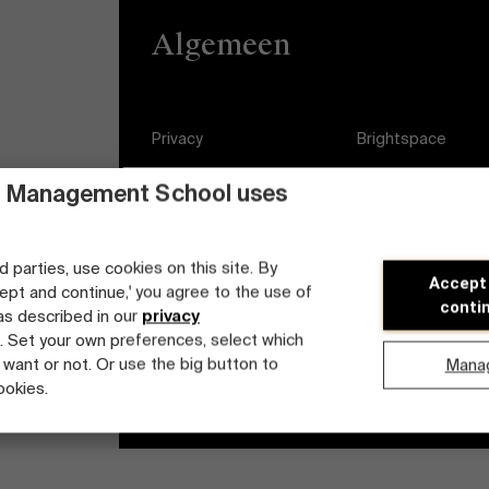
Algemeen
Privacy
Brightspace
Algemene
Vacatures
 Management School uses
voorwaarden
Diversiteits- en
Cookieverklaring
Inclusieplan
d parties, use cookies on this site. By
Accept
cept and continue,' you agree to the use of
Studenten login
conti
 as described in our
privacy
. Set your own preferences, select which
 want or not. Or use the big button to
Mana
ookies.