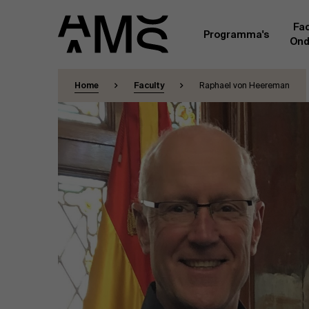
Fac
Programma's
Ond
Home
Faculty
Raphael von Heereman
Faculty
Full-time programma's
Masterclasses
Een kern van voltijdse academici, in dienst 
Universiteit Antwerpen, vormt de ruggengraa
Digital & IT
gemeenschap. Aanvullend daarop heeft een g
andere universiteiten, lokaal en internationaa
praktijkervaring in de bedrijfswereld een deel
Part-time programma's
Financiën
Door hun specifieke expertise en hun professi
volledige, praktijkgericht en wetenschappelij
managementinzichten. Samen bezorgen zij a
Human Resources
leerervaring van topkwaliteit.
Programma's op maat
Leiderschap