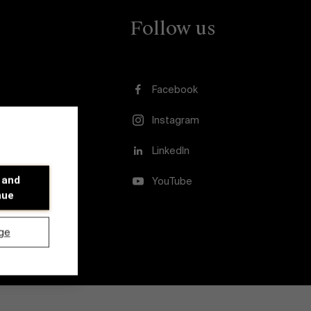
Follow us
Facebook
Instagram
LinkedIn
 and
YouTube
nue
ge