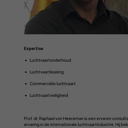
Publieke & Social Profit Sector
Vastgoed
Strategie & Innovatie
n
Supply Chain
Expertise
Luchtvaartonderhoud
Sustainable Transformation
Luchtvaartleasing
Ontdek meer
Commerciële luchtvaart
Luchtvaartveiligheid
Prof. dr. Raphael von Heereman is een ervaren consul
ervaring in de internationale luchtvaartindustrie. Hij b