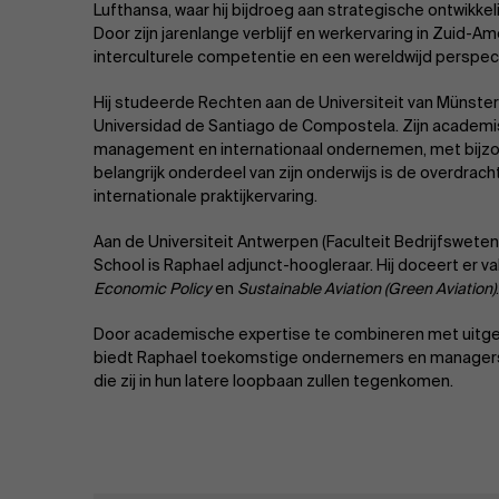
Lufthansa, waar hij bijdroeg aan strategische ontwikke
Door zijn jarenlange verblijf en werkervaring in Zuid-
interculturele competentie en een wereldwijd perspecti
Hij studeerde Rechten aan de Universiteit van Münste
Universidad de Santiago de Compostela. Zijn academisch
management en internationaal ondernemen, met bijzo
belangrijk onderdeel van zijn onderwijs is de overdrach
internationale praktijkervaring.
Aan de Universiteit Antwerpen (Faculteit Bedrijfsw
School is Raphael adjunct-hoogleraar. Hij doceert er v
Economic Policy
en
Sustainable Aviation (Green Aviation)
.
Door academische expertise te combineren met uitgebre
biedt Raphael toekomstige ondernemers en managers 
die zij in hun latere loopbaan zullen tegenkomen.