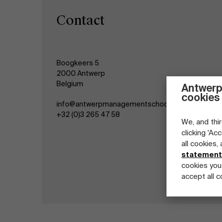
Contact
Boogkeers 5
2000 Antwerp
Belgium
Antwerp
cookies
info@antwerpmanagementschool.be
+32 (0)3 265 47 58
We, and thir
clicking 'Ac
all cookies,
statement
cookies you
accept all c