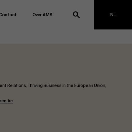
Contact
Over AMS
NL
ek
EN
agementschool willen wij koploper blijven op het vlak van
en -transformatie. Dankzij ons uitgebreide
ouden we de vinger aan de pols omtrent
appen, management en organisatie. Dit doen we zowel
s te creëren via onderzoek als door samen met partners
ringen te realiseren. Onze ambitie is dan ook duidelijk:
nt Relations, Thriving Business in the European Union,
impact the world”
. We doen dit vanuit drie kernwaarden:
t, maatschappelijk bewustzijn en kritische reflectie.
pen.be