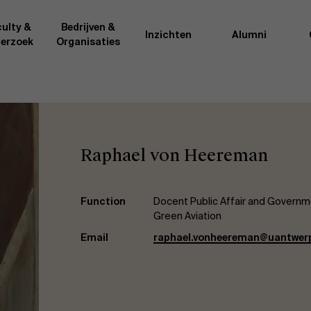
ulty &
Bedrijven &
Inzichten
Alumni
erzoek
Organisaties
Onderzo
van AMS of gedeeld met de
Als excellente man
t van de AMS faculty
bedrijfsinnovatie 
Raphael von Heereman
rote groep academici uit
onderzoeksteam h
l, en lesgevers met
bedrijfswetensch
tijdse opdracht aan de school.
door nieuwe kenni
onele ervaring geven zij
effectieve verande
Function
Docent Public Affair and Governme
k actuele
“
Opening minds to 
Green Aviation
l onze deelnemers een
een globale mindse
Email
raphael.vonheereman@uantwer