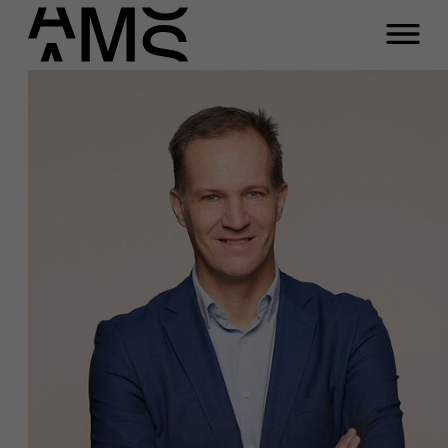
Programma's
Faculty
Full-time programma's
Part-time programma's
Programma's op maat