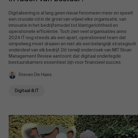
Duurzaamheid op AMS
Digitalisering is al lang geen nieuw fenomeen meer en speelt
een cruciale rol in de groei van vrijwel elke organisatie, van
innovatie in het bedrijfsmodel tot klantgerichtheid en
operationele efficiëntie. Toch zien veel organisaties anno
2024 IT nog steeds als een apart, operationeel team dat
simpelweg moet draaien en niet als een belangrijk strategisch
onderdeel van elk bedrijf. Dit terwijl onderzoek van MIT Sloan
Ontdek onze faculty
Management Review aantoont dat digitaal onderlegde
bestuurskamers essentieel zijn voor financieel succes.
Partners
Onderzoek
Steven De Haes
Digitaal & IT
Evenementen