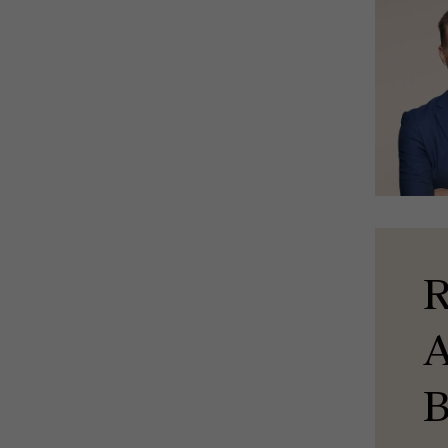
R
A
B