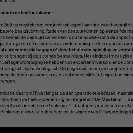
bedrijven.
ennis in de bestuurskamer
d Belfius verplicht om een juridisch expert aan hun directiecomité
betere besluitvorming. Raden van bestuur kunnen op eenzelfde man
m binnen de bestuurskamer kennis op te bouwen rond de impact v
jnstrategie en de risico’s van de onderneming. Dit kan door het
aant
stuurder met die bagage of door behulp van opleiding en vormin
bij te brengen bij de zittende bestuurders. Het einddoel moet zijn
 vertegenwoordiging te hebben van experten in verschillende domei
, strategisch als technologisch. De enige manier om de complexitei
nnen de bestuurskamer, is evenveel complexiteit of expertise bin
brengen.
anisatie klaar om IT niet langer als een operationele bijzaak, maar a
 doorheen de hele onderneming te integreren? De
Master in IT G
e
biedt je de inzichten en tools om IT-structuren, processen en re
verankeren, risico’s te beheersen en de waarde van IT-investeringen