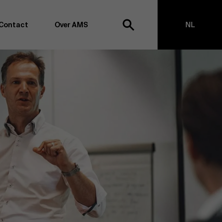
Contact
Over AMS
NL
ek
EN
agementschool willen wij koploper blijven op het vlak van
en -transformatie. Dankzij ons uitgebreide
ouden we de vinger aan de pols omtrent
appen, management en organisatie. Dit doen we zowel
s te creëren via onderzoek als door samen met partners
ringen te realiseren. Onze ambitie is dan ook duidelijk:
impact the world”
. We doen dit vanuit drie kernwaarden:
t, maatschappelijk bewustzijn en kritische reflectie.