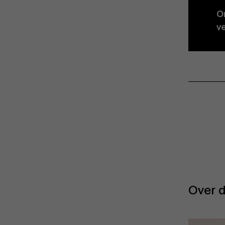
O
v
Over d