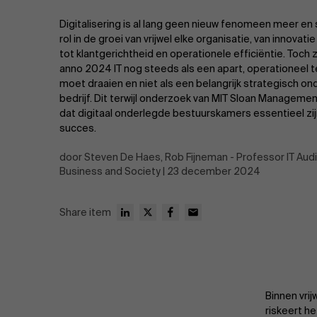
Publieke & Social Profit Sector
Digitalisering is al lang geen nieuw fenomeen meer en 
Vastgoed
rol in de groei van vrijwel elke organisatie, van innovati
tot klantgerichtheid en operationele efficiëntie. Toch 
anno 2024 IT nog steeds als een apart, operationeel
Strategie & Innovatie
n
moet draaien en niet als een belangrijk strategisch on
bedrijf. Dit terwijl onderzoek van MIT Sloan Manageme
dat digitaal onderlegde bestuurskamers essentieel zij
Supply Chain
succes.
Sustainable Transformation
door Steven De Haes, Rob Fijneman - Professor IT Audit
Business and Society | 23 december 2024
Ontdek meer
Share item
Binnen vrij
riskeert he