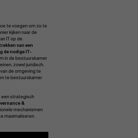
 toe te voegen om zo te
ier kijken naar de
an IT op de
rekken van een
g de nodige IT-
 om in de bestuurskamer
nen, zowel juridisch,
t van de omgeving te
nen te bestuurskamer
ls een strategisch
overnance &
lationele mechanismen
 te maximaliseren.