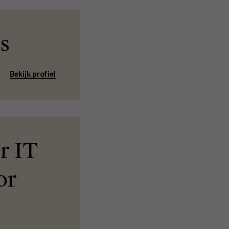
Evenementen
s
Nieuws
Bekijk profiel
Werken bij AMS
r IT
AMS team
or