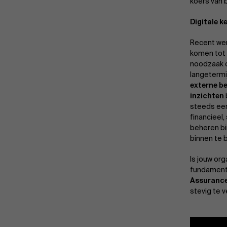
koers van 
Digitale k
Recent wer
komen tot 
noodzaak o
langetermi
externe be
inzichten
steeds een
financieel
beheren bi
binnen te 
Is jouw org
fundament
Assuranc
stevig te 