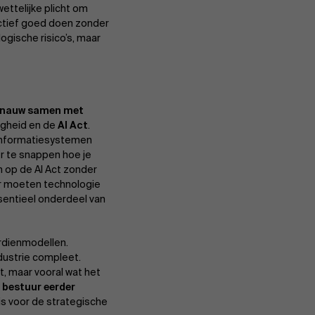
ettelijke plicht om
ectief goed doen zonder
ogische risico’s, maar
n nauw samen met
igheid en de
AI Act
.
 informatiesystemen
er te snappen hoe je
en op de AI Act zonder
ur moeten technologie
ssentieel onderdeel van
erdienmodellen.
dustrie compleet.
, maar vooral wat het
n bestuur eerder
l is voor de strategische