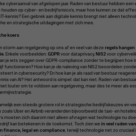
ke cyberaanval van afgelopen jaar. Raden van bestuur hebben een w
e houden op cyber- en bedrijfsrisico’s, maar hoe kunnen ze dat eff
IT-kennis? Een gebrek aan digitale kennis brengt niet alleen technol
sche en strategische uitdagingen met zich mee.
che koers
n storm aan regelgeving op ons af en veel van deze
regels hange
ie
. Enkele voorbeelden:
GDPR
voor dataprivacy,
NIS2
voor cyberveil
an je iets zeggen over GDPR-compliance zonder te begrijpen hoe
rijf functioneren? Hoe kan je de naleving van NIS2 beoordelen zond
esteert in cybersecurity? En hoe kan je als raad van bestuur reager
nnis van AI? Het antwoord is simpel: dat kan niet. Raden van bestu
 niet louter om te voldoen aan regelgeving, maar des te meer als e
ermijnstrategie.
namelijk een steeds grotere rol in strategische bedrijfskeuzes en v
 zoals Uber en Airbnb veranderden bijvoorbeeld de taxi- en hotelin
s moeten zich daarom niet alleen afvragen wat technologie nu doet
edrijf kan betekenen in de toekomst. Toch zien we
in veel raden va
in finance, legal en compliance
, terwijl technologie net zo cruciaa