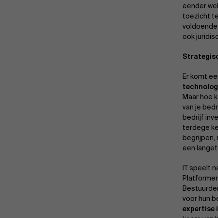
eender wel
toezicht t
voldoende 
ook juridi
Strategis
Er komt ee
technolog
Maar hoe k
van je bed
bedrijf inv
terdege ke
begrijpen,
een langet
IT speelt 
Platformen
Bestuurder
voor hun b
expertise 