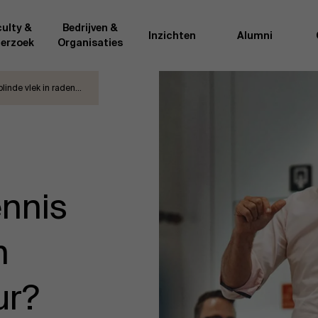
ulty &
Bedrijven &
Inzichten
Alumni
erzoek
Organisaties
blinde vlek in raden…
Onderzo
van AMS of gedeeld met de
Als excellente man
t van de AMS faculty
bedrijfsinnovatie 
rote groep academici uit
onderzoeksteam h
l, en lesgevers met
bedrijfswetensch
tijdse opdracht aan de school.
door nieuwe kenni
ennis
onele ervaring geven zij
effectieve verande
k actuele
“
Opening minds to 
l onze deelnemers een
een globale mindse
n
ur?