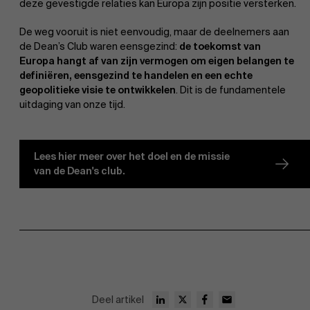
deze gevestigde relaties kan Europa zijn positie versterken.
De weg vooruit is niet eenvoudig, maar de deelnemers aan
de Dean’s Club waren eensgezind:
de toekomst van
Europa hangt af van zijn vermogen om eigen belangen te
definiëren, eensgezind te handelen en een echte
geopolitieke visie te ontwikkelen
. Dit is de fundamentele
uitdaging van onze tijd.
Over Antwerp Management School
Lees hier meer over het doel en de missie
van de Dean's club.
Duurzaamheid op AMS
Ontdek onze faculty
Onderzoek
Partners
Deel artikel