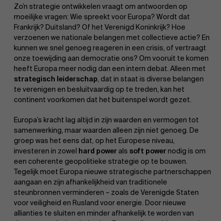
Zo’n strategie ontwikkelen vraagt om antwoorden op
moeilijke vragen: Wie spreekt voor Europa? Wordt dat
Frankrijk? Duitsland? Of het Verenigd Koninkrijk? Hoe
verzoenen we nationale belangen met collectieve actie? En
kunnen we snel genoeg reageren in een crisis, of vertraagt
onze toewijding aan democratie ons? Om vooruit te komen
heeft Europa meer nodig dan een intern debat. Alleen met
strategisch leiderschap
,
dat in staat is diverse belangen
te verenigen en besluitvaardig op te treden, kan het
continent voorkomen dat het buitenspel wordt gezet.
Europa’s kracht lag altijd in zijn waarden en vermogen tot
samenwerking, maar waarden alleen zijn niet genoeg. De
groep was het eens dat, op het Europese niveau,
investeren in zowel
hard power
als
soft power
nodig is om
een coherente geopolitieke strategie op te bouwen.
Tegelijk moet Europa nieuwe strategische partnerschappen
aangaan en zijn afhankelijkheid van traditionele
steunbronnen verminderen – zoals de Verenigde Staten
voor veiligheid en Rusland voor energie. Door nieuwe
allianties te sluiten en minder afhankelijk te worden van