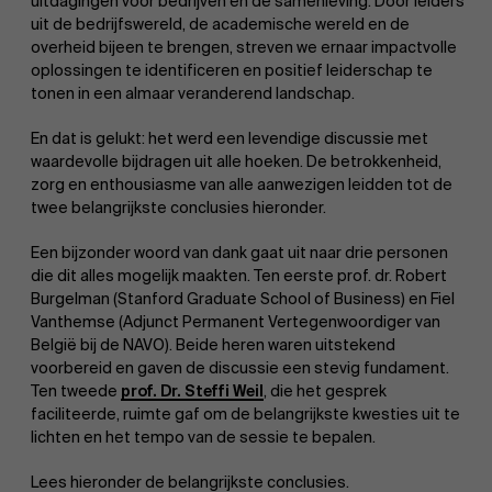
uitdagingen voor bedrijven en de samenleving. Door leiders
uit de bedrijfswereld, de academische wereld en de
overheid bijeen te brengen, streven we ernaar impactvolle
oplossingen te identificeren en positief leiderschap te
tonen in een almaar veranderend landschap.
En dat is gelukt: het werd een levendige discussie met
waardevolle bijdragen uit alle hoeken. De betrokkenheid,
zorg en enthousiasme van alle aanwezigen leidden tot de
twee belangrijkste conclusies hieronder.
Een bijzonder woord van dank gaat uit naar drie personen
die dit alles mogelijk maakten. Ten eerste prof. dr. Robert
Burgelman (Stanford Graduate School of Business) en Fiel
Vanthemse (Adjunct Permanent Vertegenwoordiger van
België bij de NAVO). Beide heren waren uitstekend
voorbereid en gaven de discussie een stevig fundament.
Ten tweede
prof. Dr. Steffi Weil
, die het gesprek
faciliteerde, ruimte gaf om de belangrijkste kwesties uit te
lichten en het tempo van de sessie te bepalen.
Lees hieronder de belangrijkste conclusies.