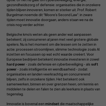
gezondheidszorg of defensie: organisaties die in onzekere
tijden blijven innoveren, komen er sterker uit. Prof. Robert
Burgelman noemde dit “Moore’s Second Law”: in zware
tijden moet innovatie doorgaan, anders staan we na de
crisis nog verder achter.
Belgische kmo’s weten als geen ander wat aanpassen
betekent; zij concurreren al jaren met veel grotere globale
spelers. Nu is het moment om die lessen om te zetten in
actie: processen stroomlijnen, slimme technologie zoals AI
inzetten en focussen op wat echt waarde creëert. Voor
Europese bedrijven betekent innovatie investeren in zowel
hard power
- zoals defensie en cyberbeveiliging - als
soft
power
- zoals intelligentie en wendbaarheid - zodat
organisaties en landen veerkrachtig en concurrerend
blijven, zelfs in onzekere tijden. Het betekent ook
samenwerken, binnen en over grenzen heen, om kennis en
middelen te delen en falen te zien als leerkans in plaats van
tegenslag.
Innovatie is bovenal een
mindset
die maatschappelijke