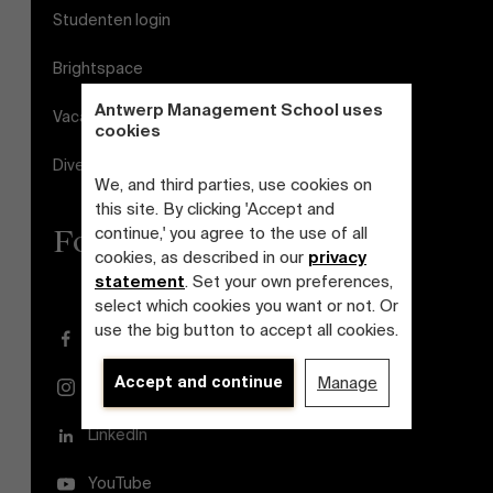
Studenten login
Brightspace
Antwerp Management School uses
Vacatures
cookies
Diversiteits- en Inclusieplan
We, and third parties, use cookies on
this site. By clicking 'Accept and
continue,' you agree to the use of all
Follow us
cookies, as described in our
privacy
statement
. Set your own preferences,
select which cookies you want or not. Or
use the big button to accept all cookies.
Facebook
Accept and continue
Manage
Instagram
LinkedIn
YouTube