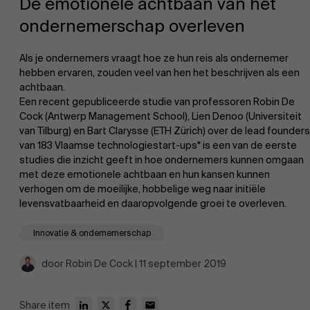
De emotionele achtbaan van het
ondernemerschap overleven
Als je ondernemers vraagt hoe ze hun reis als ondernemer
hebben ervaren, zouden veel van hen het beschrijven als een
achtbaan.
Een recent gepubliceerde studie van professoren Robin De
EN
Cock (Antwerp Management School), Lien Denoo (Universiteit
van Tilburg) en Bart Clarysse (ETH Zürich) over de lead founders
van 183 Vlaamse technologiestart-ups* is een van de eerste
studies die inzicht geeft in hoe ondernemers kunnen omgaan
met deze emotionele achtbaan en hun kansen kunnen
verhogen om de moeilijke, hobbelige weg naar initiële
levensvatbaarheid en daaropvolgende groei te overleven.
Innovatie & ondernemerschap
door Robin De Cock | 11 september 2019
Share item