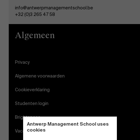
info@antwerpmanagementschool.be
+32 (0)3 265 47 58
Algemeen
Privacy
Algemene voorwaarden
Cookieverklaring
Studenten login
Brightspace
Antwerp Management School uses
cookies
Vacatures