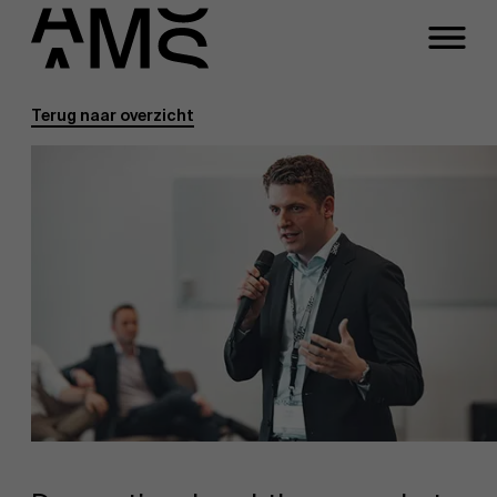
Terug naar overzicht
Programma's
Faculty
Full-time programma's
Part-time programma's
Programma's op maat