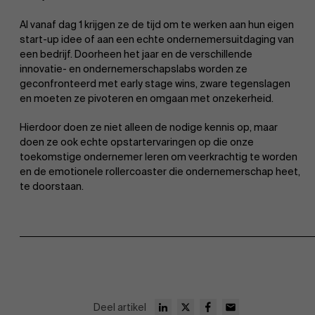
Al vanaf dag 1 krijgen ze de tijd om te werken aan hun eigen
Over Antwerp Management School
start-up idee of aan een echte ondernemersuitdaging van
een bedrijf. Doorheen het jaar en de verschillende
innovatie- en ondernemerschapslabs worden ze
geconfronteerd met early stage wins, zware tegenslagen
en moeten ze pivoteren en omgaan met onzekerheid.
Hierdoor doen ze niet alleen de nodige kennis op, maar
doen ze ook echte opstartervaringen op die onze
Duurzaamheid op AMS
toekomstige ondernemer leren om veerkrachtig te worden
en de emotionele rollercoaster die ondernemerschap heet,
te doorstaan.
Ontdek onze faculty
Partners
Onderzoek
Deel artikel