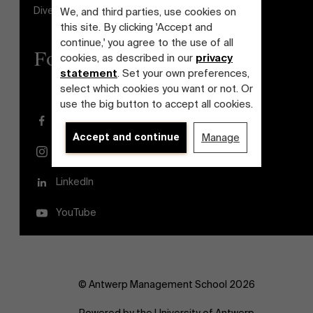
Diversiteits- en Inclusieplan
We, and third parties, use cookies on
this site. By clicking 'Accept and
continue,' you agree to the use of all
Follow us
cookies, as described in our
privacy
statement
. Set your own preferences,
select which cookies you want or not. Or
use the big button to accept all cookies.
Facebook
Accept and continue
Manage
Instagram
LinkedIn
YouTube
© Antwerp Management School 2026
Powered by the University of Antwerp