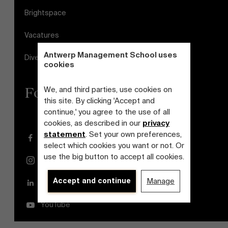
Brightspace
Vacatures
Antwerp Management School uses
Diversiteits- en Inclusieplan
cookies
Follow us
We, and third parties, use cookies on
this site. By clicking 'Accept and
continue,' you agree to the use of all
cookies, as described in our
privacy
statement
. Set your own preferences,
Facebook
select which cookies you want or not. Or
use the big button to accept all cookies.
Instagram
Accept and continue
Manage
LinkedIn
YouTube