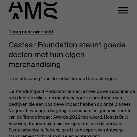
Terug naar overzicht
Programma's
Faculty
Castaar Foundation steunt goede
doelen met hun eigen
Full-time programma's
merchandising
Part-time programma's
Dit is aflevering 1 van de reeks 'Trends Gamechangers'.
De Trends Impact Podcasts nemen je mee op een spannende
Programma's op maat
reis door de milieu- en maatschappelijke prestaties van
bedrijven die een positieve impact hebben op onze planeet.
Negen afleveringen lang krijgen winnaars en genomineerden
van de Trends Impact Awards 2022 het woord. Host is Britt
Buseyne, Trends-columnist en oprichter van de podcast
Sustainababbels. Telkens geeft een expert van Antwerp
Management School analyse en achtergrond.