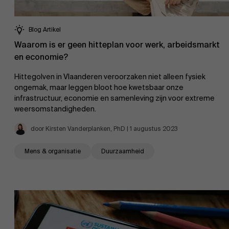
Over Antwerp Management School
Blog Artikel
Waarom is er geen hitteplan voor werk, arbeidsmarkt
en economie?
Duurzaamheid op AMS
Ontdek onze faculty
Hittegolven in Vlaanderen veroorzaken niet alleen fysiek
ongemak, maar leggen bloot hoe kwetsbaar onze
Onderzoek
infrastructuur, economie en samenleving zijn voor extreme
weersomstandigheden.
Partners
door Kirsten Vanderplanken, PhD | 1 augustus 2023
Mens & organisatie
Duurzaamheid
Evenementen
Nieuws