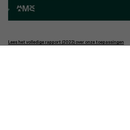
Ontdek onze onderzoeksafdeling
Lees het volledige rapport (2022) over onze toepassingen
van de ‘Principles for Responsible Management
Education’ hier.
Contact
Boogkeers 5
2000 Antwerp
Belgium