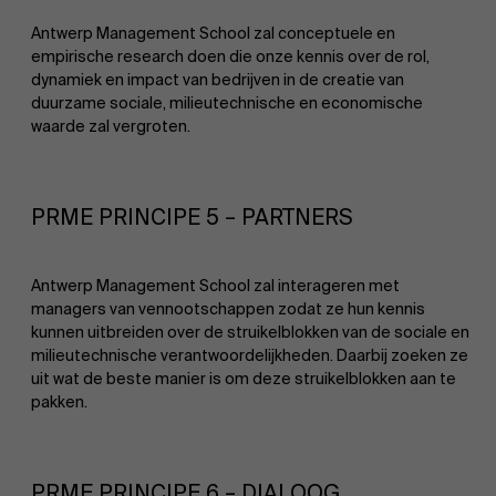
Over Antwerp Management School
Antwerp Management School zal conceptuele en
empirische research doen die onze kennis over de rol,
dynamiek en impact van bedrijven in de creatie van
duurzame sociale, milieutechnische en economische
Ontdek onze faculty
waarde zal vergroten.
Duurzaamheid op AMS
Onderzoek
PRME PRINCIPE 5 – PARTNERS
Partners
Antwerp Management School zal interageren met
managers van vennootschappen zodat ze hun kennis
Evenementen
kunnen uitbreiden over de struikelblokken van de sociale en
milieutechnische verantwoordelijkheden. Daarbij zoeken ze
uit wat de beste manier is om deze struikelblokken aan te
pakken.
Nieuws
PRME PRINCIPE 6 – DIALOOG