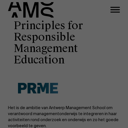
Principles for
Programma's
Responsible
Faculty
Management
Full-time programma's
Education
Part-time programma's
Programma's op maat
Het is de ambitie van Antwerp Management School om
verantwoord managementonderwijs te integreren in haar
activiteiten rond onderzoek en onderwijs en zo het goede
voorbeeld te geven.