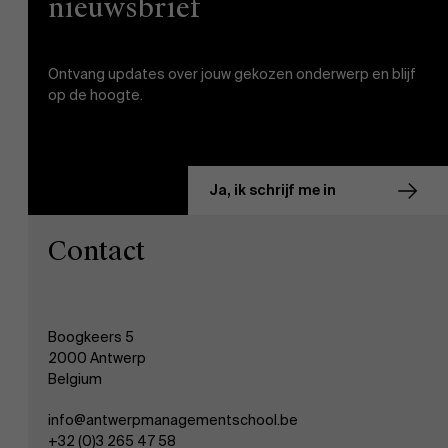
nieuwsbrief
Ontvang updates over jouw gekozen onderwerp en blijf
op de hoogte.
Over Antwerp Management Scho
Ja, ik schrijf me in
Contact
On
Duurzaamheid op AMS
Onderzoek
Boogkeers 5
2000 Antwerp
Partners
Belgium
info@antwerpmanagementschool.be
+32 (0)3 265 47 58