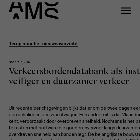
Programma's
Faculty
Terug naar het nieuwsoverzicht
Full-time programma's
maart 17, 2017
Verkeersbordendatabank als ins
Part-time programma's
veiliger en duurzamer verkeer
Programma's op maat
Uit recente berichtgevingen blijkt dat er om de twee dagen een
een scholier en een vrachtwagen. Een ander feit is dat Vlaande
kent, veroorzaakt door overdreven snelheid. Nochtans is het p
te rusten met software die goederenvervoer langs duurzamere
overdreven snelheid aan banden legt. De belangrijkste bouwst