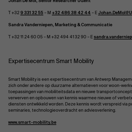
Johan De Mol, Senior Researcher UGent
T +32
9 331 32 55
– M
+32 486 38 42 44
– E
Johan.DeMol@U
Sandra Vanderniepen, Marketing & Communicatie
T +32 11 24 60 05 – M +32 494 41 32 90 – E
sandra.vandernie
Expertisecentrum Smart Mobility
Smart Mobility is een expertisecentrum van Antwerp Manageme
zich onder andere op duurzame alternatieven voor woon-werkv
toepassingen van mobiliteitsdata en nieuwe transportconcepte
verwerven en opbouwen van kennis waarmee nieuwe of verbet
diensten ontwikkeld worden. Deze kennis wordt verspreid via pu
seminaries, technologieoverdracht en adviesverlening.
www.smart-mobility.be