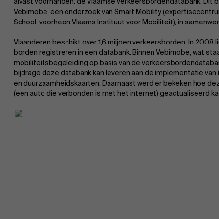
alvast voorhanden: de Vlaamse verkeersbordendatabank. Dit blij
Vebimobe, een onderzoek van Smart Mobility (expertisecent
School, voorheen Vlaams Instituut voor Mobiliteit), in samenwe
Vlaanderen beschikt over 1,6 miljoen verkeersborden. In 2008 
borden registreren in een databank. Binnen Vebimobe, wat staat
mobiliteitsbegeleiding op basis van de verkeersbordendataba
bijdrage deze databank kan leveren aan de implementatie van i
en duurzaamheidskaarten. Daarnaast werd er bekeken hoe dez
(een auto die verbonden is met het internet) geactualiseerd k