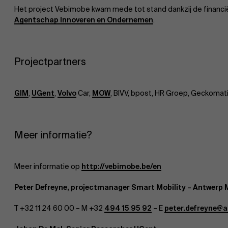
Het project Vebimobe kwam mede tot stand dankzij de financi
Agentschap Innoveren en Ondernemen
.
Projectpartners
GIM
,
UGent
,
Volvo
Car,
MOW
, BIVV, bpost, HR Groep, Geckomat
Meer informatie?
Meer informatie op
http://vebimobe.be/en
Peter Defreyne, projectmanager Smart Mobility – Antwer
T +32 11 24 60 00 – M +32
494 15 95 92
– E
peter.defreyne@