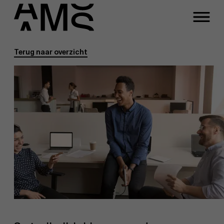
Terug naar overzicht
Programma's
Faculty
Full-time programma's
Part-time programma's
Programma's op maat