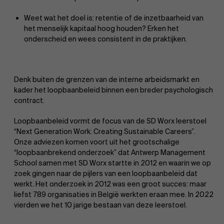
Weet wat het doel is: retentie of de inzetbaarheid van
het menselijk kapitaal hoog houden? Erken het
onderscheid en wees consistent in de praktijken.
Denk buiten de grenzen van de interne arbeidsmarkt en
Over Antwerp Management School
kader het loopbaanbeleid binnen een breder psychologisch
contract.
Loopbaanbeleid vormt de focus van de SD Worx leerstoel
“Next Generation Work: Creating Sustainable Careers”.
Onze adviezen komen voort uit het grootschalige
“loopbaanbrekend onderzoek” dat Antwerp Management
School samen met SD Worx startte in 2012 en waarin we op
Duurzaamheid op AMS
zoek gingen naar de pijlers van een loopbaanbeleid dat
werkt. Het onderzoek in 2012 was een groot succes: maar
liefst 789 organisaties in België werkten eraan mee. In 2022
vierden we het 10 jarige bestaan van deze leerstoel.
Ontdek onze faculty