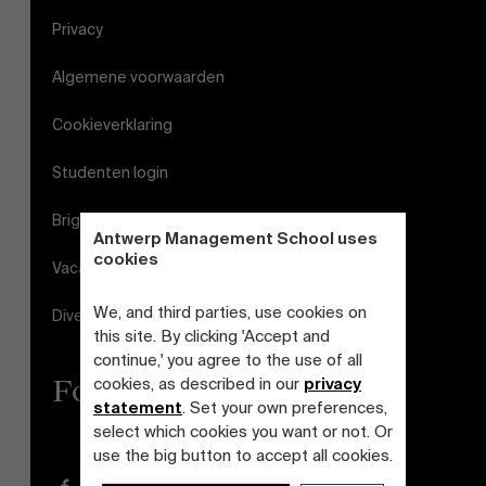
Privacy
Algemene voorwaarden
Cookieverklaring
Studenten login
Brightspace
Antwerp Management School uses
cookies
Vacatures
We, and third parties, use cookies on
Diversiteits- en Inclusieplan
this site. By clicking 'Accept and
continue,' you agree to the use of all
Follow us
cookies, as described in our
privacy
statement
. Set your own preferences,
select which cookies you want or not. Or
use the big button to accept all cookies.