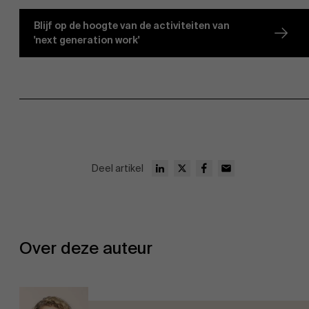
Blijf op de hoogte van de activiteiten van
Partners
Onderzoek
'next generation work'
Evenementen
Deel artikel
Nieuws
Over deze auteur