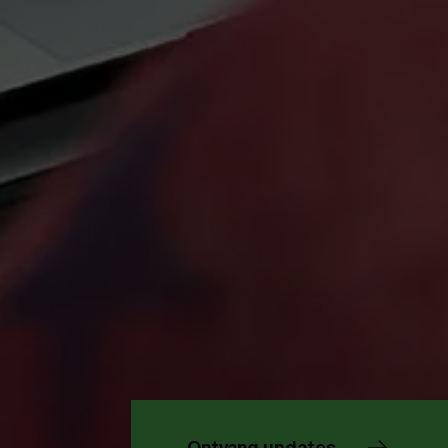
Over Antwerp Management School
Duurzaamheid op AMS
Partners