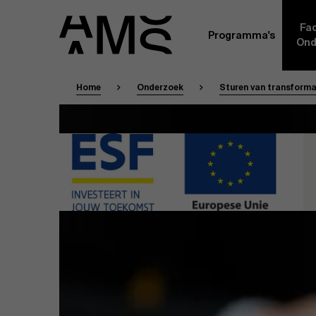
Fac
Programma's
Ond
Home
Onderzoek
Sturen van transformat
Faculty
Full-time programma's
Masterclasses
Een kern van voltijdse academici, in dienst 
Universiteit Antwerpen, vormt de ruggengraa
Digital & IT
gemeenschap. Aanvullend daarop heeft een g
andere universiteiten, lokaal en internationaa
praktijkervaring in de bedrijfswereld een deel
Part-time programma's
Financiën
Door hun specifieke expertise en hun professi
volledige, praktijkgericht en wetenschappelij
managementinzichten. Samen bezorgen zij a
Human Resources
leerervaring van topkwaliteit.
Programma's op maat
Leiderschap
Sofie Jaco