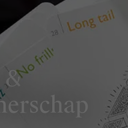
 &
merschap