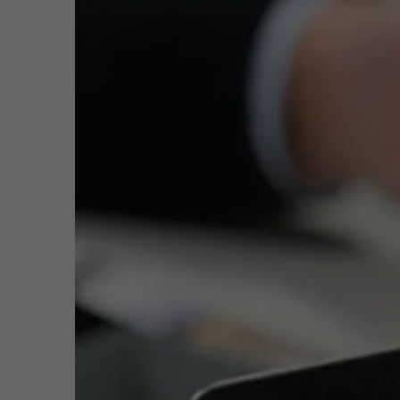
Publieke & Social Profit Sector
Vastgoed
Function
Asso
Sust
Deve
Strategie & Innovatie
n
Direc
Lead
Supply Chain
Email
sofi
Tel
+32 
Sustainable Transformation
Meeting
Ontdek meer