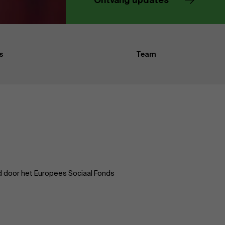
Ontvang updates
Evenementen
s
Team
Nieuws
Werken bij AMS
AMS team
d door het Europees Sociaal Fonds