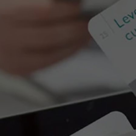
ciate Professor
ainable Career
lopment, Academic
tor Global
ership Program
e.jacobs@ams.ac.be
499 19 74 44