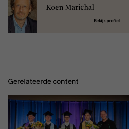
Koen Marichal
Over Antwerp Management School
Bekijk profiel
Duurzaamheid op AMS
Ontdek onze faculty
Gerelateerde content
Onderzoek
Partners
Evenementen