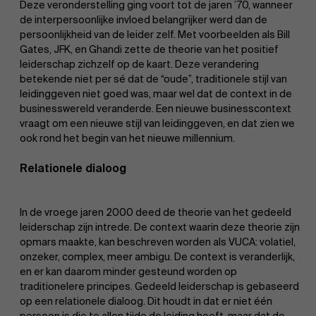
Deze veronderstelling ging voort tot de jaren ’70, wanneer
de interpersoonlijke invloed belangrijker werd dan de
persoonlijkheid van de leider zelf. Met voorbeelden als Bill
Gates, JFK, en Ghandi zette de theorie van het positief
leiderschap zichzelf op de kaart. Deze verandering
betekende niet per sé dat de “oude”, traditionele stijl van
leidinggeven niet goed was, maar wel dat de context in de
businesswereld veranderde. Een nieuwe businesscontext
vraagt om een nieuwe stijl van leidinggeven, en dat zien we
ook rond het begin van het nieuwe millennium.
Relationele dialoog
In de vroege jaren 2000 deed de theorie van het gedeeld
leiderschap zijn intrede. De context waarin deze theorie zijn
opmars maakte, kan beschreven worden als VUCA: volatiel,
onzeker, complex, meer ambigu. De context is veranderlijk,
en er kan daarom minder gesteund worden op
traditionelere principes. Gedeeld leiderschap is gebaseerd
op een relationele dialoog. Dit houdt in dat er niet één
persoon is die te allen tijde de leiding heeft, maar dat de