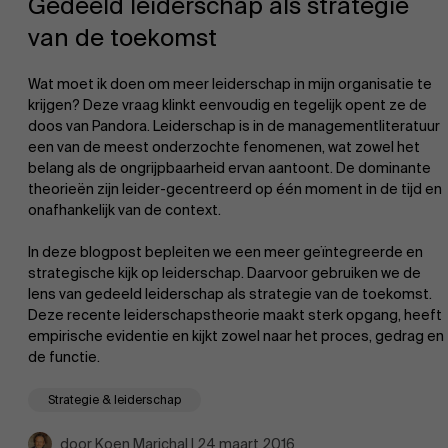
Gedeeld leiderschap als strategie
van de toekomst
Wat moet ik doen om meer leiderschap in mijn organisatie te
krijgen? Deze vraag klinkt eenvoudig en tegelijk opent ze de
doos van Pandora. Leiderschap is in de managementliteratuur
een van de meest onderzochte fenomenen, wat zowel het
EN
belang als de ongrijpbaarheid ervan aantoont. De dominante
theorieën zijn leider-gecentreerd op één moment in de tijd en
onafhankelijk van de context.
In deze blogpost bepleiten we een meer geïntegreerde en
strategische kijk op leiderschap. Daarvoor gebruiken we de
lens van gedeeld leiderschap als strategie van de toekomst.
Deze recente leiderschapstheorie maakt sterk opgang, heeft
empirische evidentie en kijkt zowel naar het proces, gedrag en
de functie.
Strategie & leiderschap
door Koen Marichal | 24 maart 2016