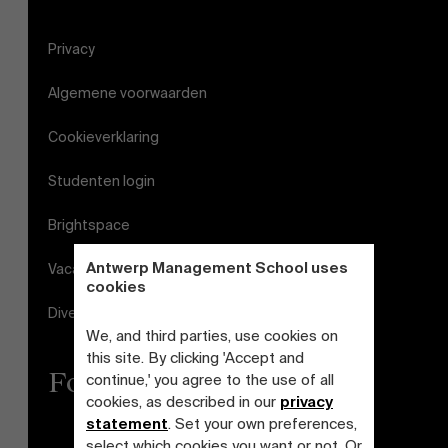
Privacy
Algemene voorwaarden
Cookieverklaring
Studenten login
Brightspace
Antwerp Management School uses
Vacatures
cookies
Diversiteits- en Inclusieplan
We, and third parties, use cookies on
this site. By clicking 'Accept and
Follow us
continue,' you agree to the use of all
cookies, as described in our
privacy
statement
. Set your own preferences,
select which cookies you want or not. Or