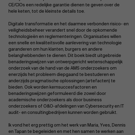
CE/CIOs een redelijke garantie dienen te geven over de
hele keten, tot de kleinste details toe.
Digitale transformatie en het daarmee verbonden risico- en
veiligheidsbeheer verandert snel door de opkomende
Duurzaamheid op AMS
technologieën en reglementeringen. Organisaties willen
een snelle en kwaliteitsvolle aanlevering van technologie
garanderen om hun klanten, burgers en andere
belanghebbenden te dienen. Dit boek biedt uitgebreide
benaderingswijzen van ontwerpgericht wetenschappelijk
onderzoek van de hand van de AMS onderzoekers om
enerzijds het probleem diepgaand te bestuderen en
Ontdek onze faculty
anderzijds pragmatische oplossingen (artefacten) te
Partners
bieden. Ook worden kernsuccesfactoren en
benaderingswijzen geformuleerd die zowel door
Onderzoek
academische onderzoekers als door business
onderzoekers of O&O-afdelingen van Cybersecurity en IT
audit- en consultingbedrijven kunnen worden gebruikt.
Ik vond het erg prettig om het werk van Maria, Yves, Dennis
en Tapan te begeleiden en met hen samen te werken aan