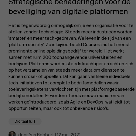
Strategische benaderingen voor de
beveiliging van digitale platformen
Het is tegenwoordig onmogelijk om je een organisatie voor te
stellen zonder technologie. Steeds meer industrieën worden
'smarter' en meer tech-gedreven. We leven in de tijd van een
'platform society'. Zo is bijvoorbeeld Coursera nu het meest
EN
prominente online opleidingsbedrijf ter wereld. Het werkt
samen met ruim 200 toonaangevende universiteiten en
bedrijven. Platforms worden steeds krachtiger en richten zich
op het verzamelen van steeds meer data om diensten te
kunnen cross- of upsellen. Dit kan gaan van kleine individuele
tech-initiatieven tot complete bedrijfsmodellen waarin
toeleveringsketens vervlochten zijn met platformgebaseerde
bedrijfsmodellen. Er worden steeds nieuwe manieren van
werken geïntroduceerd, zoals Agile en DevOps, wat leidt tot
opportuniteiten, maar ook tot onbekende risico's.
Digitaal & IT
door Yuri Bobbert | 12 mei 2021