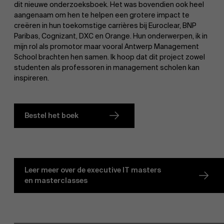
dit nieuwe onderzoeksboek. Het was bovendien ook heel
Evenementen
aangenaam om hen te helpen een grotere impact te
creëren in hun toekomstige carrières bij Euroclear, BNP
Paribas, Cognizant, DXC en Orange. Hun onderwerpen, ik in
mijn rol als promotor maar vooral Antwerp Management
School brachten hen samen. Ik hoop dat dit project zowel
studenten als professoren in management scholen kan
inspireren.
Nieuws
Bestel het boek
Leer meer over de executive IT masters
en masterclasses
Werken bij AMS