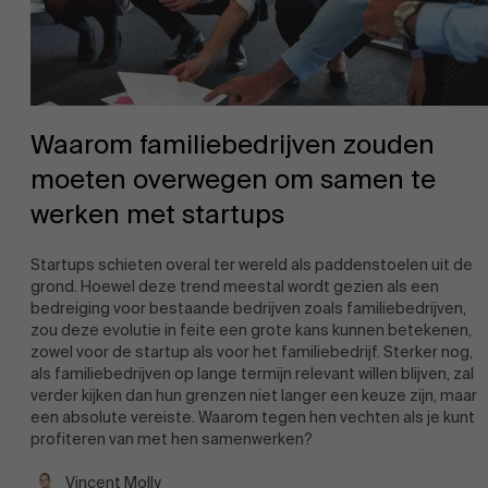
Waarom familiebedrijven zouden
Over Antwerp Management School
moeten overwegen om samen te
werken met startups
Startups schieten overal ter wereld als paddenstoelen uit de
Duurzaamheid op AMS
Ontdek onze faculty
grond. Hoewel deze trend meestal wordt gezien als een
bedreiging voor bestaande bedrijven zoals familiebedrijven,
zou deze evolutie in feite een grote kans kunnen betekenen,
Onderzoek
zowel voor de startup als voor het familiebedrijf. Sterker nog,
als familiebedrijven op lange termijn relevant willen blijven, zal
Partners
verder kijken dan hun grenzen niet langer een keuze zijn, maar
een absolute vereiste. Waarom tegen hen vechten als je kunt
profiteren van met hen samenwerken?
Vincent Molly