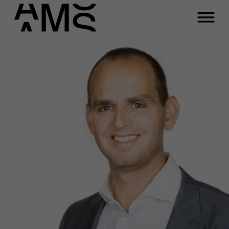
Programma's
Faculty
Full-time programma's
Part-time programma's
Programma's op maat