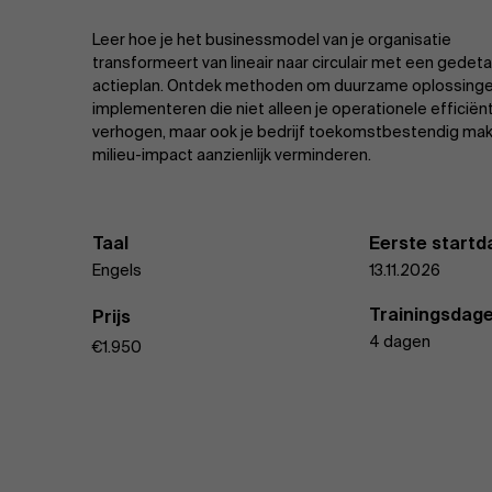
Leer hoe je het businessmodel van je organisatie
transformeert van lineair naar circulair met een gedeta
actieplan. Ontdek methoden om duurzame oplossinge
implementeren die niet alleen je operationele efficiën
verhogen, maar ook je bedrijf toekomstbestendig mak
milieu-impact aanzienlijk verminderen.
Taal
Eerste start
Engels
13.11.2026
Trainingsdag
Prijs
4 dagen
€1.950