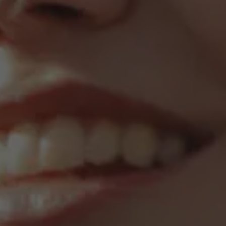
Over Antwerp Management School
Duurzaamheid op AMS
Partners