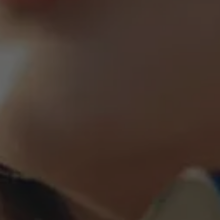
Evenementen
Nieuws
Werken bij AMS
AMS team