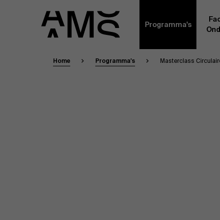
Fac
Programma's
Ond
Home
Programma's
Masterclass Circulai
Faculty
Full-time programma's
Masterclasses
Een kern van voltijdse academici, in dienst 
Universiteit Antwerpen, vormt de ruggengraa
Digital & IT
gemeenschap. Aanvullend daarop heeft een g
andere universiteiten, lokaal en internationaa
praktijkervaring in de bedrijfswereld een deel
Part-time programma's
Financiën
Door hun specifieke expertise en hun professi
volledige, praktijkgericht en wetenschappelij
managementinzichten. Samen bezorgen zij a
Human Resources
leerervaring van topkwaliteit.
Programma's op maat
Leiderschap
Contact Ex
Masters