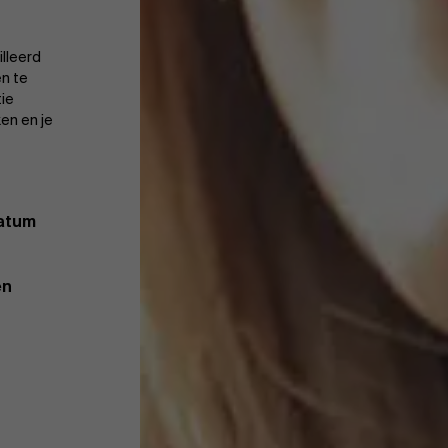
illeerd
n te
tie
en en je
datum
en