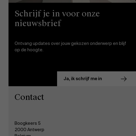
Schrijf je in voor onze
nieuwsbrief
AMS team
Ontvang updates over jouw gekozen onderwerp en blijf
op de hoogte.
Ja, ik schrijf me in
Contact
Boogkeers 5
2000 Antwerp