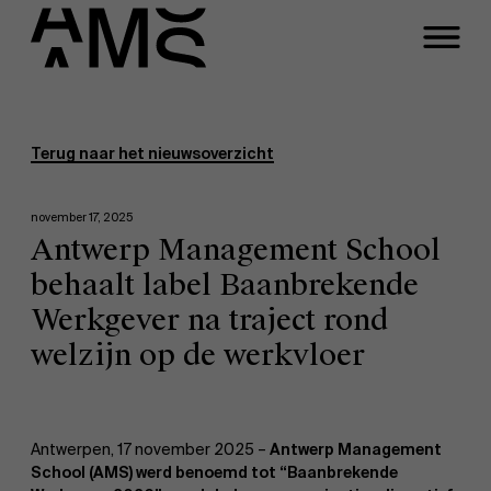
Programma's
Faculty
Terug naar het nieuwsoverzicht
Full-time programma's
november 17, 2025
Antwerp Management School
Part-time programma's
behaalt label Baanbrekende
Werkgever na traject rond
Programma's op maat
welzijn op de werkvloer
Antwerpen, 17 november 2025 –
Antwerp Management
School (AMS) werd benoemd tot “Baanbrekende