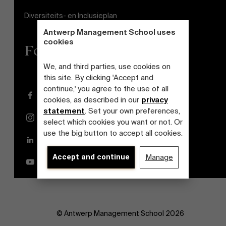
Diversiteits- en Inclusieplan
Antwerp Management School uses
cookies
Follow us
We, and third parties, use cookies on
this site. By clicking 'Accept and
continue,' you agree to the use of all
Facebook
cookies, as described in our
privacy
statement
. Set your own preferences,
Instagram
select which cookies you want or not. Or
use the big button to accept all cookies.
LinkedIn
Accept and continue
Manage
YouTube
© Antwerp Management School 2026