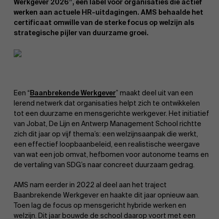
Werkgever 2026”, een label voor organisaties die actief
werken aan actuele HR-uitdagingen. AMS behaalde het
certificaat omwille van de sterke focus op welzijn als
strategische pijler van duurzame groei.
EN
Een “
Baanbrekende Werkgever
” maakt deel uit van een
lerend netwerk dat organisaties helpt zich te ontwikkelen
tot een duurzame en mensgerichte werkgever. Het initiatief
van Jobat, De Lijn en Antwerp Management School richtte
zich dit jaar op vijf thema’s: een welzijnsaanpak die werkt,
een effectief loopbaanbeleid, een realistische weergave
van wat een job omvat, hefbomen voor autonome teams en
de vertaling van SDG’s naar concreet duurzaam gedrag.
AMS nam eerder in 2022 al deel aan het traject
Baanbrekende Werkgever en haakte dit jaar opnieuw aan.
Toen lag de focus op mensgericht hybride werken en
welzijn. Dit jaar bouwde de school daarop voort met een