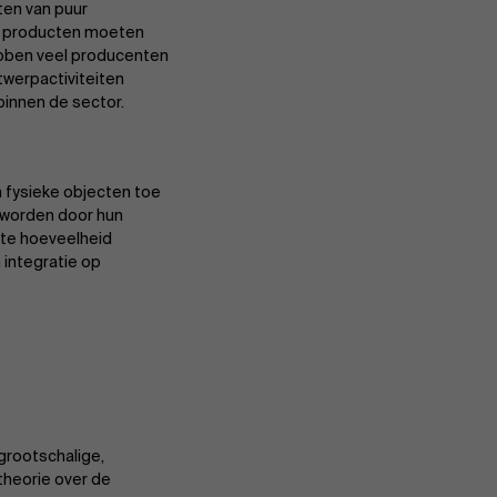
ten van puur
n producten moeten
ebben veel producenten
twerpactiviteiten
binnen de sector.
n fysieke objecten toe
d worden door hun
ote hoeveelheid
 integratie op
grootschalige,
theorie over de