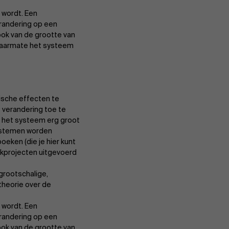
 wordt. Een
randering op een
 ook van de grootte van
 naarmate het systeem
ische effecten te
e verandering toe te
Over Antwerp Management School
r het systeem erg groot
 systemen worden
oeken (die je
hier
kunt
jkprojecten uitgevoerd
Duurzaamheid op AMS
grootschalige,
theorie over de
 wordt. Een
Partners
randering op een
 ook van de grootte van