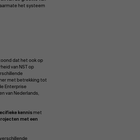
 naarmate het systeem
Evenementen
Nieuws
toond dat het ook op
rheid van NST op
Werken bij AMS
rschillende
ner met betrekking tot
de Enterprise
ten van Nederlands,
AMS team
cifieke kennis
met
projecten met een
verschillende