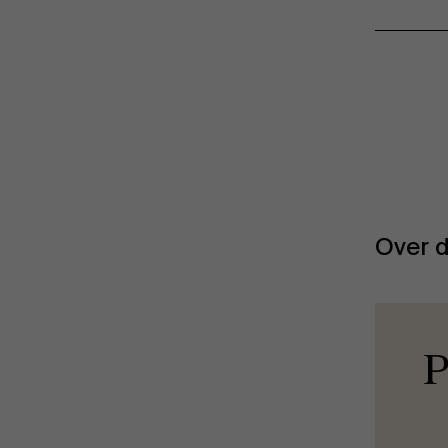
Over d
P