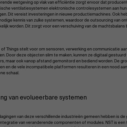
rende wetgeving op vlak van efficiëntie zorgt ervoor dat producen
sche ventilatiesystemen elektronische controlesystemen aan hu
en. Dit vereist investeringen in nieuwe productiemachines. Ook h
 nodige kennis van zulke systemen, waardoor de outsourcing van on
elijk worden. Dit zorgt voor een verschuiving van de machtsbalans 
t of Things stelt voor om sensoren, verwerking en communicatie aa
en. Door deze objecten slim te maken, kunnen ze digitaal gestuur
rs, maar ook vanop afstand gemonitord en bediend worden. De gr
len en de vele incompatibele platformen resulteren in een nood aan
ne schaal.
ing van evolueerbare systemen
dagingen van deze verschillende industrieën gemeen hebben is de 
ntegratie van veranderende componenten of modules. NST is een 