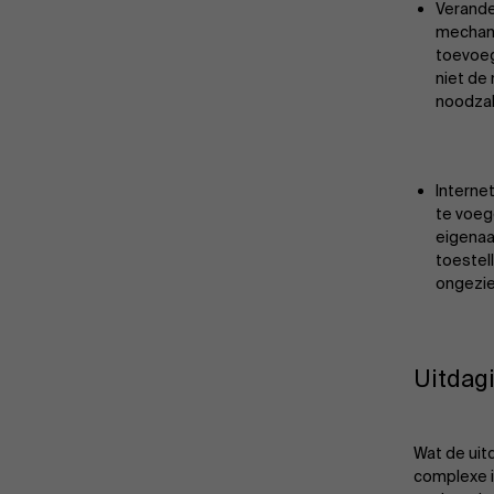
Verande
mechani
toevoeg
niet de
noodzak
Interne
te voeg
eigenaa
toestel
ongezie
Uitdag
Wat de uit
complexe i