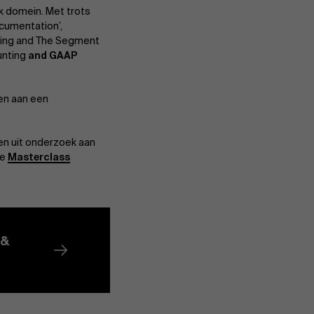
k domein. Met trots
cumentation’,
keting and The Segment
ounting
and GAAP
en aan een
en uit onderzoek aan
de
Masterclass
 &