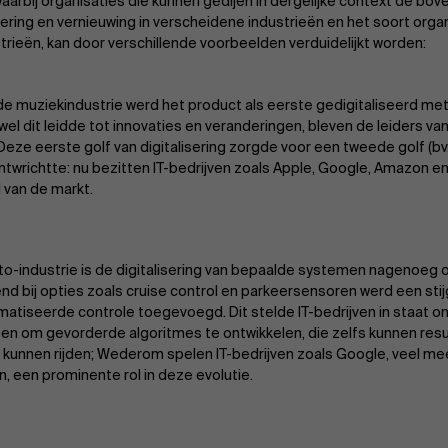
 waarbij organisaties die kunnen gedijen in dergelijke context de bo
ering en vernieuwing in verscheidene industrieën en het soort organi
trieën, kan door verschillende voorbeelden verduidelijkt worden:
de muziekindustrie werd het product als eerste gedigitaliseerd met
wel dit leidde tot innovaties en veranderingen, bleven de leiders va
Deze eerste golf van digitalisering zorgde voor een tweede golf (bv
ntwrichtte: nu bezitten IT-bedrijven zoals Apple, Google, Amazon e
 van de markt.
uto-industrie is de digitalisering van bepaalde systemen nagenoeg 
nd bij opties zoals cruise control en parkeersensoren werd een st
atiseerde controle toegevoegd. Dit stelde IT-bedrijven in staat o
en om gevorderde algoritmes te ontwikkelen, die zelfs kunnen resul
f kunnen rijden; Wederom spelen IT-bedrijven zoals Google, veel me
n, een prominente rol in deze evolutie.