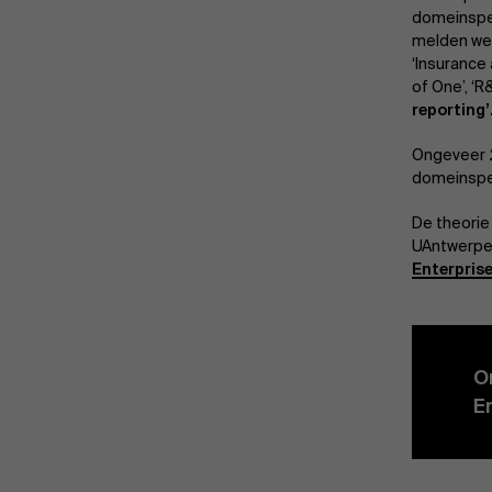
domeinspec
melden we 
‘Insurance
of One’, ‘
reporting’
Ongeveer 2
domeinspec
De theorie
UAntwerpen
Enterpris
O
E