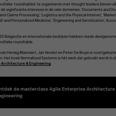
ifieke ‘roundtables’ te organiseren met thought leaders binnen el
de significante interesse in de vele domeinen, ‘Documents and Do
 and Claims Processing’, ‘Logistics and the Physical Internet’, ‘Mar
R&D and Personalized Medicine’, ‘Engineering and Servitization’, Acc
.
5 Belgische en internationale bedrijven hebben reeds deelgenom
ifieke roundtable.
 van Herwig Mannaert, Jan Verelst en Peter De Bruyn is voortgekom
. Het boek Normalized Systems is hét werk dat gebruikt wordt in 
e Architecture & Engineering
.
ntdek de masterclass Agile Enterprise Architecture
ngineering