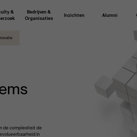
ulty &
Bedrijven &
Inzichten
Alumni
erzoek
Organisaties
novatie
Onderzo
van AMS of gedeeld met de
Als excellente man
t van de AMS faculty
bedrijfsinnovatie 
rote groep academici uit
onderzoeksteam h
l, en lesgevers met
bedrijfswetensch
tijdse opdracht aan de school.
door nieuwe kenni
tems
onele ervaring geven zij
effectieve verande
k actuele
“
Opening minds to 
l onze deelnemers een
een globale mindse
m de complexiteit de
evolueerbaarheid in