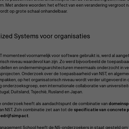
m. Met andere woorden: het effect van een verandering vergroot
wordt op grote schaal onhandelbaar.
ized Systems voor organisaties
 momenteel voornamelijk voor software gebruikt is, werd al aange
risch niveau waardevol kan zijn. Zo werd bijvoorbeeld de toepasbaa
dellen en ondernemingsarchitecturen meermaals onderzocht in ve
projecten. Onderzoek over de toepasbaarheid van NST, en algeme
pakken, op het organisatorisch niveau wordt verder uitgevoerd in 
g onderzoeksgroep, een internationale collaboratie van universitei
tugal, Duitsland, Tsjechië, Rusland en Japan.
e onderzoek heeft als aandachtspunt de combinatie van
domeinspe
van NST. Zo’n combinatie zet aan tot de
specificatie van concrete 
bedrijfsimpact
.
nagement School heeft de NS-onderzoekers in staat gesteld om 