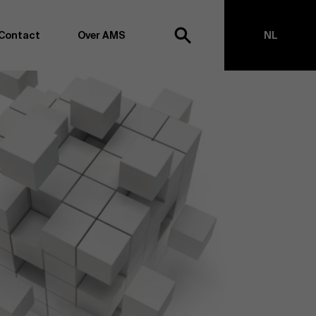
Contact
Over AMS
NL
ek
EN
agementschool willen wij koploper blijven op het vlak van
en -transformatie. Dankzij ons uitgebreide
ouden we de vinger aan de pols omtrent
appen, management en organisatie. Dit doen we zowel
s te creëren via onderzoek als door samen met partners
ringen te realiseren. Onze ambitie is dan ook duidelijk:
impact the world”
. We doen dit vanuit drie kernwaarden:
t, maatschappelijk bewustzijn en kritische reflectie.