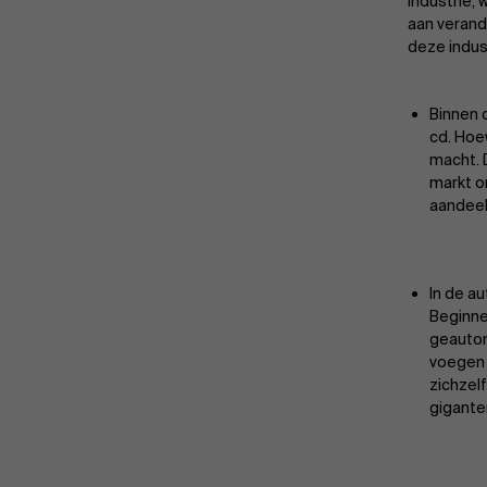
industrie,
aan verand
deze indus
Binnen 
cd. Hoe
macht. 
markt o
aandeel
In de a
Beginne
geautom
voegen 
zichzel
gigante