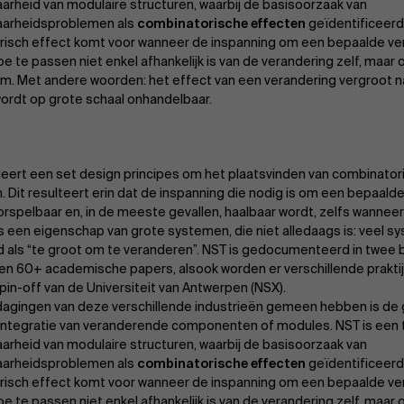
arheid van modulaire structuren, waarbij de basisoorzaak van
aarheidsproblemen als
combinatorische effecten
geïdentificeerd
isch effect komt voor wanneer de inspanning om een bepaalde ve
e te passen niet enkel afhankelijk is van de verandering zelf, maar
m. Met andere woorden: het effect van een verandering vergroot
wordt op grote schaal onhandelbaar.
leert
een set design principes om het plaatsvinden van combinator
 Dit resulteert erin dat de inspanning die nodig is om een bepaald
rspelbaar en, in de meeste gevallen, haalbaar wordt, zelfs wannee
 is een eigenschap van grote systemen, die niet alledaags is: veel
als “te groot om te veranderen”. NST is gedocumenteerd in twee b
 en 60+ academische papers, alsook worden er verschillende prakti
pin-off van de Universiteit van Antwerpen (NSX).
dagingen van deze verschillende industrieën gemeen hebben is de 
ntegratie van veranderende componenten of modules. NST is een 
arheid van modulaire structuren, waarbij de basisoorzaak van
aarheidsproblemen als
combinatorische effecten
geïdentificeerd
isch effect komt voor wanneer de inspanning om een bepaalde ve
e te passen niet enkel afhankelijk is van de verandering zelf, maar