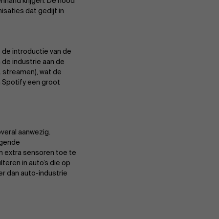
venhand krijgen. De nood
saties dat gedijt in
 de introductie van de
n de industrie aan de
. streamen), wat de
n Spotify een groot
overal aanwezig.
ijgende
m extra sensoren toe te
teren in auto’s die op
er dan auto-industrie