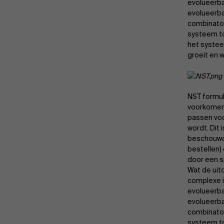
evolueerba
evolueerb
combinator
systeem to
het systee
groeit en 
NST formu
voorkomen.
passen voo
wordt. Dit
beschouwd 
bestellen)
door een s
Wat de uit
complexe i
evolueerba
evolueerb
combinator
systeem to