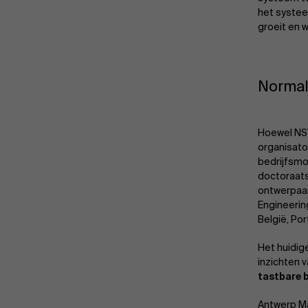
het systee
groeit en 
Normal
Hoewel NST
organisato
bedrijfsmo
doctoraats
ontwerpaan
Engineerin
België, Por
Het huidig
inzichten 
tastbare 
Antwerp Ma