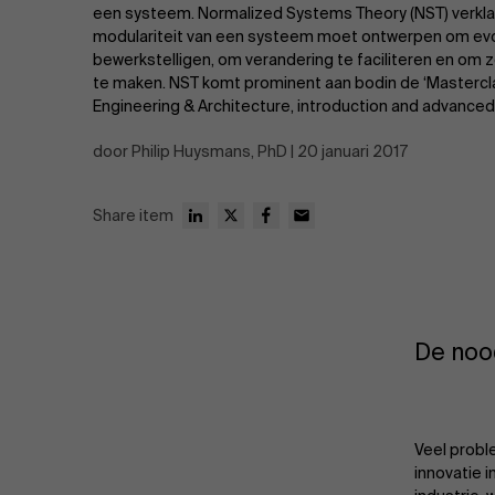
Publieke & Social Profit Sector
een systeem. Normalized Systems Theory (NST) verklaa
modulariteit van een systeem moet ontwerpen om evo
Vastgoed
bewerkstelligen, om verandering te faciliteren en om z
te maken. NST komt prominent aan bodin de ‘Mastercla
Engineering & Architecture, introduction and advanced 
Strategie & Innovatie
n
door Philip Huysmans, PhD | 20 januari 2017
Supply Chain
Share item
Sustainable Transformation
Ontdek meer
De nood
Veel probl
innovatie i