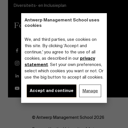
Diversiteits- en Inclusieplan
Antwerp Management School uses
Follow us
cookies
We, and third parties, use cookies on
this site. By clicking 'Accept and
Facebook
continue,' you agree to the use of all
cookies, as described in our
privacy
Instagram
statement
. Set your own preferences,
select which cookies you want or not. Or
LinkedIn
use the big button to accept all cookies.
YouTube
Accept and continue
Manage
© Antwerp Management School 2026