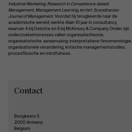
Industrial Marketing, Research in Competence-based
Management, Management Learning,
en het
Scandinavian
Journal of Management
. Voordat hij terugkeerde naar de
academische wereld, werkte Alain 10 jaar in consultancy,
Ontdek onze faculty
Over Antwerp Management School
waarvan 4 bij Deloitte en 6 bij McKinsey & Company. Onder zijn
onderzoeksinteresses vallen organisatietheorie,
Onderzoek
organisatorische
sensemaking
, interpretatieve fenomenologie,
Duurzaamheid op AMS
organisationele verandering, kritische managementstudies,
procesfilosofie en mindfulness.
Partners
Evenementen
Contact
Nieuws
Boogkeers 5
Werken bij AMS
2000 Antwerp
Belgium