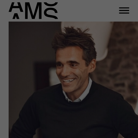
Programma's
Faculty
Full-time programma's
Part-time programma's
Programma's op maat