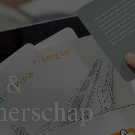
 &
merschap