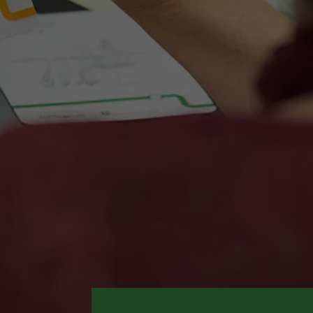
Over Antwerp Management School
Duurzaamheid op AMS
Partners