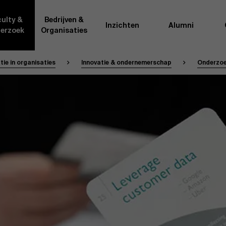
ulty &
Bedrijven &
Inzichten
Alumni
erzoek
Organisaties
ie in organisaties
Innovatie & ondernemerschap
Onderzoe
Onderzo
van AMS of gedeeld met de
Als excellente man
t van de AMS faculty
bedrijfsinnovatie 
rote groep academici uit
onderzoeksteam h
l, en lesgevers met
bedrijfswetensch
tijdse opdracht aan de school.
door nieuwe kenni
onele ervaring geven zij
effectieve verande
k actuele
“
Opening minds to 
l onze deelnemers een
een globale mindse