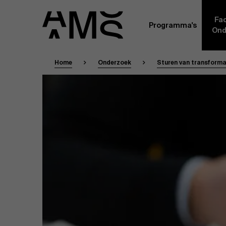
Fac
Programma's
Ond
Home
Onderzoek
Sturen van transformat
Faculty
Full-time programma's
Masterclasses
Een kern van voltijdse academici, in dienst 
Universiteit Antwerpen, vormt de ruggengraa
Digital & IT
gemeenschap. Aanvullend daarop heeft een g
andere universiteiten, lokaal en internationaa
praktijkervaring in de bedrijfswereld een deel
Part-time programma's
Financiën
Door hun specifieke expertise en hun professi
volledige, praktijkgericht en wetenschappelij
managementinzichten. Samen bezorgen zij a
Human Resources
leerervaring van topkwaliteit.
Programma's op maat
Leiderschap