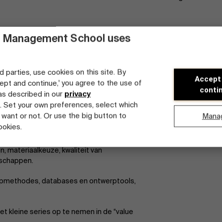
 Management School uses
d parties, use cookies on this site. By
Accept
cept and continue,' you agree to the use of
 ‘roadmap’ en een ‘technologie database’.
conti
 as described in our
privacy
 series stap voor stap zodanig dat geen
. Set your own preferences, select which
zien. De bijhorende ‘technologie
 want or not. Or use the big button to
Mana
 productietechniek voor kleine series
ookies.
ijvende fiche, mogelijkheden en limieten,
am in staat om te discussiëren
 materiaalkeuze, kwaliteit van
enschappen.
rpmethodes, databases en ontwerptools,
tdek onze faculty
t kleine series op te nemen in de “value