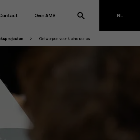
Contact
Over AMS
NL
ksprojecten
Ontwerpen voor kleine series
ek
EN
agementschool willen wij koploper blijven op het vlak van
en -transformatie. Dankzij ons uitgebreide
ouden we de vinger aan de pols omtrent
appen, management en organisatie. Dit doen we zowel
s te creëren via onderzoek als door samen met partners
ringen te realiseren. Onze ambitie is dan ook duidelijk:
impact the world”
. We doen dit vanuit drie kernwaarden:
t, maatschappelijk bewustzijn en kritische reflectie.