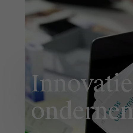
Publieke & Social Profit Sector
Vastgoed
Strategie & Innovatie
n
Supply Chain
Sustainable Transformation
Innovatie
Ontdek meer
onderne