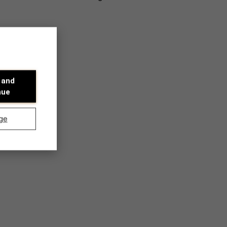
 and
nue
ge
Ontdek onze onderzoeksafdeling