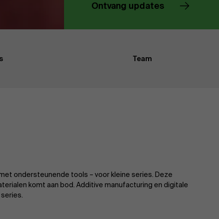
Ontvang updates
Evenementen
s
Team
Nieuws
Werken bij AMS
AMS team
– met ondersteunende tools – voor kleine series. Deze
rialen komt aan bod. Additive manufacturing en digitale
series.