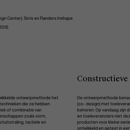
sign Center), Sirris en Flanders Inshape
 2015
Constructiev
twikkelde ontwerpmethode het
De ontwerpmethode benadr
technieken die ze hebben
(co- design) met toeleveran
iek of combinatie van
behoren. Op vandaag zijn 
genschappen zoals vorm,
en toeleveranciers niet dez
tuitstraling, tactiele en
producten voor kleine ser
ontwikkeld en getest in ee