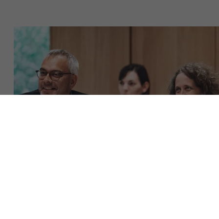
Over Antwerp Management School
Ontdek onze faculty
Duurzaamheid op AMS
Onderzoek
Partners
Evenementen
Download de brochure