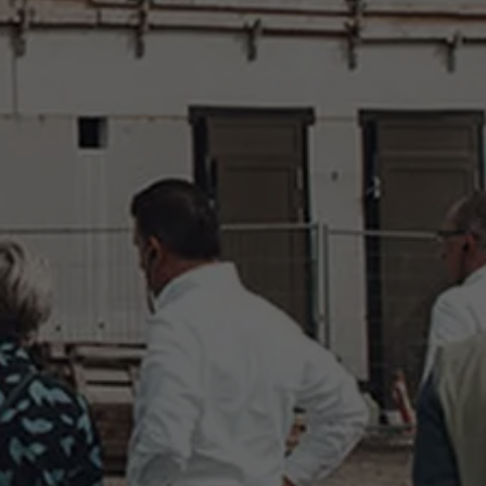
Evenementen
Nieuws
Werken bij AMS
AMS team