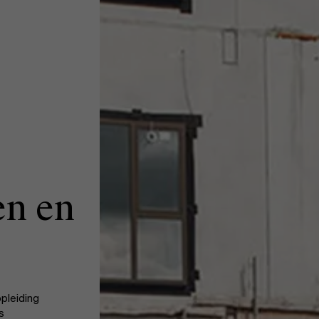
en en
opleiding
s