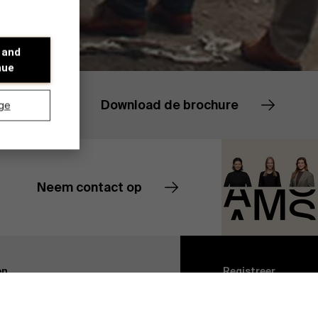
 and
nue
Download de brochure
ge
Neem contact op
Contacteer ons
Ontdek onze onderzoeksafdeling
en
Registreer