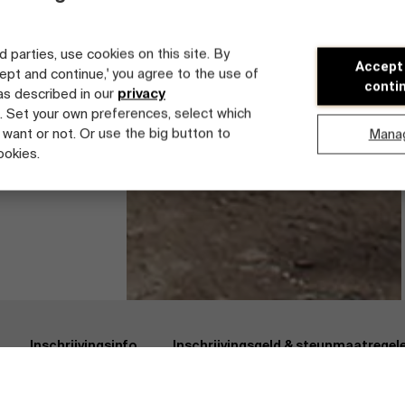
d parties, use cookies on this site. By
Accept
cept and continue,' you agree to the use of
conti
 as described in our
privacy
. Set your own preferences, select which
 want or not. Or use the big button to
Mana
ookies.
arkten en Locatie
Inschrijvingsinfo
tdek onze faculty
Inschrijvingsinfo
Inschrijvingsgeld & steunmaatregel