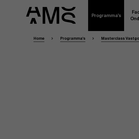
Fac
Programma's
Ond
Home
Programma's
Masterclass Vastgo
Faculty
Full-time programma's
Masterclasses
Een kern van voltijdse academici, in dienst 
Universiteit Antwerpen, vormt de ruggengraa
Digital & IT
gemeenschap. Aanvullend daarop heeft een g
andere universiteiten, lokaal en internationaa
praktijkervaring in de bedrijfswereld een deel
Part-time programma's
Financiën
Door hun specifieke expertise en hun professi
volledige, praktijkgericht en wetenschappelij
managementinzichten. Samen bezorgen zij a
Human Resources
leerervaring van topkwaliteit.
Programma's op maat
Leiderschap
Contact Ex
Masters