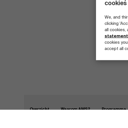
cookies
We, and thir
clicking 'Ac
all cookies,
statement
cookies you
accept all c
Part-time programma's
Full-time programma's
Programma's op maat
Home
Programma's
Masterclass Vastgoedm
On
Overzicht
Waarom AMS?
Programma