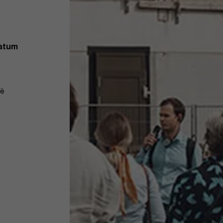
datum
ië