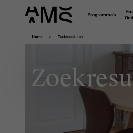
Fac
Programma's
Ond
Home
Zoekresultaten
Faculty
Full-time programma's
Masterclasses
Een kern van voltijdse academici, in dienst 
Universiteit Antwerpen, vormt de ruggengraa
Digital & IT
Zoekresu
gemeenschap. Aanvullend daarop heeft een g
andere universiteiten, lokaal en internationaa
praktijkervaring in de bedrijfswereld een deel
Part-time programma's
Financiën
Door hun specifieke expertise en hun professi
volledige, praktijkgericht en wetenschappelij
managementinzichten. Samen bezorgen zij a
Human Resources
leerervaring van topkwaliteit.
Programma's op maat
Leiderschap