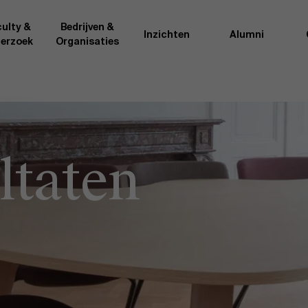
ulty &
Bedrijven &
Inzichten
Alumni
erzoek
Organisaties
Onderzo
van AMS of gedeeld met de
Als excellente man
t van de AMS faculty
bedrijfsinnovatie 
ltaten
rote groep academici uit
onderzoeksteam h
l, en lesgevers met
bedrijfswetensch
tijdse opdracht aan de school.
door nieuwe kenni
onele ervaring geven zij
effectieve verande
k actuele
“
Opening minds to 
l onze deelnemers een
een globale mindse