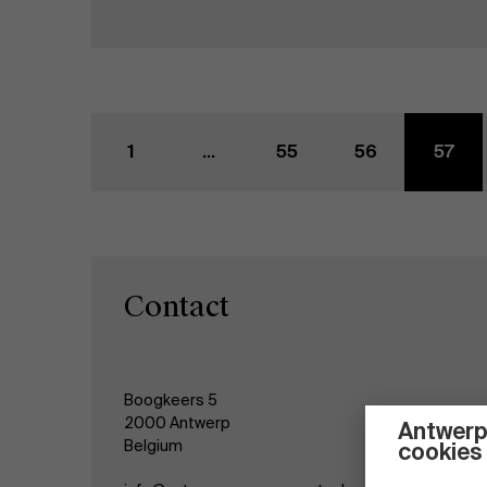
1
...
55
56
57
Contact
Boogkeers 5
2000 Antwerp
Antwerp
Belgium
cookies