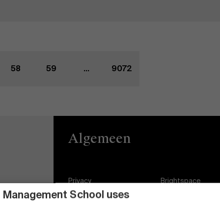
58
59
...
9072
Algemeen
Privacy
Brightspace
 Management School uses
Algemene
Vacatures
voorwaarden