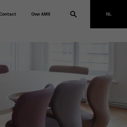
Contact
Over AMS
NL
ek
EN
agementschool willen wij koploper blijven op het vlak van
en -transformatie. Dankzij ons uitgebreide
ouden we de vinger aan de pols omtrent
appen, management en organisatie. Dit doen we zowel
s te creëren via onderzoek als door samen met partners
ringen te realiseren. Onze ambitie is dan ook duidelijk:
impact the world”
. We doen dit vanuit drie kernwaarden:
t, maatschappelijk bewustzijn en kritische reflectie.