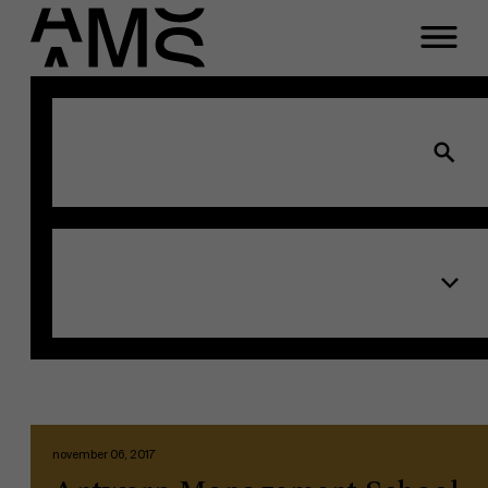
Programma's
Faculty
Full-time programma's
Part-time programma's
Programma's op maat
november 06, 2017