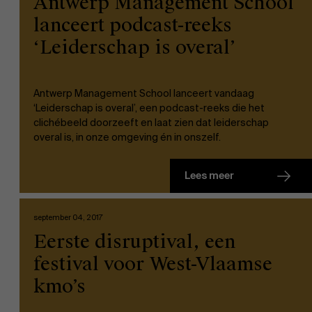
Antwerp Management School
lanceert podcast-reeks
‘Leiderschap is overal’
Antwerp Management School lanceert vandaag
‘Leiderschap is overal’, een podcast-reeks die het
EN
clichébeeld doorzeeft en laat zien dat leiderschap
overal is, in onze omgeving én in onszelf.
Lees meer
september 04, 2017
Eerste disruptival, een
festival voor West-Vlaamse
kmo’s