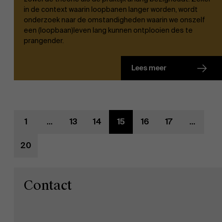
in de context waarin loopbanen langer worden, wordt
Werken bij AMS
onderzoek naar de omstandigheden waarin we onszelf
een (loopbaan)leven lang kunnen ontplooien des te
prangender.
AMS team
Lees meer
1
...
13
14
15
16
17
...
20
Contact