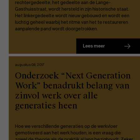
rechtergedeelte, het gedeelte aan de Lange-
Gasthuisstraat, wordt hersteld in zijn historische staat.
Het linkergedeelte wordt nieuw gebouwd en wordt een
luchtig geheel waarbij het ritme van het te restaureren
Over Antwerp Management School
aanpalende pand wordt doorgetrokken.
Ontdek onze faculty
Lees meer
Duurzaamheid op AMS
Onderzoek
augustus 08, 2017
Onderzoek “Next Generation
Partners
Work” benadrukt belang van
zinvol werk over alle
Evenementen
generaties heen
Nieuws
Hoe we verschillende generaties op de werkvloer
gemotiveerd aan het werk houden, is een vraag die
zowel de theorie als de praktijk al lang bezighoudt. Zeker