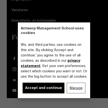
Vacatures
Diversiteits- en Inclusieplan
Antwerp Management School uses
cookies
Follow us
We, and third parties, use cookies on
this site. By clicking 'Accept and
continue,' you agree to the use of all
Facebook
cookies, as described in our
privacy
statement
. Set your own preferences,
Instagram
select which cookies you want or not. Or
use the big button to accept all cookies.
LinkedIn
Accept and continue
Manage
YouTube