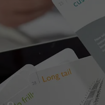
essor Innovatie en
rnemerschap,
emische Directeur
er in Sustainable
ation &
epreneurship
n.decock@ams.ac.b
472 83 00 95