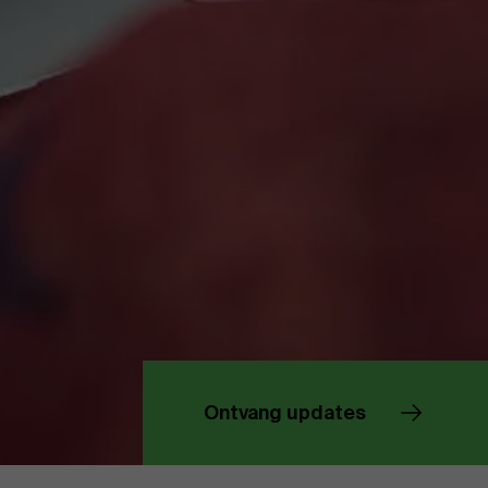
Over Antwerp Management School
Duurzaamheid op AMS
Partners
Ontvang updates
Evenementen