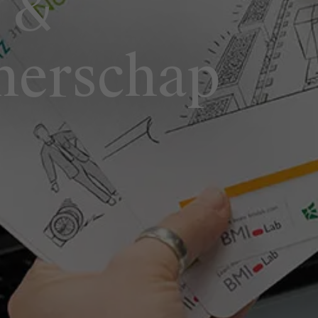
 &
merschap