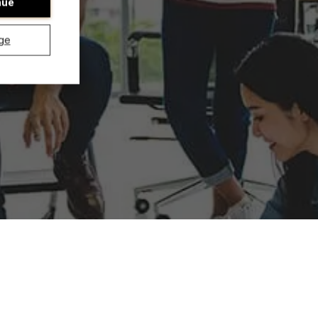
nue
ge
Ontdek onze onderzoeksafdeling