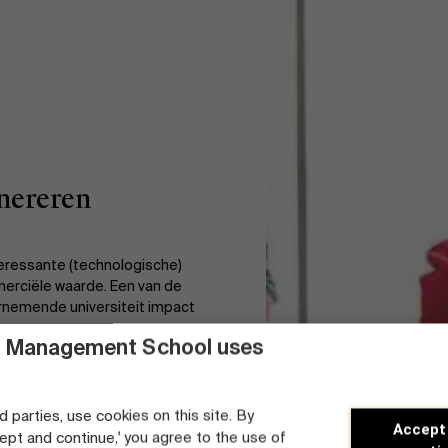
nereren
teressante (technologische)
erciële waarde. Een van de
ernemende universiteit impact
 Management School uses
 vertaalslag te maken en om
mpact. Het ontwikkelen van
ieproces te versterken.
d parties, use cookies on this site. By
Accept
ieuwe manier van werken zeer
cept and continue,' you agree to the use of