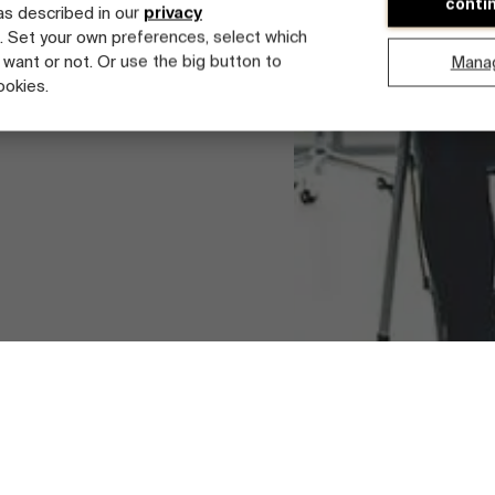
conti
kennis over hoe ze exact
 as described in our
privacy
.
. Set your own preferences, select which
 want or not. Or use the big button to
Mana
ookies.
tdek onze faculty