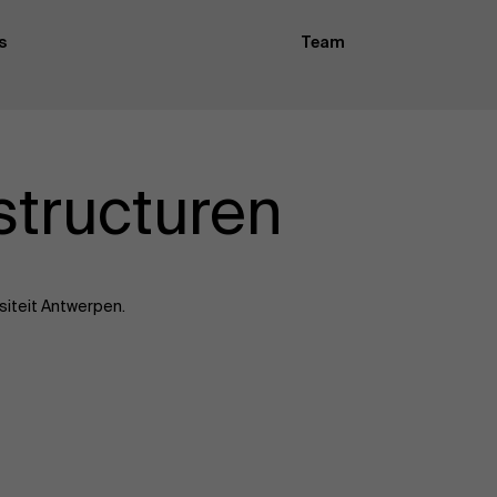
s
Team
Nieuws
Werken bij AMS
structuren
AMS team
siteit Antwerpen.