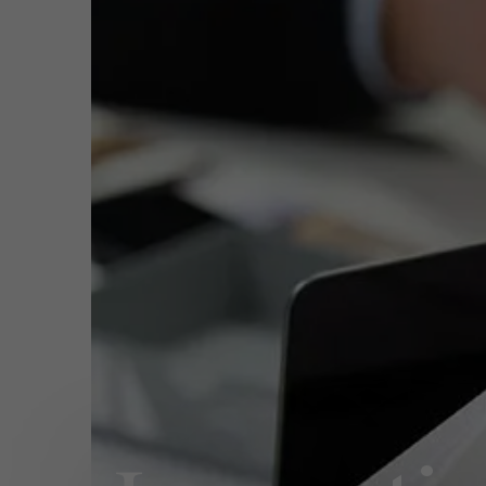
Publieke & Social Profit Sector
Vastgoed
Function
Prof
Onde
Acad
Strategie & Innovatie
n
Mast
Innov
Entr
Supply Chain
Email
robi
e
Sustainable Transformation
Tel
+32 
Ontdek meer
Meeting