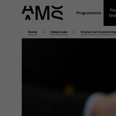
Fac
Programma's
Ond
Home
Onderzoek
Sturen van transformat
Faculty
Full-time programma's
Masterclasses
Een kern van voltijdse academici, in dienst 
Universiteit Antwerpen, vormt de ruggengraa
Digital & IT
gemeenschap. Aanvullend daarop heeft een g
andere universiteiten, lokaal en internationaa
praktijkervaring in de bedrijfswereld een deel
Part-time programma's
Financiën
Door hun specifieke expertise en hun professi
volledige, praktijkgericht en wetenschappelij
managementinzichten. Samen bezorgen zij a
Human Resources
leerervaring van topkwaliteit.
Programma's op maat
Leiderschap
Robin De 