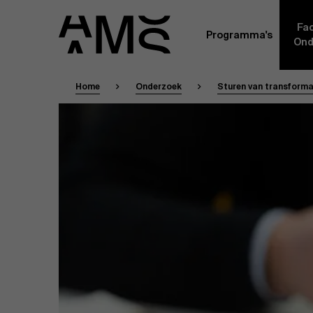
Fac
Programma's
Ond
Home
Onderzoek
Sturen van transformat
Faculty
Full-time programma's
Masterclasses
Een kern van voltijdse academici, in dienst 
Universiteit Antwerpen, vormt de ruggengraa
Digital & IT
gemeenschap. Aanvullend daarop heeft een g
andere universiteiten, lokaal en internationaa
praktijkervaring in de bedrijfswereld een deel
Part-time programma's
Financiën
Door hun specifieke expertise en hun professi
volledige, praktijkgericht en wetenschappelij
managementinzichten. Samen bezorgen zij a
Human Resources
leerervaring van topkwaliteit.
Programma's op maat
Leiderschap