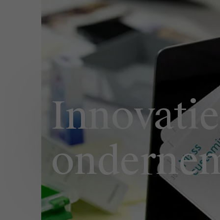
Publieke & Social Profit Sector
Vastgoed
Strategie & Innovatie
n
Supply Chain
Innovatie
Sustainable Transformation
Ontdek meer
onderne