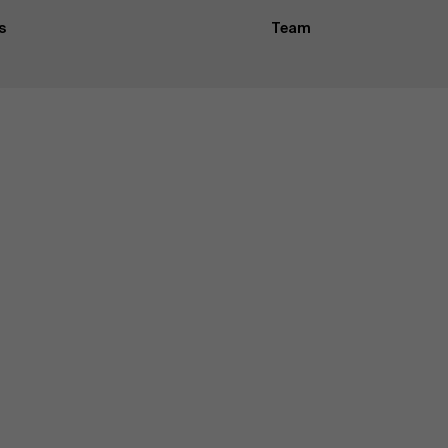
s
Team
Nieuws
Werken bij AMS
AMS team