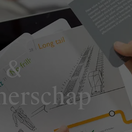
 &
merschap