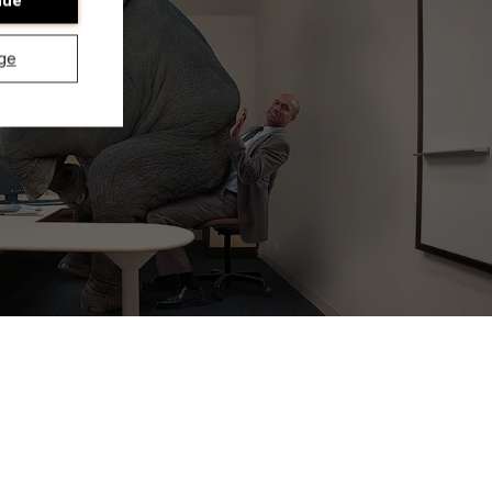
nue
ge
Ontdek onze onderzoeksafdeling