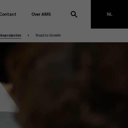
Contact
Over AMS
NL
ksprojecten
Road to Growth
ek
EN
agementschool willen wij koploper blijven op het vlak van
en -transformatie. Dankzij ons uitgebreide
ouden we de vinger aan de pols omtrent
appen, management en organisatie. Dit doen we zowel
s te creëren via onderzoek als door samen met partners
ringen te realiseren. Onze ambitie is dan ook duidelijk:
impact the world”
. We doen dit vanuit drie kernwaarden:
t, maatschappelijk bewustzijn en kritische reflectie.