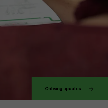
Over Antwerp Management School
Duurzaamheid op AMS
Partners
Ontvang updates
Evenementen