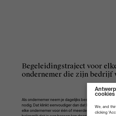
Begeleidingstraject voor elk
ondernemer die zijn bedrijf 
Antwerp
cookies
Als ondernemer neem je dagelijks beslissingen, maak je
nodig. Dat klinkt eenvoudiger dan dat het in realiteit 
We, and thir
elke ondernemer voor één of meerdere uitdagingen. 
clicking 'Ac
belangrijk dat je een beroep kan doen op experten die j