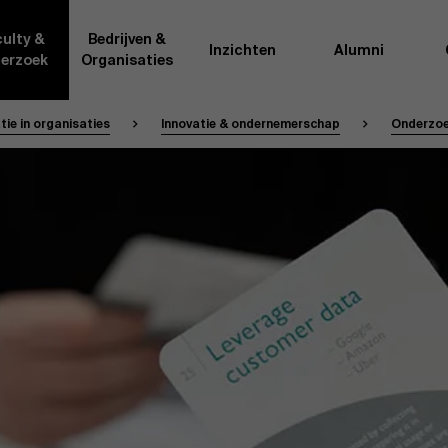
ulty &
Bedrijven &
Inzichten
Alumni
erzoek
Organisaties
ie in organisaties
Innovatie & ondernemerschap
Onderzoe
Onderzo
van AMS of gedeeld met de
Als excellente man
t van de AMS faculty
bedrijfsinnovatie 
rote groep academici uit
onderzoeksteam h
l, en lesgevers met
bedrijfswetensch
tijdse opdracht aan de school.
door nieuwe kenni
onele ervaring geven zij
effectieve verande
k actuele
“
Opening minds to 
l onze deelnemers een
een globale mindse