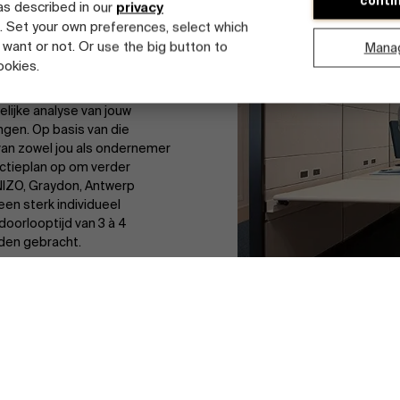
conti
 as described in our
privacy
. Set your own preferences, select which
an ambitieuze ondernemers die
 want or not. Or use the big button to
Mana
an en die willen groeien in
ookies.
lijke analyse van jouw
ngen. Op basis van die
van zowel jou als ondernemer
actieplan op om verder
NIZO, Graydon, Antwerp
n sterk individueel
tdek onze faculty
doorlooptijd van 3 à 4
rden gebracht.
s en levert voor elke