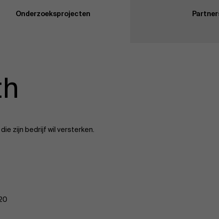
Onderzoeksprojecten
Partner
th
e zijn bedrijf wil versterken.
020