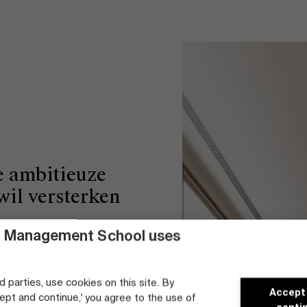
e ambitieuze
wil versterken
 Management School uses
 keuzes en stuur je bij waar
is. Op een bepaald moment staat
d parties, use cookies on this site. By
Het is op die momenten
Accept
cept and continue,' you agree to the use of
e hierbij kunnen helpen.