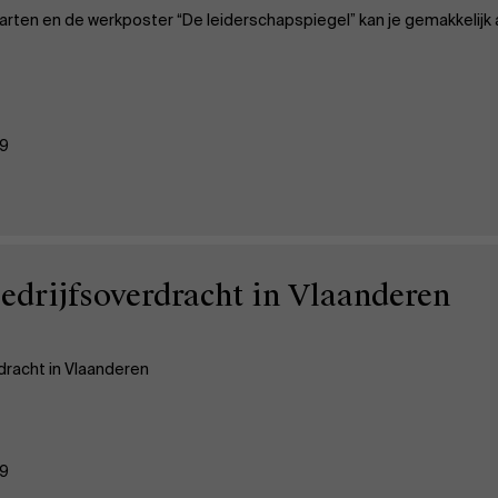
rten en de werkposter “De leiderschapspiegel” kan je gemakkelijk a
19
drijfsoverdracht in Vlaanderen
dracht in Vlaanderen
19