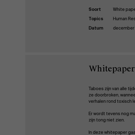
Publieke & Social Profit Sector
Soort
White pap
Vastgoed
Topics
Human Re
Datum
december 
Strategie & Innovatie
n
Supply Chain
Whitepaper:
Sustainable Transformation
Ontdek meer
Taboes zijn van alle t
ze doorbroken, wannee
verhalen rond toxisch 
Er wordt tevens nog ma
zijn tong niet zien.
In deze whitepaper gaa