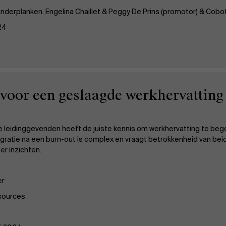
anderplanken, Engelina Chaillet & Peggy De Prins (promotor) & Cobo
024
 voor een geslaagde werkhervatting
leidinggevenden heeft de juiste kennis om werkhervatting te begele
tegratie na een burn-out is complex en vraagt betrokkenheid van be
r inzichten.
er
sources