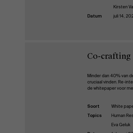
Kirsten V
Datum
juli 14, 2
Co-crafting
Minder dan 40% van de 
cruciaal vinden. Re-in
de whitepaper voor mee
Soort
White pap
Topics
Human Re
Eva Geluk