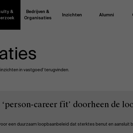
ulty &
Bedrijven &
Inzichten
Alumni
erzoek
Organisaties
Onderzo
aties
van AMS of gedeeld met de
Als excellente man
t van de AMS faculty
bedrijfsinnovatie 
rote groep academici uit
onderzoeksteam h
sinzichten in vastgoed' terugvinden.
l, en lesgevers met
bedrijfswetensch
tijdse opdracht aan de school.
door nieuwe kenni
onele ervaring geven zij
effectieve verande
k actuele
“
Opening minds to 
l onze deelnemers een
een globale mindse
‘person-career fit’ doorheen de l
e voor een duurzaam loopbaanbeleid dat sterktes benut en aansluit b