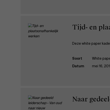
Tijd- en pl
Deze white paper kader
Soort
White pap
Datum
mei 16, 20
Naar gedeel