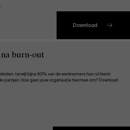
t
Download
 na burn-out
Over Antwerp Management School
iden, terwijl bijna 90% van de werknemers hun rol hierin
ide partijen. Hoe gaat jouw organisatie hiermee om? Download
Duurzaamheid op AMS
Partners