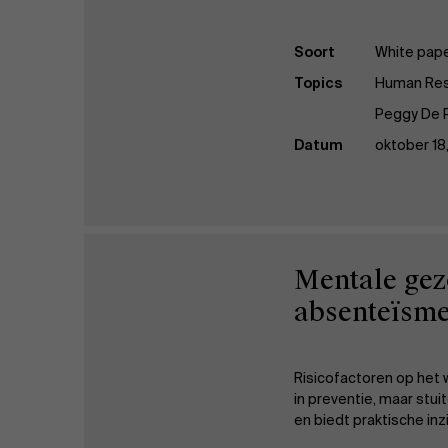
Soort
White pap
Topics
Human Re
Peggy De P
Datum
oktober 18
Mentale gez
absenteïsme
Risicofactoren op het 
in preventie, maar stu
en biedt praktische in