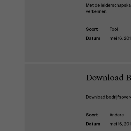
Met de leiderschapskaa
verkennen.
Soort
Tool
Datum
mei 16, 20
Download Be
Download bedrijfsover
Soort
Andere
Datum
mei 16, 20