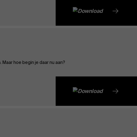
Evenementen
Nieuws
Maar hoe begin je daar nu aan?
Werken bij AMS
AMS team