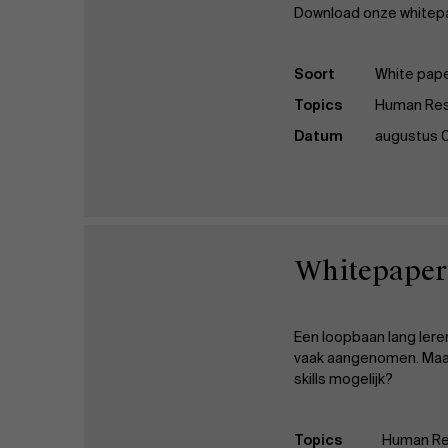
Download onze whitepap
Soort
White pap
Topics
Human Re
Datum
augustus 
Whitepaper:
Een loopbaan lang leren
vaak aangenomen. Maar i
skills mogelijk?
Topics
Human Re