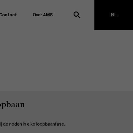
Contact
Over AMS
NL
ek
EN
agementschool willen wij koploper blijven op het vlak van
en -transformatie. Dankzij ons uitgebreide
ouden we de vinger aan de pols omtrent
appen, management en organisatie. Dit doen we zowel
s te creëren via onderzoek als door samen met partners
ringen te realiseren. Onze ambitie is dan ook duidelijk:
impact the world”
. We doen dit vanuit drie kernwaarden:
t, maatschappelijk bewustzijn en kritische reflectie.
oopbaan
ij de noden in elke loopbaanfase.