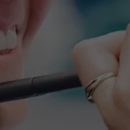
Over Antwerp Management School
Duurzaamheid op AMS
Partners
Evenementen
Nieuws
Werken bij AMS