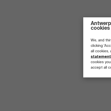
Antwerp
cookies
We, and thir
clicking 'Ac
all cookies,
statement
cookies you
accept all c
Home
Programma's
Masterclass BedrijfsEc