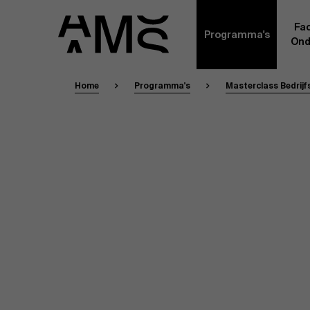
Fac
Programma's
Ond
Home
Programma's
Masterclass Bedrij
Faculty
Full-time programma's
Masterclasses
Een kern van voltijdse academici, in dienst 
Universiteit Antwerpen, vormt de ruggengraa
Digital & IT
gemeenschap. Aanvullend daarop heeft een g
andere universiteiten, lokaal en internationaa
praktijkervaring in de bedrijfswereld een deel
Part-time programma's
Financiën
Door hun specifieke expertise en hun professi
volledige, praktijkgericht en wetenschappelij
managementinzichten. Samen bezorgen zij a
Human Resources
leerervaring van topkwaliteit.
Programma's op maat
Leiderschap
Contact Ex
Masters