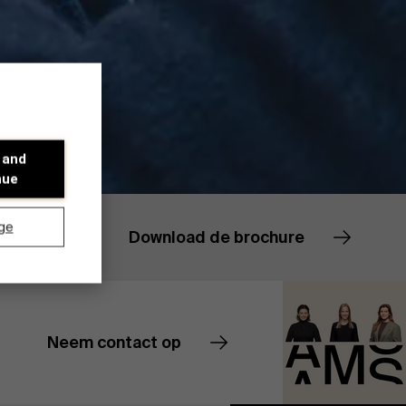
 and
nue
ge
Download de brochure
Neem contact op
Contacteer ons