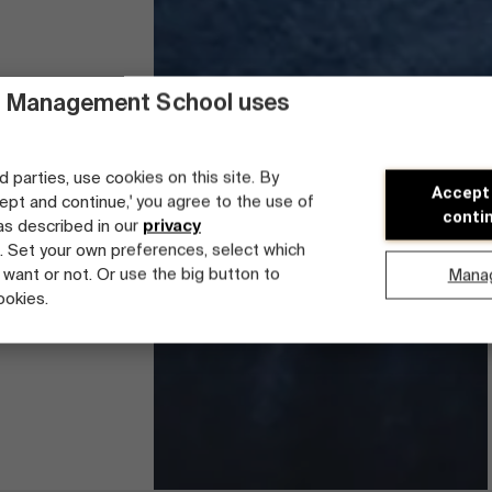
 Management School uses
d parties, use cookies on this site. By
Accept
cept and continue,' you agree to the use of
conti
 as described in our
privacy
. Set your own preferences, select which
 want or not. Or use the big button to
Mana
ookies.
onomie voor Niet-Economen
Deelnemersprofiel & registratie