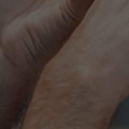
Evenementen
Nieuws
Werken bij AMS
AMS team