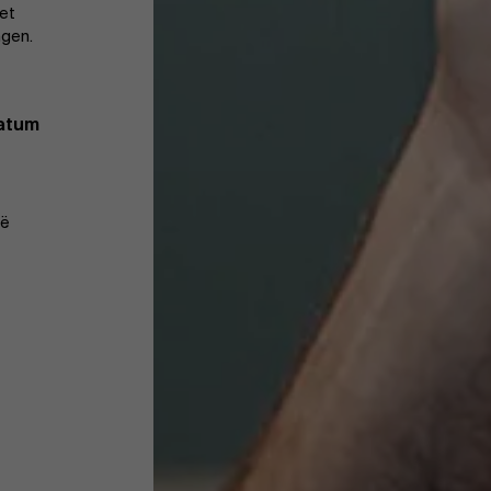
het
ngen.
datum
ië