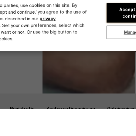
d parties, use cookies on this site. By
Accept
cept and continue,' you agree to the use of
conti
 as described in our
privacy
. Set your own preferences, select which
 want or not. Or use the big button to
Mana
ookies.
nsformation: Strategy & Leadership
Getuigenissen
tdek onze faculty
Registratie
Kosten en financiering
Getuigenisse