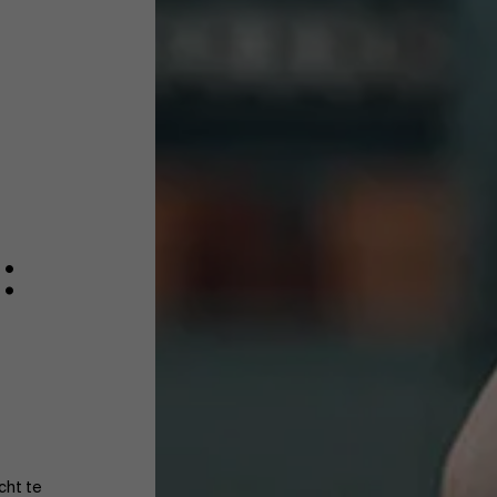
:
cht te