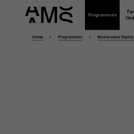
Fac
Programma's
Ond
Home
Programma's
Masterclass Digital
Faculty
Full-time programma's
Masterclasses
Een kern van voltijdse academici, in dienst 
Universiteit Antwerpen, vormt de ruggengraa
Digital & IT
gemeenschap. Aanvullend daarop heeft een g
andere universiteiten, lokaal en internationaa
praktijkervaring in de bedrijfswereld een deel
Part-time programma's
Financiën
Door hun specifieke expertise en hun professi
volledige, praktijkgericht en wetenschappelij
managementinzichten. Samen bezorgen zij a
Human Resources
leerervaring van topkwaliteit.
Programma's op maat
Leiderschap
Contact Ex
Masters