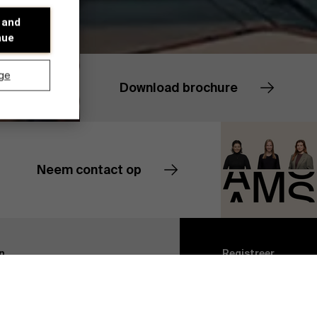
 and
nue
ge
Download brochure
Neem contact op
Contacteer ons
Ontdek onze onderzoeksafdeling
n
Registreer