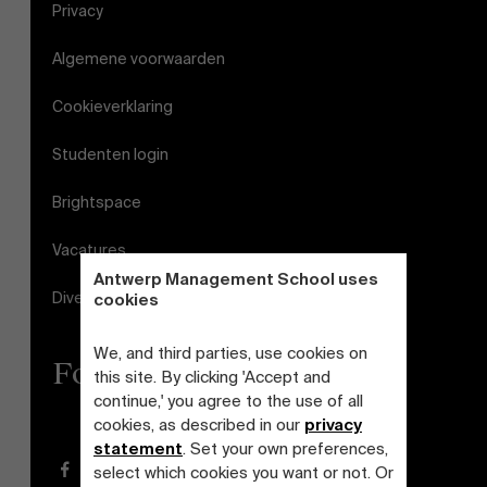
Privacy
Algemene voorwaarden
Cookieverklaring
Studenten login
Brightspace
Vacatures
Antwerp Management School uses
Diversiteits- en Inclusieplan
cookies
We, and third parties, use cookies on
Follow us
this site. By clicking 'Accept and
continue,' you agree to the use of all
cookies, as described in our
privacy
statement
. Set your own preferences,
Facebook
select which cookies you want or not. Or