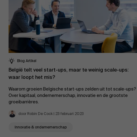
Blog Artikel
België telt veel start-ups, maar te weinig scale-ups:
waar loopt het mis?
Waarom groeien Belgische start-ups zelden uit tot scale-ups?
Over Antwerp Management School
Over kapitaal, ondernemerschap, innovatie en de grootste
groeibarrières.
door Robin De Cock | 23 februari 2023
Duurzaamheid op AMS
Innovatie & ondernemerschap
Ontdek onze faculty