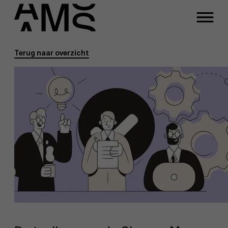
Terug naar overzicht
Programma's
Faculty
Full-time programma's
Part-time programma's
Programma's op maat