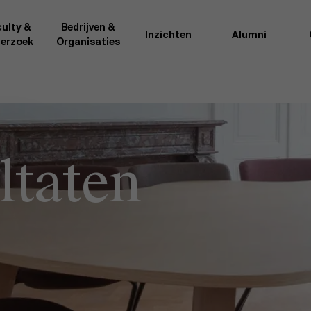
ulty &
Bedrijven &
Inzichten
Alumni
erzoek
Organisaties
Onderzo
van AMS of gedeeld met de
Als excellente man
t van de AMS faculty
bedrijfsinnovatie 
ltaten
rote groep academici uit
onderzoeksteam h
l, en lesgevers met
bedrijfswetensch
tijdse opdracht aan de school.
door nieuwe kenni
onele ervaring geven zij
effectieve verande
k actuele
“
Opening minds to 
l onze deelnemers een
een globale mindse