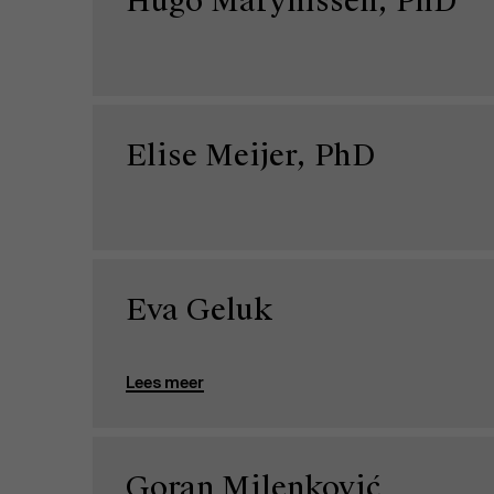
Hugo Marynissen, PhD
Elise Meijer, PhD
Eva Geluk
Lees meer
Goran Milenković