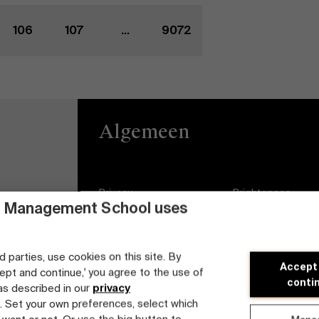
106
107
...
9072
Algemeen
Privacy
Brightspace
 Management School uses
Algemene
Vacatures
voorwaarden
Diversiteits- en
d parties, use cookies on this site. By
Accept
Cookieverklaring
Inclusieplan
cept and continue,' you agree to the use of
conti
 as described in our
privacy
Studenten login
. Set your own preferences, select which