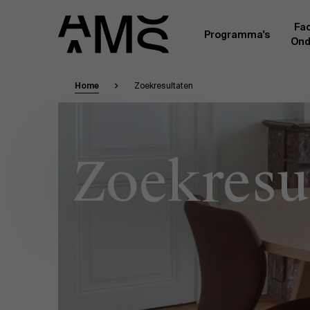
Fac
Programma's
Ond
Home
Zoekresultaten
Faculty
Full-time programma's
Masterclasses
Een kern van voltijdse academici, in dienst 
Universiteit Antwerpen, vormt de ruggengraa
Digital & IT
Zoekresu
gemeenschap. Aanvullend daarop heeft een g
andere universiteiten, lokaal en internationaa
praktijkervaring in de bedrijfswereld een deel
Part-time programma's
Financiën
Door hun specifieke expertise en hun professi
volledige, praktijkgericht en wetenschappelij
managementinzichten. Samen bezorgen zij a
Human Resources
leerervaring van topkwaliteit.
Programma's op maat
Leiderschap