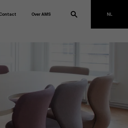
Contact
Over AMS
NL
ek
EN
agementschool willen wij koploper blijven op het vlak van
en -transformatie. Dankzij ons uitgebreide
ouden we de vinger aan de pols omtrent
appen, management en organisatie. Dit doen we zowel
s te creëren via onderzoek als door samen met partners
ringen te realiseren. Onze ambitie is dan ook duidelijk:
impact the world”
. We doen dit vanuit drie kernwaarden:
t, maatschappelijk bewustzijn en kritische reflectie.