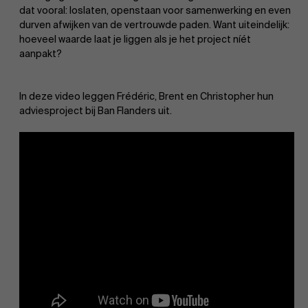
dat vooral: loslaten, openstaan voor samenwerking en even
durven afwijken van de vertrouwde paden. Want uiteindelijk:
hoeveel waarde laat je liggen als je het project níét
aanpakt?
In deze video leggen Frédéric, Brent en Christopher hun
adviesproject bij Ban Flanders uit.