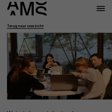
Terug naar overzicht
Programma's
Faculty
Full-time programma's
Part-time programma's
Programma's op maat