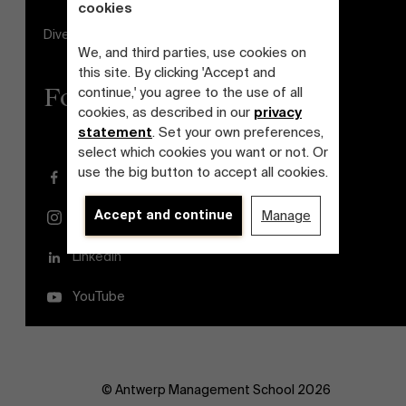
cookies
Diversiteits- en Inclusieplan
We, and third parties, use cookies on
this site. By clicking 'Accept and
Follow us
continue,' you agree to the use of all
cookies, as described in our
privacy
statement
. Set your own preferences,
select which cookies you want or not. Or
use the big button to accept all cookies.
Facebook
Accept and continue
Manage
Instagram
LinkedIn
YouTube
© Antwerp Management School 2026