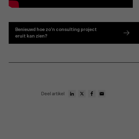
Benieuwd hoe zo’n consulting project
Over Antwerp Management School
eruit kan zien?
Duurzaamheid op AMS
Deel artikel
Ontdek onze faculty
Onderzoek
Partners